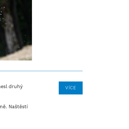
nesl druhý
VÍCE
ě. Naštěstí