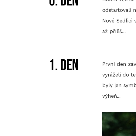
0. den
odstartovali 
Nové Sedlici 
až příliš...
1. den
První den záv
vyráželi do t
byly jen sym
výheň...