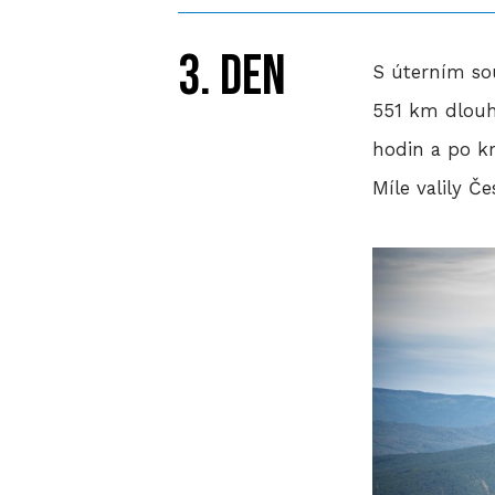
3. den
S úterním sou
551 km dlouhý
hodin a po kr
Míle valily Č