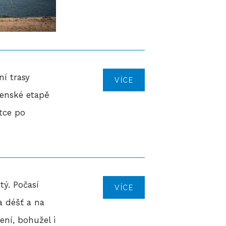
í trasy
VÍCE
venské etapě
tce po
tý. Počasí
VÍCE
a déšť a na
ení, bohužel i