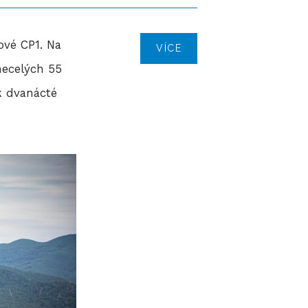
ové CP1. Na
VÍCE
necelých 55
k dvanácté