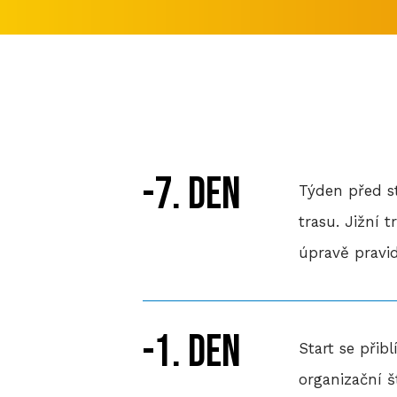
-7. den
Týden před s
trasu. Jižní 
úpravě pravi
-1. den
Start se přibl
organizační š