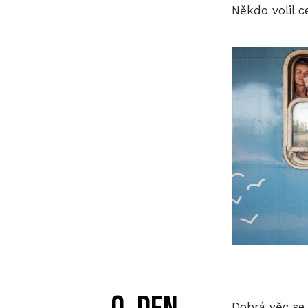
Někdo volil c
Dobrá věc se 