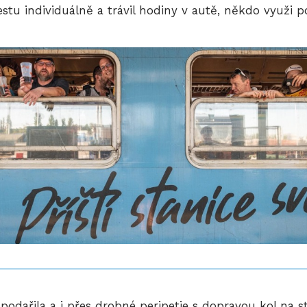
estu individuálně a trávil hodiny v autě, někdo využi po
podařila a i přes drobné peripetie s dopravou kol na s