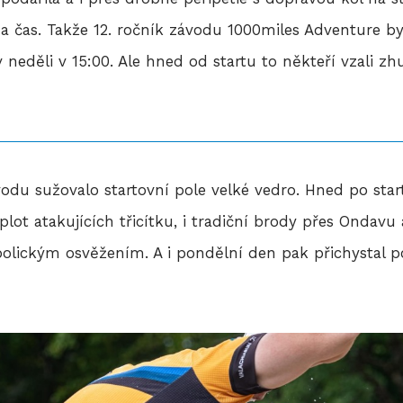
na čas. Takže 12. ročník závodu 1000miles Adventure by
v neděli v 15:00. Ale hned od startu to někteří vzali z
odu sužovalo startovní pole velké vedro. Hned po star
eplot atakujících třicítku, i tradiční brody přes Ondavu
bolickým osvěžením. A i pondělní den pak přichystal 