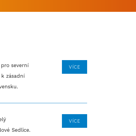
 pro severní
VÍCE
 k zásadní
vensku.
elý
VÍCE
ové Sedlice.