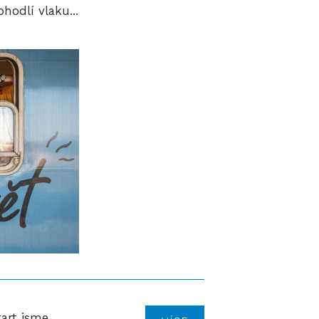
hodlí vlaku...
tart jsme