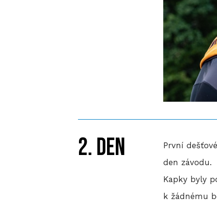
2. den
První dešťové
den závodu.
Kapky byly p
k žádnému be