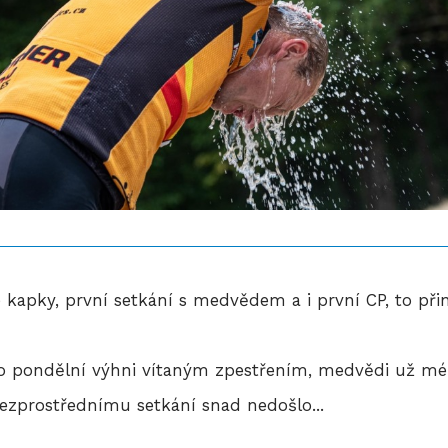
 kapky, první setkání s medvědem a i první CP, to při
o pondělní výhni vítaným zpestřením, medvědi už mén
zprostřednímu setkání snad nedošlo...