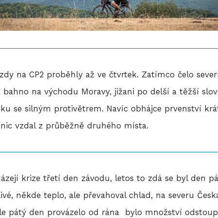
dy na CP2 proběhly až ve čtvrtek. Zatímco čelo severn
a bahno na východu Moravy, jižani po delší a těžší slo
sku se silným protivětrem. Navíc obhájce prvenství krá
nic vzdal z průběžně druhého místa.
ázejí krize třetí den závodu, letos to zdá se byl den pá
vé, někde teplo, ale převahoval chlad, na severu Česk
 ale pátý den provázelo od rána bylo množství odstoup