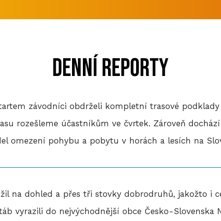
DENNÍ REPORTY
tartem závodníci obdrželi kompletní trasové podklady
trasu rozešleme účastníkům ve čvrtek. Zároveň dochází
del omezení pohybu a pobytu v horách a lesích na Slo
ížil na dohled a přes tři stovky dobrodruhů, jakožto i c
táb vyrazili do nejvýchodnější obce Česko-Slovenska N