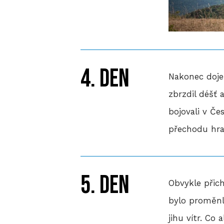
4. den
Nakonec dojez
zbrzdil déšť 
bojovali v Če
přechodu hra
5. den
Obvykle přich
bylo proměnli
jihu vítr. Co