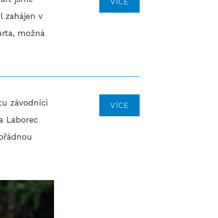
VÍCE
l zahájen v
hurta, možná
tu závodníci
VÍCE
 a Laborec
pořádnou