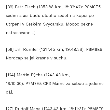
[39] Petr Tlach (1353.88 km, 18:32:42): P6M6E5
sedim a asi budu dlouho sedet na kopci po
utrpeni v Ceském Svycarsku. Moooc pekne
natrasovano:-)
[58] Jiří Rumler (1317.45 km, 19:49:28): P8M8E9
Nordcap se jel krasne v suchu.
[124] Martin Pýcha (1243.43 km,
18:10:30): P7M7E8 CP3 Máme za sebou a jedeme
dál.
[27] Rudolf Mana (1243.43 km, 18:11:31): P8M8E9