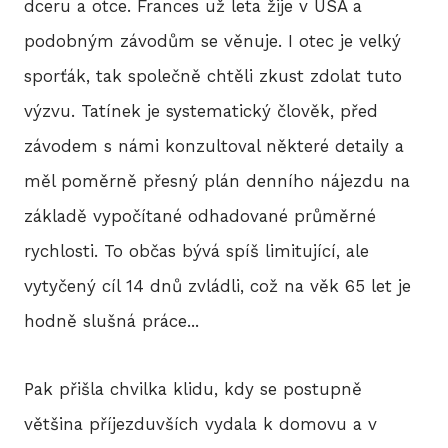
dceru a otce. Frances už leta žije v USA a
podobným závodům se věnuje. I otec je velký
sporťák, tak společně chtěli zkust zdolat tuto
výzvu. Tatínek je systematický člověk, před
závodem s námi konzultoval některé detaily a
měl poměrně přesný plán denního nájezdu na
základě vypočítané odhadované průměrné
rychlosti. To občas bývá spíš limitující, ale
vytyčený cíl 14 dnů zvládli, což na věk 65 let je
hodně slušná práce...
Pak přišla chvilka klidu, kdy se postupně
většina příjezduvších vydala k domovu a v