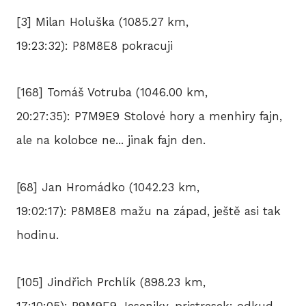
[3] Milan Holuška (1085.27 km,
19:23:32): P8M8E8 pokracuji
[168] Tomáš Votruba (1046.00 km,
20:27:35): P7M9E9 Stolové hory a menhiry fajn,
ale na kolobce ne... jinak fajn den.
[68] Jan Hromádko (1042.23 km,
19:02:17): P8M8E8 mažu na západ, ještě asi tak
hodinu.
[105] Jindřich Prchlík (898.23 km,
17:10:05): P9M9E9 Jeseniky, pristresek: odkud