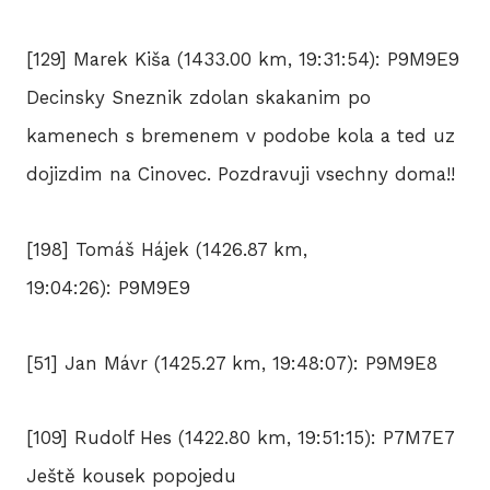
[129] Marek Kiša (1433.00 km, 19:31:54): P9M9E9
Decinsky Sneznik zdolan skakanim po
kamenech s bremenem v podobe kola a ted uz
dojizdim na Cinovec. Pozdravuji vsechny doma!!
[198] Tomáš Hájek (1426.87 km,
19:04:26): P9M9E9
[51] Jan Mávr (1425.27 km, 19:48:07): P9M9E8
[109] Rudolf Hes (1422.80 km, 19:51:15): P7M7E7
Ještě kousek popojedu