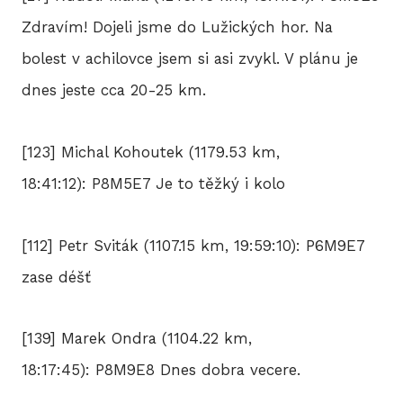
Zdravím! Dojeli jsme do Lužických hor. Na
bolest v achilovce jsem si asi zvykl. V plánu je
dnes jeste cca 20-25 km.
[123] Michal Kohoutek (1179.53 km,
18:41:12): P8M5E7 Je to těžký i kolo
[112] Petr Sviták (1107.15 km, 19:59:10): P6M9E7
zase déšť
[139] Marek Ondra (1104.22 km,
18:17:45): P8M9E8 Dnes dobra vecere.