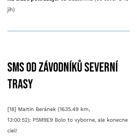
jih)
SMS od závodníků severní
trasy
[18] Martin Beránek (1635.49 km,
13:00:52): P5M9E9 Bolo to vyborne, ale konecne
ciel!