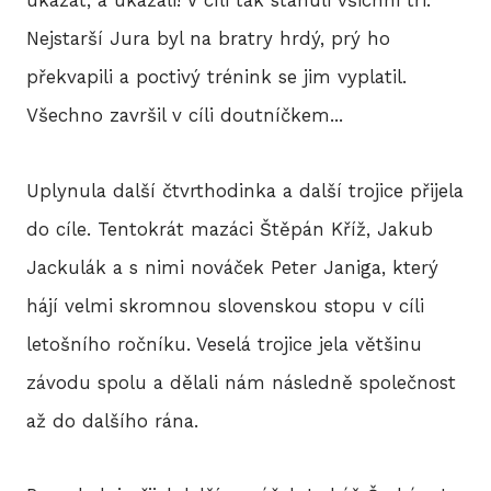
ukázat, a ukázali! V cíli tak stanuli všichni tři.
Nejstarší Jura byl na bratry hrdý, prý ho
překvapili a poctivý trénink se jim vyplatil.
Všechno završil v cíli doutníčkem...
Uplynula další čtvrthodinka a další trojice přijela
do cíle. Tentokrát mazáci Štěpán Kříž, Jakub
Jackulák a s nimi nováček Peter Janiga, který
hájí velmi skromnou slovenskou stopu v cíli
letošního ročníku. Veselá trojice jela většinu
závodu spolu a dělali nám následně společnost
až do dalšího rána.