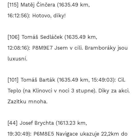
[115] Matěj Činčera (1635.49 km,
16:12:56): Hotovo, díky!
[106] Tomáš Sedláček (1635.49 km,
12:08:16): P8M9E7 Jsem v cíli. Bramboráky jsou
luxusní.
[101] Tomáš Barták (1635.49 km, 15:49:03): Cil.
Teplo (na Klinovci v noci 3 stupne). Diky za akci.
Zazitku mnoha.
[44] Josef Brychta (1613.23 km,
19:30:49): P6M8E5 Navigace ukazuje 22,2km do