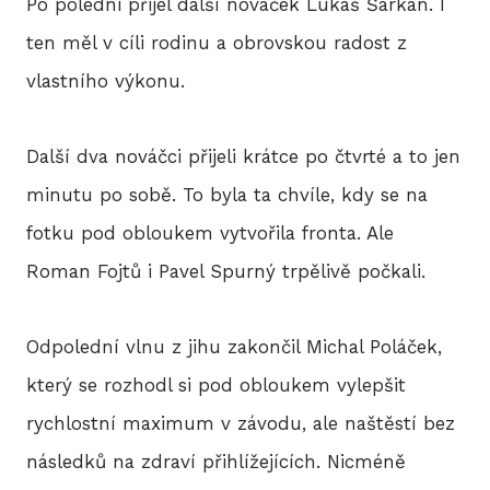
Po poledni přijel další nováček Lukáš Šarkán. I
ten měl v cíli rodinu a obrovskou radost z
vlastního výkonu.
Další dva nováčci přijeli krátce po čtvrté a to jen
minutu po sobě. To byla ta chvíle, kdy se na
fotku pod obloukem vytvořila fronta. Ale
Roman Fojtů i Pavel Spurný trpělivě počkali.
Odpolední vlnu z jihu zakončil Michal Poláček,
který se rozhodl si pod obloukem vylepšit
rychlostní maximum v závodu, ale naštěstí bez
následků na zdraví přihlížejících. Nicméně