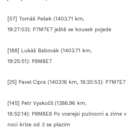
[57] Tomáš Pešek (1403.71 km,
19:27:03): P7M7E7 ještě se kousek pojede
[188] Lukáš Babovák (1403.71 km,
19:25:51): P8M8E7
[25] Pavel Cipra (1403.16 km, 18:20:53): P7M7E7
[145] Petr Vyskočil (1386.96 km,
18:52:14): P8M8E8 Po vcerejsi pulnocni a zime v
noci krize od 3 se plazim