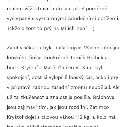
málem váží stravu a do cíle přijel poměrně
vyčerpaný s významnými žaludečními potížemi.
Takže o tom to prý na Mílích není :-)
Za chviličku tu byla další trojice. Všichni obhájci
loňského finiše, konkrétně Tomáš Hrábek a
bratři Kryštof a Matěj Činčerovi. Kluci byli
spokojení, dost si vylepšili loňský čas, ačkoli prý
v přípravě žádnou zásadní změnu neudělali. Ale
už ta zkušensot a znalost je posílila. Bráchové
jsou zajímaví tím, jak jsou rozdílní. Zatímco
Kryštof dojel s cílovou váhou 112 kg, a kolo má