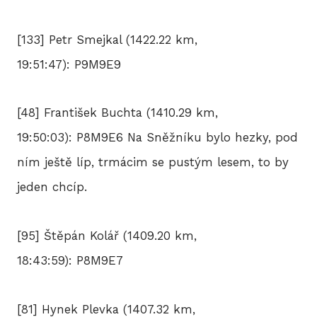
[133] Petr Smejkal (1422.22 km,
19:51:47): P9M9E9
[48] František Buchta (1410.29 km,
19:50:03): P8M9E6 Na Sněžníku bylo hezky, pod
ním ještě líp, trmácim se pustým lesem, to by
jeden chcíp.
[95] Štěpán Kolář (1409.20 km,
18:43:59): P8M9E7
[81] Hynek Plevka (1407.32 km,