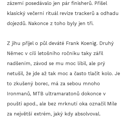
zázemí posedávalo jen pár finisherů. Přišel
klasický večerní rituál revize trackerů a odhadu
dojezdů. Nakonce z toho byly jen tři.
Z jihu přijel o půl deváté Frank Koenig. Druhý
Němec v cíli letošního ročníku taky zářil
nadšením, závod se mu moc líbil, ale prý
netušil, že jde až tak moc a často tlačit kolo. Je
to zkušený borec, má za sebou mnoho
Ironmanů, MTB ultramaratonů dokonce v
poušti apod., ale bez mrknutí oka označil Míle
za největší extrém, jaký kdy absolvoval.