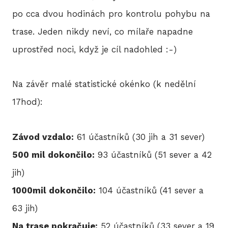
po cca dvou hodinách pro kontrolu pohybu na
trase. Jeden nikdy neví, co mílaře napadne
uprostřed noci, když je cíl nadohled :-)
Na závěr malé statistické okénko (k nedělní
17hod):
Závod vzdalo:
61 účastníků (30 jih a 31 sever)
500 mil dokončilo:
93 účastníků (51 sever a 42
jih)
1000mil dokončilo:
104 účastníků (41 sever a
63 jih)
Na trase pokračuje:
52 účastníků (33 sever a 19