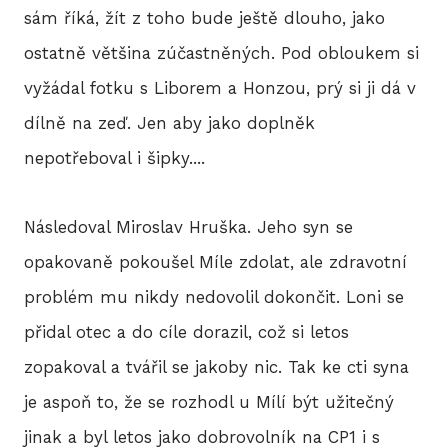
sám říká, žít z toho bude ještě dlouho, jako
ostatně většina zúčastněných. Pod obloukem si
vyžádal fotku s Liborem a Honzou, prý si ji dá v
dílně na zeď. Jen aby jako doplněk
nepotřeboval i šipky....
Následoval Miroslav Hruška. Jeho syn se
opakovaně pokoušel Míle zdolat, ale zdravotní
problém mu nikdy nedovolil dokončit. Loni se
přidal otec a do cíle dorazil, což si letos
zopakoval a tvářil se jakoby nic. Tak ke cti syna
je aspoň to, že se rozhodl u Mílí být užitečný
jinak a byl letos jako dobrovolník na CP1 i s