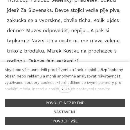
jdes? Za Slovenska. Devce stojici vedle pije pive,
zakucka se a vyprskne, chvile ticha. Kolik ujdes
denne? Muzes odpovedet, nepiju... A pak si
tapkam z Navrsi a na ceste na me mava zelene
triko z brodaku, Marek Kostka na prochazce s
rodinou. Takova fajn setkani :)
Abychom vám usnadnili procházení stránek, nabídli přizpůsobený
obsah nebo reklamu a mohli anonymně analyzovat návštěvnost,
[85] Jan Vozdecký (799.72 km,
využíváme soubory cookies, které sdílíme se svými partnery pro
více
sociální média, inzerci a analýzu. Jejich nastavení upravíte
19:57:59): P9M9E9
odkazem "Nastavení cookies" a kdykoliv jej můžete změnit v
cz
en
patičce webu. Podrobnější informace najdete v našich Zásadách
POVOLIT NEZBYTNÉ
ochrany osobních údajů a používání souborů cookies. Souhlasíte
[60] Jiří Šantavý (783.82 km, 19:57:24): P7M8E8
NASTAVENÍ
s používáním cookies?
CP 2 se blizi
POVOLIT VŠE