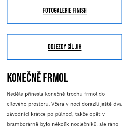
FOTOGALERIE FINISH
HIS
2
DOJEZDY CÍL JIH
2
2
Konečně frmol
2
Neděle přinesla konečně trochu frmol do
20
cílového prostoru. Včera v noci dorazili ještě dva
2
závodníci krátce po půlnoci, takže opět v
bramborárně bylo několik nocležníků, ale ráno
2