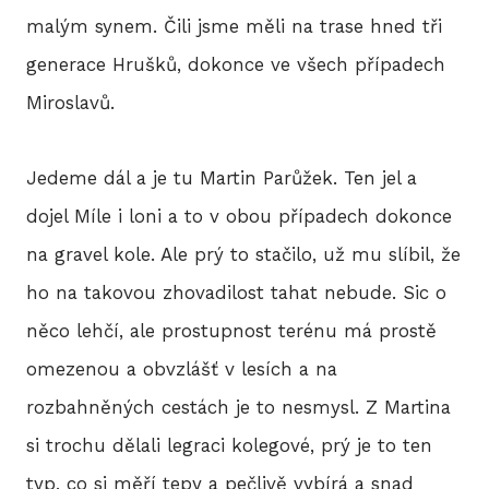
malým synem. Čili jsme měli na trase hned tři
generace Hrušků, dokonce ve všech případech
Miroslavů.
Jedeme dál a je tu Martin Parůžek. Ten jel a
dojel Míle i loni a to v obou případech dokonce
na gravel kole. Ale prý to stačilo, už mu slíbil, že
ho na takovou zhovadilost tahat nebude. Sic o
něco lehčí, ale prostupnost terénu má prostě
omezenou a obvzlášť v lesích a na
rozbahněných cestách je to nesmysl. Z Martina
si trochu dělali legraci kolegové, prý je to ten
typ, co si měří tepy a pečlivě vybírá a snad