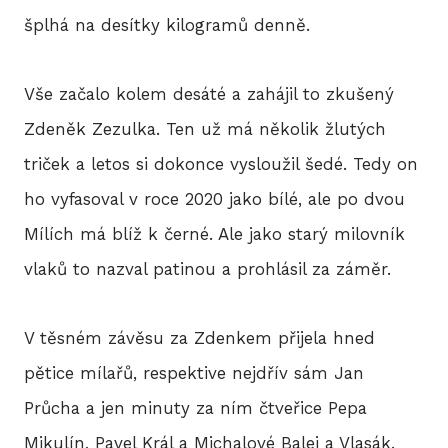
BLO
šplhá na desítky kilogramů denně.
Vše začalo kolem desáté a zahájil to zkušený
DOB
Zdeněk Zezulka. Ten už má několik žlutých
triček a letos si dokonce vysloužil šedé. Tedy on
KON
ho vyfasoval v roce 2020 jako bílé, ale po dvou
Mílích má blíž k černé. Ale jako starý milovník
vlaků to nazval patinou a prohlásil za záměr.
E-S
V těsném závěsu za Zdenkem přijela hned
pětice mílařů, respektive nejdřív sám Jan
Průcha a jen minuty za ním čtveřice Pepa
Mikulín, Pavel Král a Michalové Balej a Vlasák.