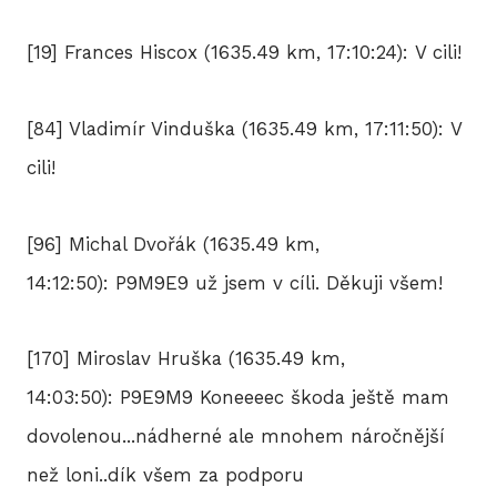
[19] Frances Hiscox (1635.49 km, 17:10:24): V cili!
[84] Vladimír Vinduška (1635.49 km, 17:11:50): V
cili!
[96] Michal Dvořák (1635.49 km,
14:12:50): P9M9E9 už jsem v cíli. Děkuji všem!
[170] Miroslav Hruška (1635.49 km,
14:03:50): P9E9M9 Koneeeec škoda ještě mam
dovolenou...nádherné ale mnohem náročnější
než loni..dík všem za podporu