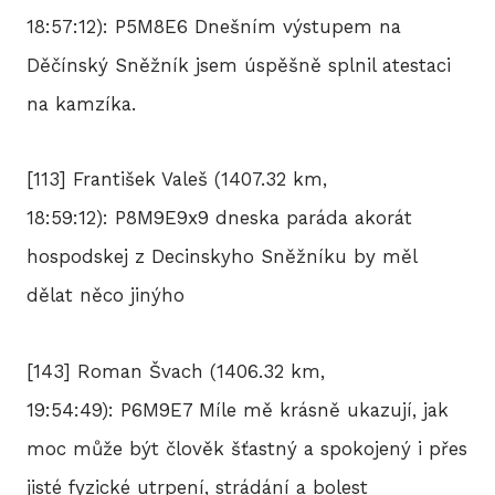
18:57:12): P5M8E6 Dnešním výstupem na
Děčínský Sněžník jsem úspěšně splnil atestaci
na kamzíka.
[113] František Valeš (1407.32 km,
18:59:12): P8M9E9x9 dneska paráda akorát
hospodskej z Decinskyho Sněžníku by měl
dělat něco jinýho
[143] Roman Švach (1406.32 km,
19:54:49): P6M9E7 Míle mě krásně ukazují, jak
moc může být člověk šťastný a spokojený i přes
jisté fyzické utrpení, strádání a bolest