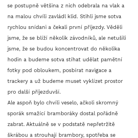
se postupně většina z nich odebrala na vlak a
2
na malou chvíli zavládl klid. Stihli jsme sotva
2
rychlou snídani a čekali první příjezdy. Věděli
jsme, že se blíží několik závodníků, ale netušili
2
jsme, že se budou koncentrovat do několika
2
hodin a budeme sotva stíhat udělat pamětní
fotky pod obloukem, posbírat navigace a
2
trackery a už budeme muset vyklízet prostor
20
pro další příjezduvší.
20
Ale aspoň bylo chvíli veselo, ačkoli skromný
sporák smažící bramboráky dostal pořádně
20
zabrat. Aktuálně se v podstatě nepřetržitě
škrábou a strouhají brambory, spotřeba se