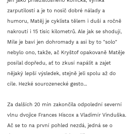
jen jako příležistosného koníčka, vyniká
zarputilostí a je to nosič dobré nálady a
humoru, Matěj je cyklista tělem i duší a ročně
nakroutí i 15 tisíc kilometrů. Ale jak se shodují,
Míle je baví jen dohromady a asi by to "solo"
nebylo ono, takže, ač Kryštof opakovaně Matěje
posílal dopředu, ať to zkusí napálit a zajet
nějaký lepší výsledek, stejně jeli spolu až do
cíle. Hezké sourozenecké gesto...
Za dalších 20 min zakončila odpolední severní
vlnu dvojice Frances Hiscox a Vladimír Vinduška.
Ač se to na první pohled nezdá, jedná se o