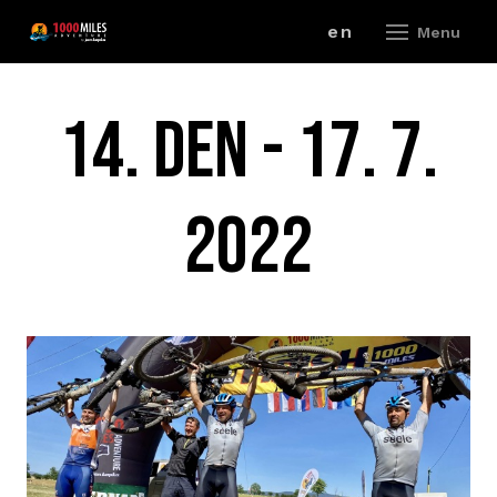
cz
en
Menu
ZÁV
14. DEN - 17. 7.
A
2022
V
ZÁ
P
R
ZÁ
P