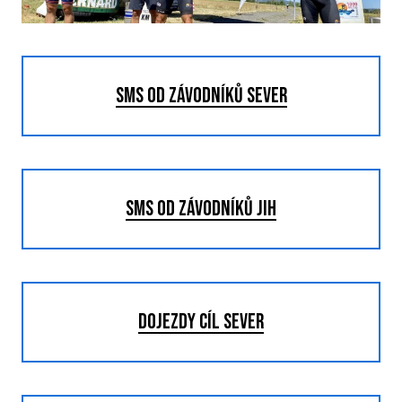
P
T
SMS od závodníků sever
V
M
R
SMS od závodníků jih
V
TRI
D
OJEZDY CÍL SEVER
A
S
LIS