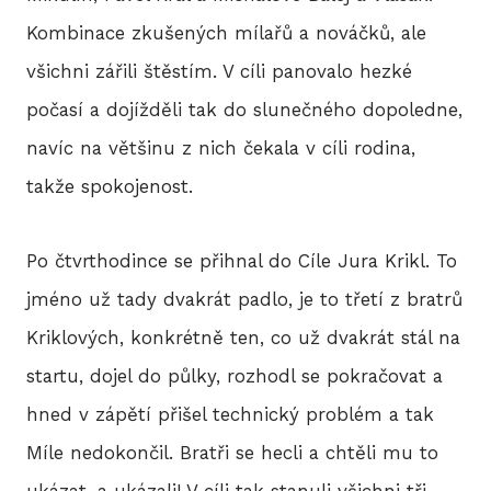
Kombinace zkušených mílařů a nováčků, ale
všichni zářili štěstím. V cíli panovalo hezké
počasí a dojížděli tak do slunečného dopoledne,
navíc na většinu z nich čekala v cíli rodina,
takže spokojenost.
Po čtvrthodince se přihnal do Cíle Jura Krikl. To
jméno už tady dvakrát padlo, je to třetí z bratrů
Kriklových, konkrétně ten, co už dvakrát stál na
startu, dojel do půlky, rozhodl se pokračovat a
hned v zápětí přišel technický problém a tak
Míle nedokončil. Bratři se hecli a chtěli mu to