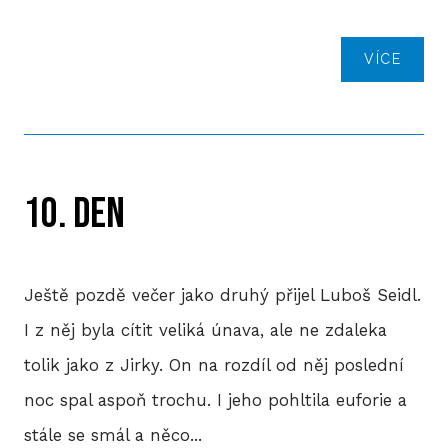
VÍCE
10. DEN
Ještě pozdě večer jako druhý přijel Luboš Seidl.
I z něj byla cítit veliká únava, ale ne zdaleka
tolik jako z Jirky. On na rozdíl od něj poslední
noc spal aspoň trochu. I jeho pohltila euforie a
stále se smál a něco...