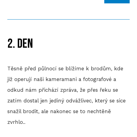
HIS
2. DEN
2
2
Těsně před půlnocí se blížíme k brodům, kde
2
již operují naši kameramani a fotografové a
2
odkud nám přichází zpráva, že přes řeku se
zatím dostal jen jediný odvážlivec, který se sice
20
snažil brodit, ale nakonec se to nechtěně
2
zvrhlo..
2