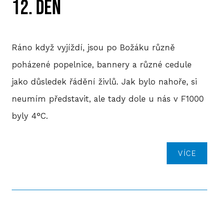
12. DEN
Ráno když vyjíždí, jsou po Božáku různě
poházené popelnice, bannery a různé cedule
jako důsledek řádění živlů. Jak bylo nahoře, si
neumím představit, ale tady dole u nás v F1000
byly 4°C.
VÍCE