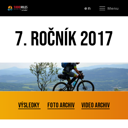
cz
en
Menu
ZÁV
7. ročník 2017
A
V
ZÁ
P
R
VÝSLEDKY
FOTO ARCHIV
VIDEO ARCHIV
ZÁ
P