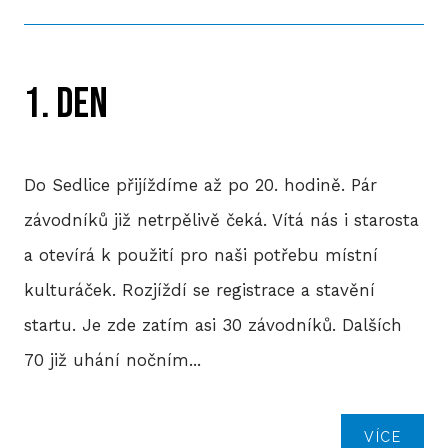
P
T
1. DEN
V
M
Do Sedlice přijíždíme až po 20. hodině. Pár
závodníků již netrpělivě čeká. Vítá nás i starosta
R
a otevírá k použití pro naši potřebu místní
V
kulturáček. Rozjíždí se registrace a stavění
TRI
startu. Je zde zatím asi 30 závodníků. Dalších
A
70 již uhání nočním...
S
LIS
VÍCE