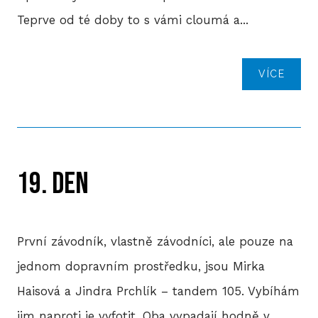
Teprve od té doby to s vámi cloumá a...
VÍCE
19. DEN
První závodník, vlastně závodníci, ale pouze na
jednom dopravním prostředku, jsou Mirka
Haisová a Jindra Prchlík – tandem 105. Vybíhám
jim naproti je vyfotit. Oba vypadají hodně v