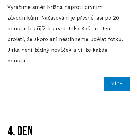
BLO
Vyrážíme směr Križná naproti prvním
závodníkům. Načasování je přesné, asi po 20
minutách přijíždí první Jirka Kašpar. Jen
DOB
proletí, že skoro ani nestihneme udělat fotku.
Jirka není žádný nováček a ví, že každá
KON
minuta...
VÍCE
E-S
4. DEN