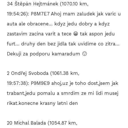
34 Štěpán Hejtmánek (1070.10 km,
19:54:26): P8M7E7 Ahoj mam zaludek jak varic u
auta ale obracene… kdyz jedu dobry a kdyz
zastavim zacina varit a tece 😀 tak aspon jedu
furt… druhy den bez jidla tak uvidime co zitra…
Dekuji za podporu kamaradum 🙂
2 Ondřej Svoboda (1061.38 km,
19:57:38): P9M9E9 ahoj,uz je toho dost,jsem jak
trabant,jedu pomalu a smrdim ze mi lidi musej
rikat.konecne krasny letni den
20 Michal Balada (1054.87 km,