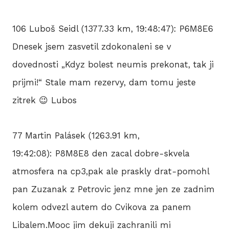
106 Luboš Seidl (1377.33 km, 19:48:47): P6M8E6
Dnesek jsem zasvetil zdokonaleni se v
dovednosti „Kdyz bolest neumis prekonat, tak ji
prijmi!“ Stale mam rezervy, dam tomu jeste
zitrek 😉 Lubos
77 Martin Palásek (1263.91 km,
19:42:08): P8M8E8 den zacal dobre-skvela
atmosfera na cp3,pak ale praskly drat-pomohl
pan Zuzanak z Petrovic jenz mne jen ze zadnim
kolem odvezl autem do Cvikova za panem
Libalem.Mooc jim dekuji zachranili mi