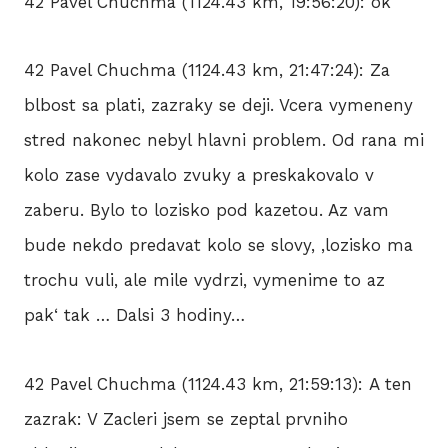
42 Pavel Chuchma (1124.43 km, 19:56:20): ok
42 Pavel Chuchma (1124.43 km, 21:47:24): Za
blbost sa plati, zazraky se deji. Vcera vymeneny
stred nakonec nebyl hlavni problem. Od rana mi
kolo zase vydavalo zvuky a preskakovalo v
zaberu. Bylo to lozisko pod kazetou. Az vam
bude nekdo predavat kolo se slovy, ‚lozisko ma
trochu vuli, ale mile vydrzi, vymenime to az
pak‘ tak … Dalsi 3 hodiny…
42 Pavel Chuchma (1124.43 km, 21:59:13): A ten
zazrak: V Zacleri jsem se zeptal prvniho