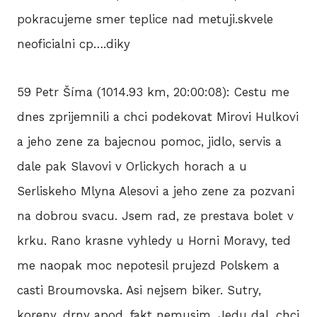
pokracujeme smer teplice nad metuji.skvele
neoficialni cp….diky
59 Petr Šíma (1014.93 km, 20:00:08): Cestu me
dnes zprijemnili a chci podekovat Mirovi Hulkovi
a jeho zene za bajecnou pomoc, jidlo, servis a
dale pak Slavovi v Orlickych horach a u
Serliskeho Mlyna Alesovi a jeho zene za pozvani
na dobrou svacu. Jsem rad, ze prestava bolet v
krku. Rano krasne vyhledy u Horni Moravy, ted
me naopak moc nepotesil prujezd Polskem a
casti Broumovska. Asi nejsem biker. Sutry,
koreny, drny apod. fakt nemusim. Jedu dal, chci