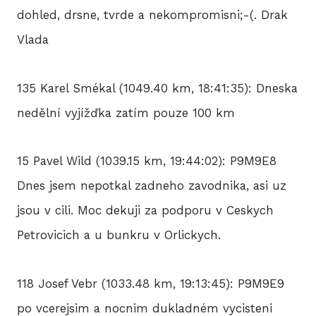
dohled, drsne, tvrde a nekompromisni;-(. Drak
Vlada
135 Karel Smékal (1049.40 km, 18:41:35): Dneska
nedělní vyjížďka zatím pouze 100 km
15 Pavel Wild (1039.15 km, 19:44:02): P9M9E8
Dnes jsem nepotkal zadneho zavodnika, asi uz
jsou v cili. Moc dekuji za podporu v Ceskych
Petrovicich a u bunkru v Orlickych.
118 Josef Vebr (1033.48 km, 19:13:45): P9M9E9
po vcerejsim a nocnim dukladném vycisteni