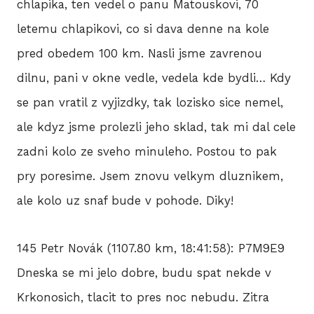
chlapika, ten vedel o panu Matouskovi, 70
letemu chlapikovi, co si dava denne na kole
pred obedem 100 km. Nasli jsme zavrenou
dilnu, pani v okne vedle, vedela kde bydli… Kdy
se pan vratil z vyjizdky, tak lozisko sice nemel,
ale kdyz jsme prolezli jeho sklad, tak mi dal cele
zadni kolo ze sveho minuleho. Postou to pak
pry poresime. Jsem znovu velkym dluznikem,
ale kolo uz snaf bude v pohode. Diky!
145 Petr Novák (1107.80 km, 18:41:58): P7M9E9
Dneska se mi jelo dobre, budu spat nekde v
Krkonosich, tlacit to pres noc nebudu. Zitra