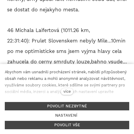
se dostat do nejakyho mesta.
46 Michala Laifertová (1011.26 km,
22:31:40): Prulet Slovenskem nebyly Mile…10min
po me optimisticke sms jsem vyjma hlavy cela
zahucela do cerny smrduty louze,bahno vsude…
z tilka jsem si udelala sukni,v tech nasaklych
Abychom vám usnadnili procházení stránek, nabídli přizpůsobený
obsah nebo reklamu a mohli anonymně analyzovat návštěvnost,
gatich to neslo a pokorne pretlacila Polsko-
využíváme soubory cookies, které sdílíme se svými partnery pro
více
sociální média, inzerci a analýzu. Jejich nastavení upravíte
naostro s tim rozbitym zadkem jet taky neslo…
odkazem "Nastavení cookies" a kdykoliv jej můžete změnit v
cz
en
patičce webu. Podrobnější informace najdete v našich Zásadách
POVOLIT NEZBYTNÉ
ochrany osobních údajů a používání souborů cookies. Souhlasíte
31 Miroslav Franěk (1004.43 km, 18:26:28): loni
NASTAVENÍ
s používáním cookies?
sem si splet medveda se zajicem kdyz
POVOLIT VŠE