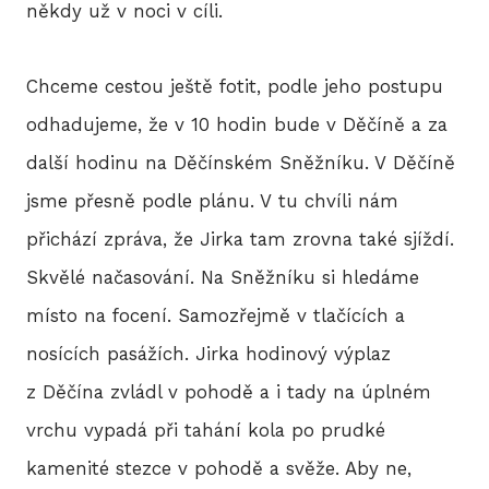
někdy už v noci v cíli.
HIS
Chceme cestou ještě fotit, podle jeho postupu
odhadujeme, že v 10 hodin bude v Děčíně a za
2
další hodinu na Děčínském Sněžníku. V Děčíně
jsme přesně podle plánu. V tu chvíli nám
2
přichází zpráva, že Jirka tam zrovna také sjíždí.
2
Skvělé načasování. Na Sněžníku si hledáme
2
místo na focení. Samozřejmě v tlačících a
nosících pasážích. Jirka hodinový výplaz
20
z Děčína zvládl v pohodě a i tady na úplném
2
vrchu vypadá při tahání kola po prudké
kamenité stezce v pohodě a svěže. Aby ne,
2