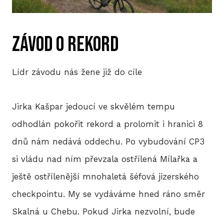
P
závod o rekord
T
V
Lídr závodu nás žene již do cíle
M
Jirka Kašpar jedoucí ve skvělém tempu
R
odhodlán pokořit rekord a prolomit i hranici 8
V
dnů nám nedává oddechu. Po vybudování CP3
TRI
si vládu nad ním převzala ostřílená Mílařka a
ještě ostřílenější mnohaletá šéfová jizerského
A
checkpointu. My se vydáváme hned ráno směr
S
Skalná u Chebu. Pokud Jirka nezvolní, bude
LIS