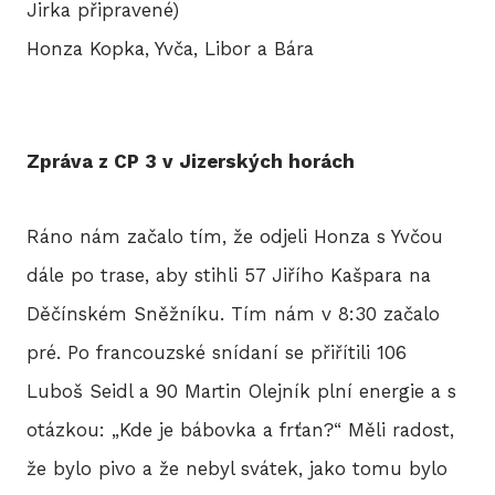
Jirka připravené)
Honza Kopka, Yvča, Libor a Bára
Zpráva z CP 3 v Jizerských horách
Ráno nám začalo tím, že odjeli Honza s Yvčou
dále po trase, aby stihli 57 Jiřího Kašpara na
Děčínském Sněžníku. Tím nám v 8:30 začalo
pré. Po francouzské snídaní se přiřítili 106
Luboš Seidl a 90 Martin Olejník plní energie a s
otázkou: „Kde je bábovka a frťan?“ Měli radost,
že bylo pivo a že nebyl svátek, jako tomu bylo