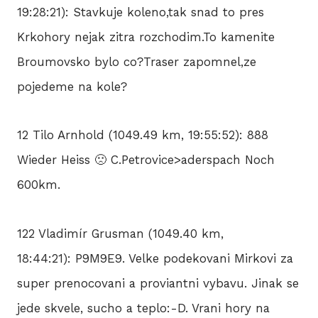
19:28:21): Stavkuje koleno,tak snad to pres
Krkohory nejak zitra rozchodim.To kamenite
Broumovsko bylo co?Traser zapomnel,ze
pojedeme na kole?
12 Tilo Arnhold (1049.49 km, 19:55:52): 888
Wieder Heiss 🙁 C.Petrovice>aderspach Noch
600km.
122 Vladimír Grusman (1049.40 km,
18:44:21): P9M9E9. Velke podekovani Mirkovi za
super prenocovani a proviantni vybavu. Jinak se
jede skvele, sucho a teplo:-D. Vrani hory na