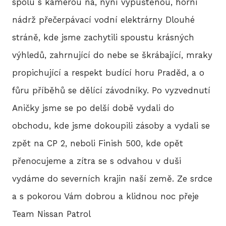
spolu s kamerou na, nyní vypuštěnou, horní
nádrž přečerpávací vodní elektrárny Dlouhé
stráně, kde jsme zachytili spoustu krásných
výhledů, zahrnující do nebe se škrábající, mraky
propichující a respekt budící horu Praděd, a o
fůru příběhů se dělící závodníky. Po vyzvednutí
Aničky jsme se po delší době vydali do
obchodu, kde jsme dokoupili zásoby a vydali se
zpět na CP 2, neboli Finish 500, kde opět
přenocujeme a zítra se s odvahou v duši
vydáme do severních krajin naší země. Ze srdce
a s pokorou Vám dobrou a klidnou noc přeje
Team Nissan Patrol