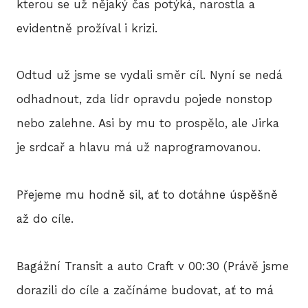
kterou se už nějaký čas potýká, narostla a
evidentně prožíval i krizi.
Odtud už jsme se vydali směr cíl. Nyní se nedá
odhadnout, zda lídr opravdu pojede nonstop
nebo zalehne. Asi by mu to prospělo, ale Jirka
je srdcař a hlavu má už naprogramovanou.
Přejeme mu hodně sil, ať to dotáhne úspěšně
až do cíle.
Bagážní Transit a auto Craft v 00:30 (Právě jsme
dorazili do cíle a začínáme budovat, ať to má