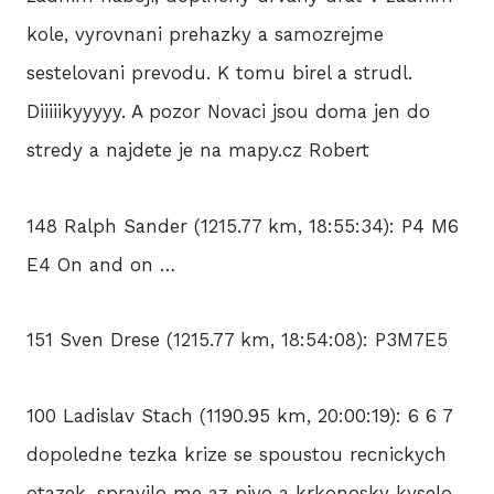
kole, vyrovnani prehazky a samozrejme
sestelovani prevodu. K tomu birel a strudl.
Diiiiikyyyyy. A pozor Novaci jsou doma jen do
stredy a najdete je na mapy.cz Robert
148 Ralph Sander (1215.77 km, 18:55:34): P4 M6
E4 On and on …
151 Sven Drese (1215.77 km, 18:54:08): P3M7E5
100 Ladislav Stach (1190.95 km, 20:00:19): 6 6 7
dopoledne tezka krize se spoustou recnickych
otazek, spravilo me az pivo a krkonosky kyselo.