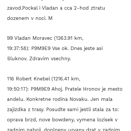
zavod.Pockal i Vladan a cca 2-hod ztratu
dozenem v noci. M
99 Vladan Moravec (1263.91 km,
19:37:58): P9M9E9 Vse ok. Dnes jeste asi
Sluknov. Zdravim vsechny.
116 Robert Knebel (1216.41 km,
19:50:17): P9M9E9 Ahoj. Pratele Hronov je mesto
andelu. Konkretne rodina Novaku. Jen mala
zajizdka z trasy. Posudte sami jestli stala za to:
oprava brzd, nove bowdeny, vymena lozisek v
zadnim naboji, doplneny urvany drat v zadnim