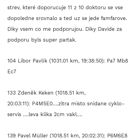
strev, které doporucuje 11 z 10 doktoru se vse
dopoledne srovnalo a ted uz se jede famfarove.
Diky vsem co me podporujou. Diky Davide za
podporu byls super partak.
104 Libor Pavlík (1031.01 km, 19:38:50): Pa7 Mb8
Ec7
133 Zdeněk Keken (1018.51 km,
20:03:11): P4M5E0….zitra misto snidane cyklo-
servis ….leva klika 2cm vakl….
139 Pavel Müller (1018.51 km, 20:02:31): P6M6E8