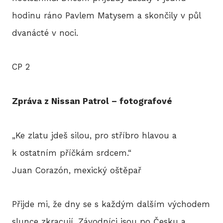
hodinu ráno Pavlem Matysem a skončily v půl
dvanácté v noci.
CP 2
Zpráva z Nissan Patrol – fotografové
„Ke zlatu jdeš silou, pro stříbro hlavou a
k ostatním příčkám srdcem.“
Juan Corazón, mexický oštěpař
Přijde mi, že dny se s každým dalším východem
slunce zkracují. Závodníci jsou po Česku a