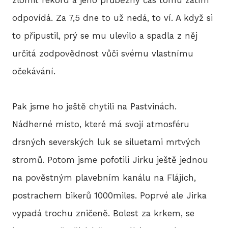
zlomit rekord a jeho průběžný čas tomu zatím
odpovídá. Za 7,5 dne to už nedá, to ví. A když si
to připustil, prý se mu ulevilo a spadla z něj
určitá zodpovědnost vůči svému vlastnímu
očekávání.
Pak jsme ho ještě chytili na Pastvinách.
Nádherné místo, které má svojí atmosféru
drsných severských luk se siluetami mrtvých
stromů. Potom jsme pofotili Jirku ještě jednou
na pověstným plavebním kanálu na Flájích,
postrachem bikerů 1000miles. Poprvé ale Jirka
vypadá trochu zničeně. Bolest za krkem, se