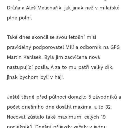
Dráňa a Aleš Melichařík, jak jinak než v mílařské
plné polní.
Také dnes skončil se svou letošní misí
pravidelný podporovatel Mílí a odborník na GPS
Martin Karásek. Byla jím zacvičena nová
nastupující posila. A za to mu patří velký dík,
jinak bychom byli v háji.
Ještě těsně před půlnocí dorazilo 5 závodníků a
počet dnešního dne dosáhl maxima, a to 32.
Nocovat zůstalo také maximum, celých 19
nocležníků. Dnešní příjezdy začaly v jednu