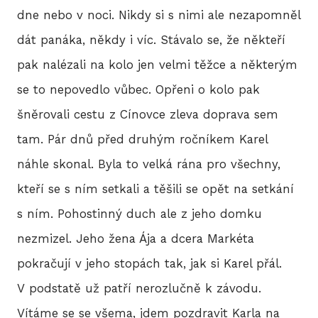
BLO
dne nebo v noci. Nikdy si s nimi ale nezapomněl
dát panáka, někdy i víc. Stávalo se, že někteří
pak nalézali na kolo jen velmi těžce a některým
DOB
se to nepovedlo vůbec. Opřeni o kolo pak
šněrovali cestu z Cínovce zleva doprava sem
KON
tam. Pár dnů před druhým ročníkem Karel
náhle skonal. Byla to velká rána pro všechny,
kteří se s ním setkali a těšili se opět na setkání
E-S
s ním. Pohostinný duch ale z jeho domku
nezmizel. Jeho žena Ája a dcera Markéta
pokračují v jeho stopách tak, jak si Karel přál.
V podstatě už patří nerozlučně k závodu.
Vítáme se se všema, jdem pozdravit Karla na