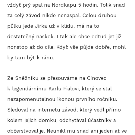
vždyť prý spal na Nordkapu 5 hodin. Tolik snad
2
za celý závod nikde nenaspal. Celou druhou
2
půlku jede Jirka už v klidu, má na to
dostatečný náskok. I tak ale chce odtud jet již
2
nonstop až do cíle. Když vše půjde dobře, mohl
2
by tam být k ránu.
2
Ze Sněžníku se přesouváme na Cínovec
20
k legendárnímu Karlu Fialovi, který se stal
20
nezapomenutelnou ikonou prvního ročníku.
Sledoval na internetu závod, který vedl přímo
20
kolem jejich domku, odchytával účastníky a
občerstvoval je. Neunikl mu snad ani jeden ať ve