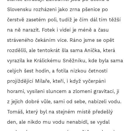
Slovensku rozházeni jako zrna pšenice po
čerstvě zasetém poli, tudíž je čím dál tím těžší
na ně narazit. Fotek i videí je méně a času
stráveného čekáním více. Ráno jsme se opět
rozdělili, ale tentokrát šla sama Anička, která
vyrazila ke Králickému Sněžníku, kde byla sama
celých šest hodin, a fotila nízkou četností
projíždějící Mílaře, kteří, i když vyčerpáni
horami, vysíleni sluncem a zlomeni gravitací, jí
z jejich dobré vůle, sami od sebe, nabízeli vodu.
Tomáš, který byl na stejném místě předešlý
den, ale nikdo mu vodu nenabídl, se vydal