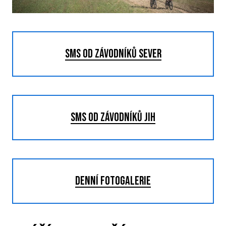
P
T
SMS od závodníků sever
V
M
R
SMS od závodníků jih
V
TRI
denní fotogalerie
A
S
LIS