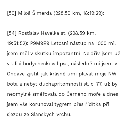
[50] Miloš Šimerda (228.59 km, 18:19:29):
[54] Rostislav Havelka st. (228.59 km,
19:51:52): P9M9E9 Letosni nástup na 1000 mil
jsem měl v skutku impozantní. Nejdřív jsem už
v Ulici bodycheckoval psa, následně mi jsem v
Ondave zjistil, jak krásně umí plavat moje NW
bota a nebýt duchapritomnosti st. c. 77, už by
neomylně směřovala do Černého moře a dnes
jsem vše korunoval tygrem přes řídítka při
sjezdu ze Slanskych vrchu.