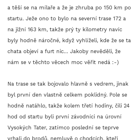
a těší se na mílaře a že je zhruba po 150 km po
startu. Ježe ono to bylo na severní trase 172 a
na jižní 163 km, takže prý ty kilometry navíc
byly hodně náročné, když vyhlíželi, kde že se ta
chata objeví a furt nic… Jakoby nevěděli, že
nám se v těchto věcech moc věřit nedá :-)
Na trase se tak bojovalo hlavně s vedrem, jinak
byl první den vlastně celkem poklidný. Pole se
hodně natáhlo, takže kolem třetí hodiny, čili 24
hod od startu byli první závodníci na úrovní
Vysokých Tater, zatímco poslední se teprve
vrhali do brodů, nemluvě o chodcích, kteří