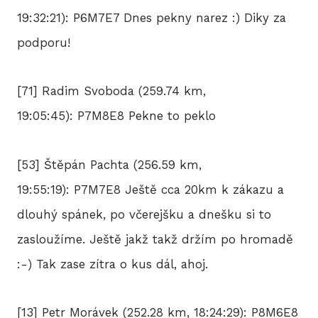
19:32:21): P6M7E7 Dnes pekny narez :) Diky za
podporu!
[71] Radim Svoboda (259.74 km,
19:05:45): P7M8E8 Pekne to peklo
[53] Štěpán Pachta (256.59 km,
19:55:19): P7M7E8 Ještě cca 20km k zákazu a
dlouhý spánek, po včerejšku a dnešku si to
zasloužíme. Ještě jakž takž držím po hromadě
:-) Tak zase zítra o kus dál, ahoj.
[13] Petr Morávek (252.28 km, 18:24:29): P8M6E8