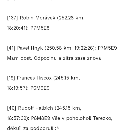
[137] Robin Morávek (252.28 km,
18:20:41): P7M5E8
[41] Pavel Hnyk (250.58 km, 19:22:26): P7M5E9
Mam dost. Odpocinu a zitra zase znova
[19] Frances Hiscox (245.15 km,
18:19:57): P6M9E9
[46] Rudolf Halbich (245.15 km,
18:57:39): P8M8E9 Vše v poholoho!! Terezko,
děkuji za podporu!! :*