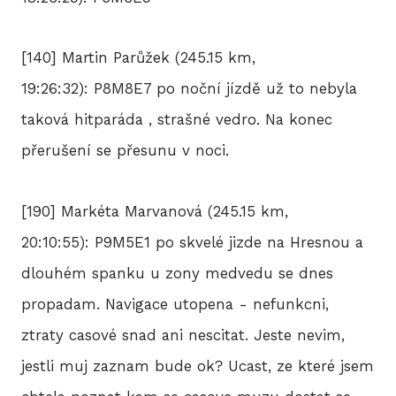
[140] Martin Parůžek (245.15 km,
19:26:32): P8M8E7 po noční jízdě už to nebyla
taková hitparáda , strašné vedro. Na konec
přerušení se přesunu v noci.
[190] Markéta Marvanová (245.15 km,
20:10:55): P9M5E1 po skvelé jizde na Hresnou a
dlouhém spanku u zony medvedu se dnes
propadam. Navigace utopena - nefunkcni,
ztraty casové snad ani nescitat. Jeste nevim,
jestli muj zaznam bude ok? Ucast, ze které jsem