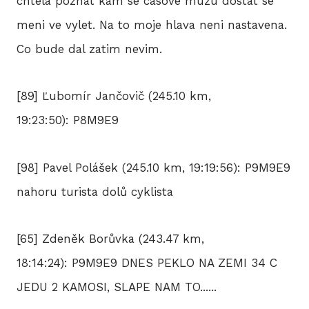
chtela poznat kam se casove muzu dostat se
meni ve vylet. Na to moje hlava neni nastavena.
Co bude dal zatim nevim.
[89] Ľubomír Jančovič (245.10 km,
19:23:50): P8M9E9
[98] Pavel Polášek (245.10 km, 19:19:56): P9M9E9
nahoru turista dolů cyklista
[65] Zdeněk Borůvka (243.47 km,
18:14:24): P9M9E9 DNES PEKLO NA ZEMI 34 C
JEDU 2 KAMOSI, SLAPE NAM TO......