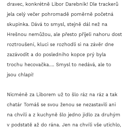
BLO
dravec, konkrétně Libor Darebník! Dle trackerů
jela celý večer pohromadě poměrně početná
skupinka. Dává to smysl, stejně dál než na
DOB
Hrešnou nemůžou, ale přesto přijeli nahoru dost
roztroušení, kluci se rozhodli si na závěr dne
KON
zazávodit a do posledního kopce prý byla
trochu hecovačka…. Smysl to nedává, ale to
jsou chlapi!
E-S
Nicméně za Liborem už to šlo ráz na ráz a tak
chatár Tomáš se svou ženou se nezastavili ani
na chvíli a z kuchyně šlo jedno jídlo za druhým
v podstatě až do rána. Jen na chvíli vše utichlo,