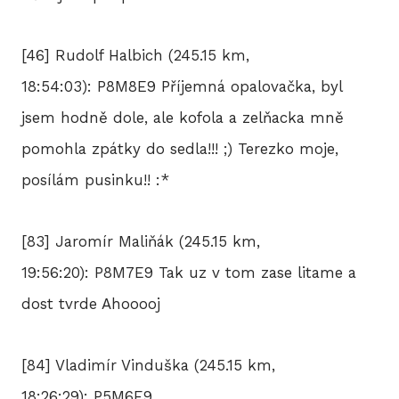
[46] Rudolf Halbich (245.15 km,
18:54:03): P8M8E9 Příjemná opalovačka, byl
jsem hodně dole, ale kofola a zelňacka mně
pomohla zpátky do sedla!!! ;) Terezko moje,
posílám pusinku!! :*
[83] Jaromír Maliňák (245.15 km,
19:56:20): P8M7E9 Tak uz v tom zase litame a
dost tvrde Ahooooj
[84] Vladimír Vinduška (245.15 km,
18:26:29): P5M6E9