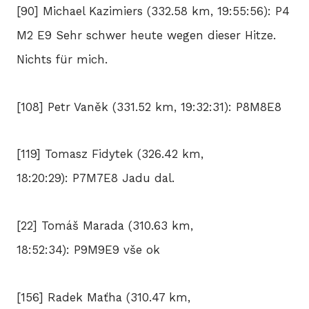
[90] Michael Kazimiers (332.58 km, 19:55:56): P4
M2 E9 Sehr schwer heute wegen dieser Hitze.
Nichts für mich.
[108] Petr Vaněk (331.52 km, 19:32:31): P8M8E8
[119] Tomasz Fidytek (326.42 km,
18:20:29): P7M7E8 Jadu dal.
[22] Tomáš Marada (310.63 km,
18:52:34): P9M9E9 vše ok
[156] Radek Maťha (310.47 km,