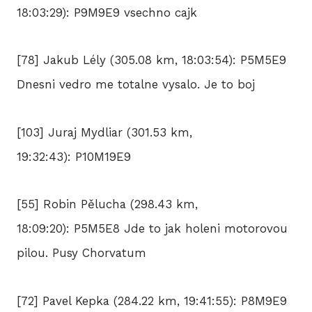
18:03:29): P9M9E9 vsechno cajk
[78] Jakub Lély (305.08 km, 18:03:54): P5M5E9
Dnesni vedro me totalne vysalo. Je to boj
[103] Juraj Mydliar (301.53 km,
19:32:43): P10M19E9
[55] Robin Pělucha (298.43 km,
18:09:20): P5M5E8 Jde to jak holeni motorovou
pilou. Pusy Chorvatum
[72] Pavel Kepka (284.22 km, 19:41:55): P8M9E9