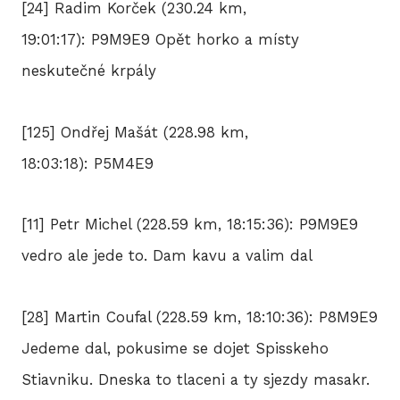
[24] Radim Korček (230.24 km,
19:01:17): P9M9E9 Opět horko a místy
neskutečné krpály
[125] Ondřej Mašát (228.98 km,
18:03:18): P5M4E9
[11] Petr Michel (228.59 km, 18:15:36): P9M9E9
vedro ale jede to. Dam kavu a valim dal
[28] Martin Coufal (228.59 km, 18:10:36): P8M9E9
Jedeme dal, pokusime se dojet Spisskeho
Stiavniku. Dneska to tlaceni a ty sjezdy masakr.