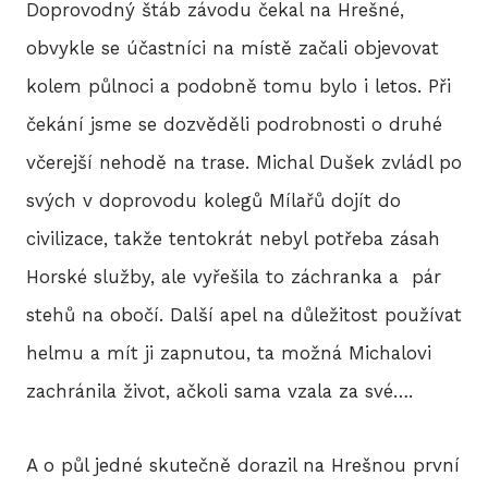
Doprovodný štáb závodu čekal na Hrešné,
2
obvykle se účastníci na místě začali objevovat
kolem půlnoci a podobně tomu bylo i letos. Při
2
čekání jsme se dozvěděli podrobnosti o druhé
2
včerejší nehodě na trase. Michal Dušek zvládl po
2
svých v doprovodu kolegů Mílařů dojít do
civilizace, takže tentokrát nebyl potřeba zásah
2
Horské služby, ale vyřešila to záchranka a pár
20
stehů na obočí. Další apel na důležitost používat
helmu a mít ji zapnutou, ta možná Michalovi
20
zachránila život, ačkoli sama vzala za své….
20
A o půl jedné skutečně dorazil na Hrešnou první