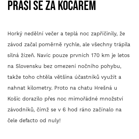
práší se za kočárem
HIS
Horký nedělní večer a teplá noc zapříčinily, že
2
závod začal poměrně rychle, ale všechny trápila
silná žízeň. Navíc pouze prvních 170 km je letos
2
na Slovensku bez omezení nočního pohybu,
2
takže toho chtěla většina účastníků využít a
nahnat kilometry. Proto na chatu Hrešná u
2
Košic dorazilo přes noc mimořádné množství
20
závodníků, čímž se v 6 hod ráno začínalo na
2
čele defacto od nuly!
2