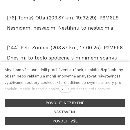
[76] Tomáš Otta (203.87 km, 19:32:29): P6M6E9
Nesnidam, nesvacim. Nestihnu to nestacim.a
[144] Petr Zouhar (203.87 km, 17:00:25): P2M5E6
Dnes mi to teplo spolecne s minimem spanku
nesedlo jdu hned spat
Abychom vám usnadnili procházení stránek, nabídli přizpůsobený
obsah nebo reklamu a mohli anonymně analyzovat návštěvnost,
využíváme soubory cookies, které sdílíme se svými partnery pro
[169] Maxim Rubáš (203.87 km,
více
sociální média, inzerci a analýzu. Jejich nastavení upravíte
odkazem "Nastavení cookies" a kdykoliv jej můžete změnit v
19:10:55): P6M5E8 Ziju, ale vedro, vedro je vedro!
cz
en
patičce webu. Podrobnější informace najdete v našich Zásadách
POVOLIT NEZBYTNÉ
ochrany osobních údajů a používání souborů cookies. Souhlasíte
NASTAVENÍ
s používáním cookies?
[12] Martin Coufalík (201.76 km,
POVOLIT VŠE
19:10:28): P8M8E8