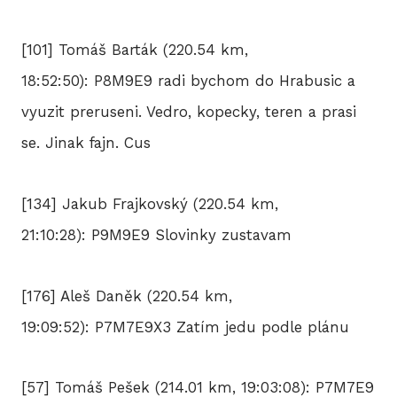
[101] Tomáš Barták (220.54 km,
18:52:50): P8M9E9 radi bychom do Hrabusic a
vyuzit preruseni. Vedro, kopecky, teren a prasi
se. Jinak fajn. Cus
[134] Jakub Frajkovský (220.54 km,
21:10:28): P9M9E9 Slovinky zustavam
[176] Aleš Daněk (220.54 km,
19:09:52): P7M7E9X3 Zatím jedu podle plánu
[57] Tomáš Pešek (214.01 km, 19:03:08): P7M7E9