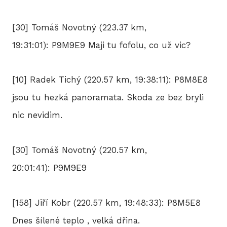
[30] Tomáš Novotný (223.37 km,
19:31:01): P9M9E9 Maji tu fofolu, co už vic?
[10] Radek Tichý (220.57 km, 19:38:11): P8M8E8
jsou tu hezká panoramata. Skoda ze bez bryli
nic nevidim.
[30] Tomáš Novotný (220.57 km,
20:01:41): P9M9E9
[158] Jiří Kobr (220.57 km, 19:48:33): P8M5E8
Dnes šílené teplo , velká dřina.