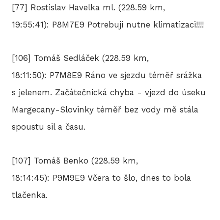
[77] Rostislav Havelka ml. (228.59 km,
19:55:41): P8M7E9 Potrebuji nutne klimatizaci!!!!
[106] Tomáš Sedláček (228.59 km,
18:11:50): P7M8E9 Ráno ve sjezdu téměř srážka
s jelenem. Začátečnická chyba - vjezd do úseku
Margecany-Slovinky téměř bez vody mě stála
spoustu sil a času.
[107] Tomáš Benko (228.59 km,
18:14:45): P9M9E9 Včera to šlo, dnes to bola
tlačenka.