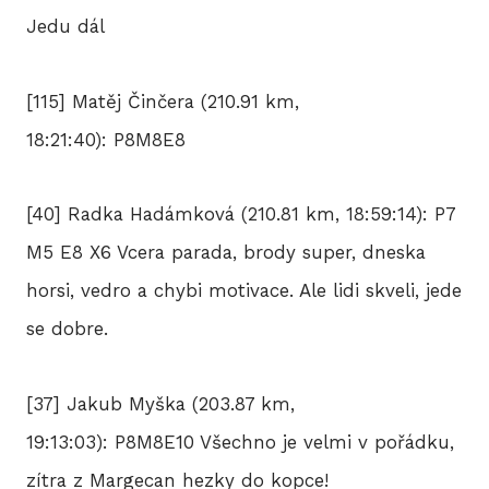
Jedu dál
[115] Matěj Činčera (210.91 km,
18:21:40): P8M8E8
[40] Radka Hadámková (210.81 km, 18:59:14): P7
M5 E8 X6 Vcera parada, brody super, dneska
horsi, vedro a chybi motivace. Ale lidi skveli, jede
se dobre.
[37] Jakub Myška (203.87 km,
19:13:03): P8M8E10 Všechno je velmi v pořádku,
zítra z Margecan hezky do kopce!