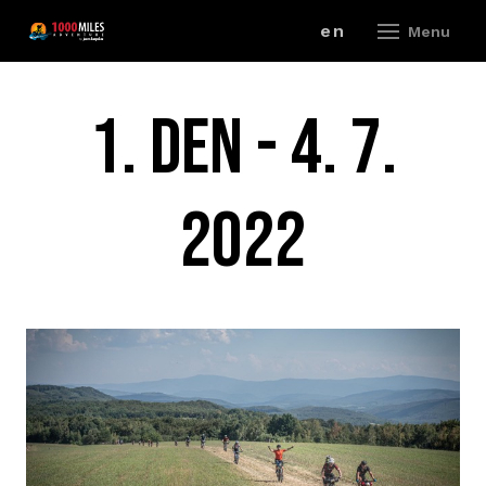
cz
en
Menu
ZÁV
1. DEN - 4. 7.
A
2022
V
ZÁ
P
R
ZÁ
P