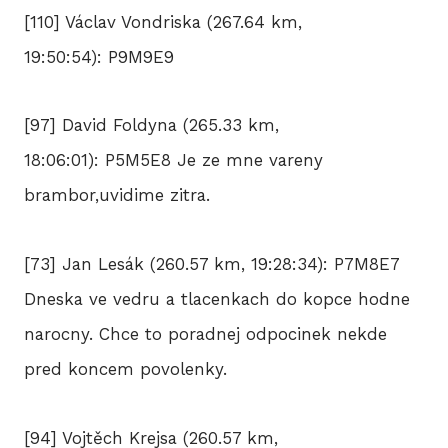
[110] Václav Vondriska (267.64 km,
19:50:54): P9M9E9
[97] David Foldyna (265.33 km,
18:06:01): P5M5E8 Je ze mne vareny
brambor,uvidime zitra.
[73] Jan Lesák (260.57 km, 19:28:34): P7M8E7
Dneska ve vedru a tlacenkach do kopce hodne
narocny. Chce to poradnej odpocinek nekde
pred koncem povolenky.
[94] Vojtěch Krejsa (260.57 km,