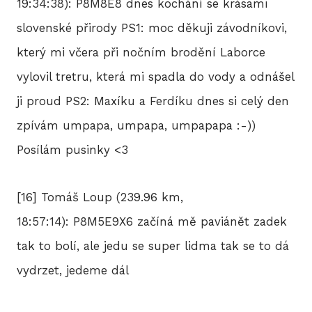
19:34:38): P8M8E8 dnes kochání se krásami
slovenské přirody PS1: moc děkuji závodníkovi,
který mi včera při nočním brodění Laborce
vylovil tretru, která mi spadla do vody a odnášel
ji proud PS2: Maxíku a Ferdíku dnes si celý den
zpívám umpapa, umpapa, umpapapa :-))
Posílám pusinky <3
[16] Tomáš Loup (239.96 km,
18:57:14): P8M5E9X6 začíná mě paviánět zadek
tak to bolí, ale jedu se super lidma tak se to dá
vydrzet, jedeme dál