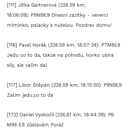
[111] Jitka Gartnerová (228.59 km,
18:06:09): P9M9E9 Dnesni zazitky - veverci
miminko, palacky s nutelou. Pozdrav domu!
[116] Pavel Horák (228.59 km, 18:07:34): P7M8E8
Jedu co to da, takze na pohodu, horko ubira
sily, ale valim dal
[117] Libor Štěpán (228.59 km, 18:15:50): P9N9E9
Zatim jedu,co to da
[172] Daniel Vyskočil (226.81 km, 19:44:39): P6
M98 E8 zůstávám Poráč