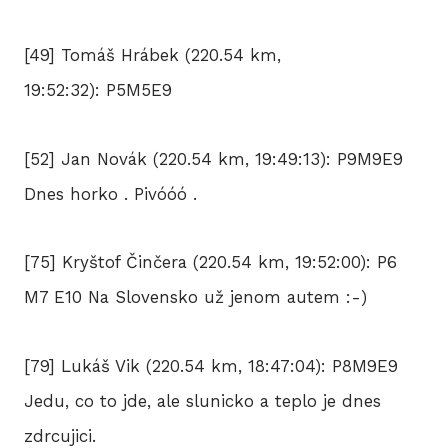
[49] Tomáš Hrábek (220.54 km,
19:52:32): P5M5E9
[52] Jan Novák (220.54 km, 19:49:13): P9M9E9
Dnes horko . Pivóóó .
[75] Kryštof Činčera (220.54 km, 19:52:00): P6
M7 E10 Na Slovensko už jenom autem :-)
[79] Lukáš Vik (220.54 km, 18:47:04): P8M9E9
Jedu, co to jde, ale slunicko a teplo je dnes
zdrcujici.