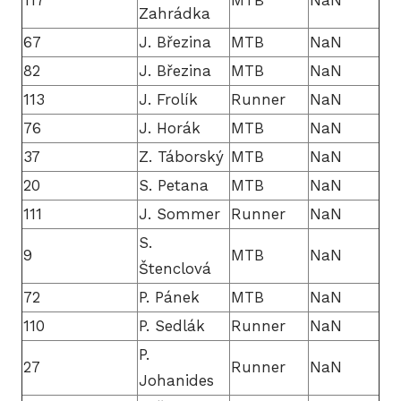
117
MTB
NaN
Zahrádka
67
J. Březina
MTB
NaN
82
J. Březina
MTB
NaN
113
J. Frolík
Runner
NaN
76
J. Horák
MTB
NaN
37
Z. Táborský
MTB
NaN
20
S. Petana
MTB
NaN
111
J. Sommer
Runner
NaN
S.
9
MTB
NaN
Štenclová
72
P. Pánek
MTB
NaN
110
P. Sedlák
Runner
NaN
P.
27
Runner
NaN
Johanides