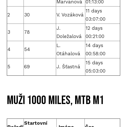
Marvanová
01:13:00
P
11 days
2
30
V. Vozáková
03:07:00
T
J.
12 days
3
78
V
Doležalová
00:21:00
L.
14 days
4
54
M
Otáhalová
00:58:00
15 days
R
5
69
J. Šťastná
05:03:00
V
TRI
Muži 1000 miles, MTB M1
A
S
Startovní
LIS