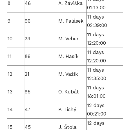
8
46
A. Záviška
01:13:00
2
11 days
9
96
M. Palásek
2
02:39:00
11 days
10
23
M. Veber
2
12:20:00
11 days
2
11
86
M. Hasík
12:20:00
2
11 days
12
21
M. Važík
12:35:00
20
11 days
13
95
O. Kubát
20
18:01:00
12 days
14
47
P. Tichý
20
00:21:00
12 days
15
45
J. Štola