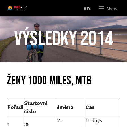
cz
en
Menu
ZÁV
VÝSLEDKY 2014
A
V
ZÁ
ŽENY 1000 miles, MTB
P
R
Startovní
Pořadí
Jméno
Čas
ZÁ
číslo
M.
11 days
P
1
36