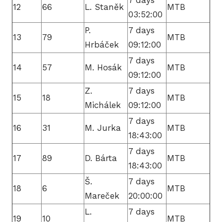
7 days
12
66
L. Staněk
MTB
03:52:00
P.
7 days
13
79
MTB
Hrbáček
09:12:00
7 days
14
57
M. Hosák
MTB
09:12:00
Z.
7 days
15
18
MTB
Michálek
09:12:00
7 days
16
31
M. Jurka
MTB
18:43:00
7 days
17
89
D. Bárta
MTB
18:43:00
Š.
7 days
18
6
MTB
Mareček
20:00:00
L.
7 days
19
10
MTB