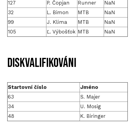
127
P. Čopjan
Runner
NaN
32
L. Bimon
MTB
NaN
99
J. Klíma
MTB
NaN
105
Ľ. Výbošťok
MTB
NaN
DISKVALIFIKOVÁNI
Startovní číslo
Jméno
63
S. Majer
34
U. Mosig
48
K. Biringer