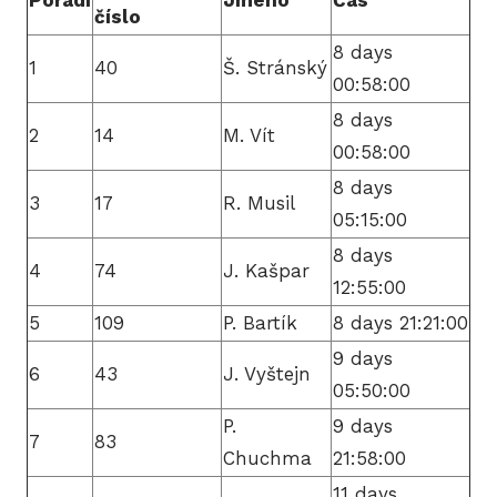
Pořadí
Jméno
Čas
číslo
8 days
1
40
Š. Stránský
HIS
00:58:00
8 days
2
14
M. Vít
00:58:00
2
8 days
3
17
R. Musil
2
05:15:00
8 days
2
4
74
J. Kašpar
12:55:00
2
5
109
P. Bartík
8 days 21:21:00
9 days
20
6
43
J. Vyštejn
05:50:00
P.
9 days
2
7
83
Chuchma
21:58:00
2
11 days