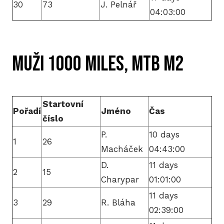
30
73
J. Pelnář
04:03:00
MUŽI 1000 miles, MTB M2
Startovní
Pořadí
Jméno
Čas
číslo
P.
10 days
1
26
Macháček
04:43:00
D.
11 days
2
15
Charypar
01:01:00
11 days
3
29
R. Bláha
02:39:00