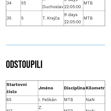
34
55
MTB
Duchoslav
22:05:00
9 days
35
5
T. Krejča
MTB
22:05:00
odstoupili
Startovní
Jméno
Disciplína
Kilometr
číslo
65
I. Pelikán
MTB
NaN
Z.