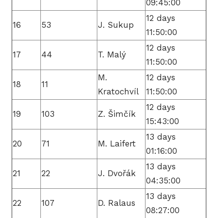
09:45:00
BLO
12 days
16
53
J. Sukup
11:50:00
12 days
DOB
17
44
T. Malý
11:50:00
M.
12 days
18
11
Kratochvíl
11:50:00
KON
12 days
19
103
Z. Šimčík
15:43:00
E-S
13 days
20
71
M. Laifert
01:16:00
13 days
21
22
J. Dvořák
04:35:00
13 days
22
107
D. Ralaus
08:27:00