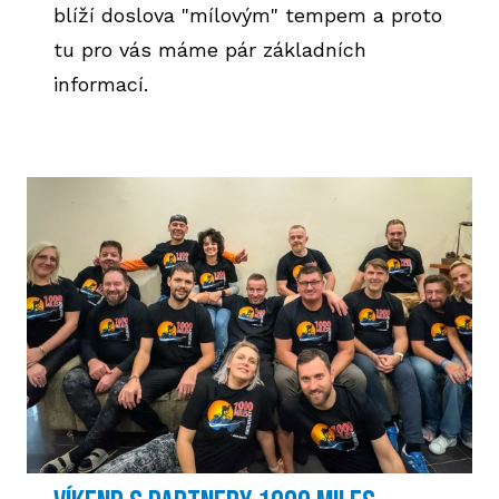
blíží doslova "mílovým" tempem a proto
tu pro vás máme pár základních
HIS
informací.
2
2
2
2
20
2
2