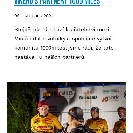
Víkend s partnery 1000 Miles
2
05. listopadu 2024
2
Stejně jako dochází k přátelství mezi
Mílaři i dobrovolníky a společně vytváří
2
komunitu 1000miles, jsme rádi, že toto
2
nastává i u našich partnerů.
2
20
20
20