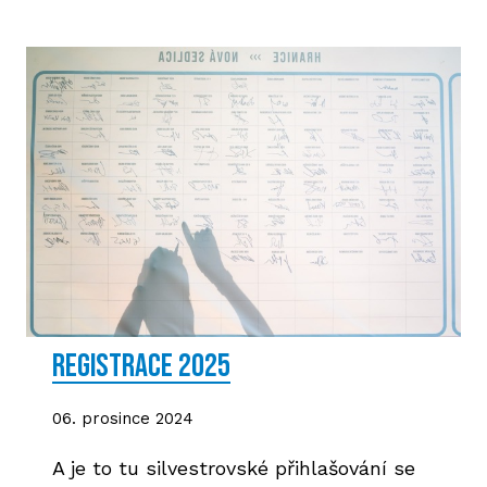
P
T
V
M
R
V
TRI
Registrace 2025
A
06. prosince 2024
S
A je to tu silvestrovské přihlašování se
LIS