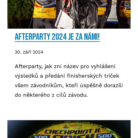
BLO
DOB
AFTERPARTY 2024 je za námi!
30. září 2024
KON
Afterparty, jak zní název pro vyhlášení
výsledků a předání finisherských triček
všem závodníkům, kteří úspěšně dorazili
E-S
do některého z cílů závodu.