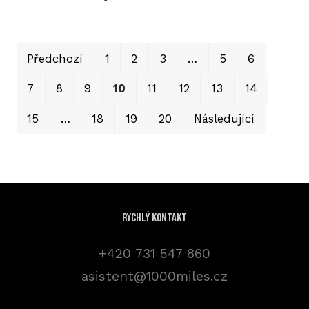
Prvn
Po
Předchozí
1
2
3
…
5
6
7
8
9
10
11
12
13
14
15
…
18
19
20
Následující
Rychlý kontakt
+420 731 547 860
asistent@1000miles.cz