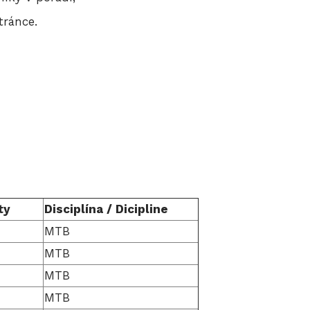
tránce.
ty
Disciplína / Dicipline
MTB
MTB
MTB
MTB