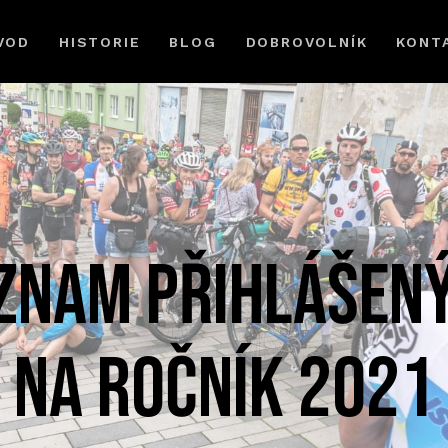
VOD
HISTORIE
BLOG
DOBROVOLNÍK
KONT
znam přihlášen
na ROČNÍK 2021