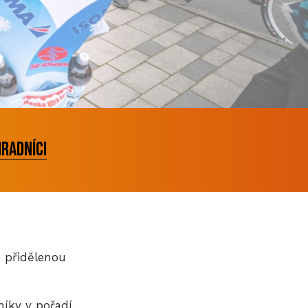
radníci
s přidělenou
íky v pořadí,