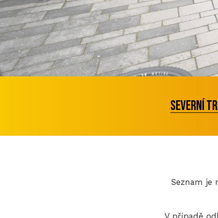
severní t
Seznam je r
V případě od