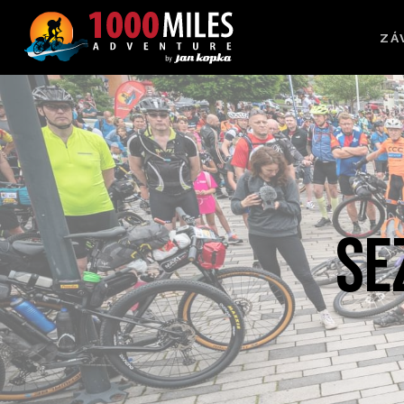
ZÁ
Se