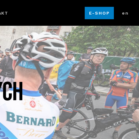
cz
AKT
E-SHOP
en
ých