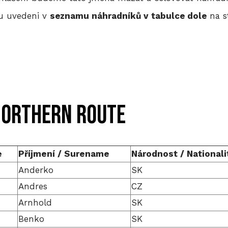
ou uvedeni v
seznamu náhradníků v tabulce dole
na s
NoRthern Route
e
Příjmení / Surename
Národnost / Nationali
Anderko
SK
Andres
CZ
Arnhold
SK
Benko
SK