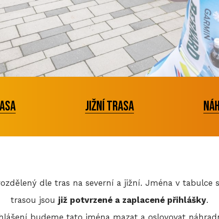
rasa
jižní trasa
náh
ozdělený dle tras na severní a jižní. Jména v tabulce 
trasou jsou
již potvrzené a zaplacené přihlášky
.
hlášení budeme tato jména mazat a oslovovat náhradn