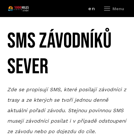
cz
en
Menu
ZÁV
SMS závodníků
A
Sever
V
ZÁ
P
Zde se propisují SMS, které posílají závodníci z
trasy a ze kterých se tvoří jednou denně
R
aktuální pořadí závodu. Stejnou povinnou SMS
ZÁ
musejí závodníci posílat i v případě odstoupení
P
ze závodu nebo po dojezdu do cíle.