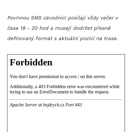
P
Povinnou SMS závodníci posílají vždy večer v
T
čase 18 - 20 hod a musejí dodržet přesně
V
definovaný formát s aktuální pozicí na trase.
M
R
V
TRI
A
S
LIS