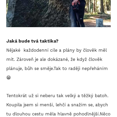
Jaká bude tvá taktika?
Nějaké každodenní cíle a plány by člověk měl
mít. Zároveň je ale dokázané, že když člověk
plánuje, bůh se směje.Tak to raději nepřeháním
😁
Tentokrát už si neberu tak velký a těžký batoh.
Koupila jsem si menší, lehčí a snažím se, abych
tu dlouhou cestu měla hlavně pohodlnější.Něco