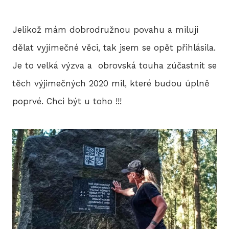
BLO
Jelikož mám dobrodružnou povahu a miluji
dělat vyjímečné věci, tak jsem se opět přihlásila.
DOB
Je to velká výzva a obrovská touha zúčastnit se
těch výjimečných 2020 mil, které budou úplně
KON
poprvé. Chci být u toho !!!
E-S