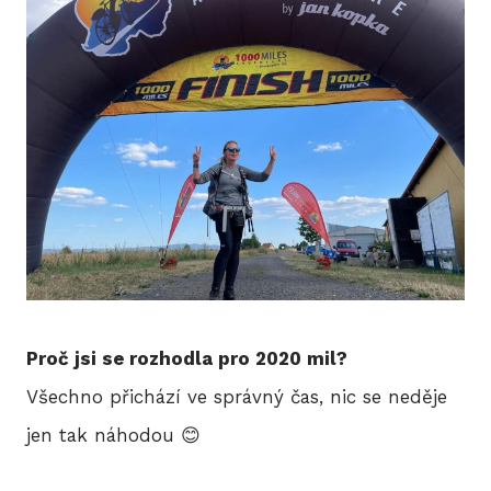
HIS
2
2
2
2
Proč jsi se rozhodla pro 2020 mil?
20
Všechno přichází ve správný čas, nic se neděje
2
jen tak náhodou 😊
2