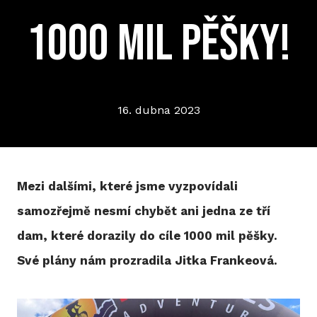
1000 mil pěšky!
P
T
V
16. dubna 2023
M
R
Mezi dalšími, které jsme vyzpovídali
V
samozřejmě nesmí chybět ani jedna ze tří
TRI
dam, které dorazily do cíle 1000 mil pěšky.
A
Své plány nám prozradila Jitka Frankeová.
S
LIS