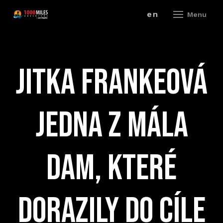
cz
en
Menu
ZÁV
Jitka Frankeová
A
V
jedna z mála
ZÁ
P
dam, které
R
ZÁ
dorazily do cíle
P