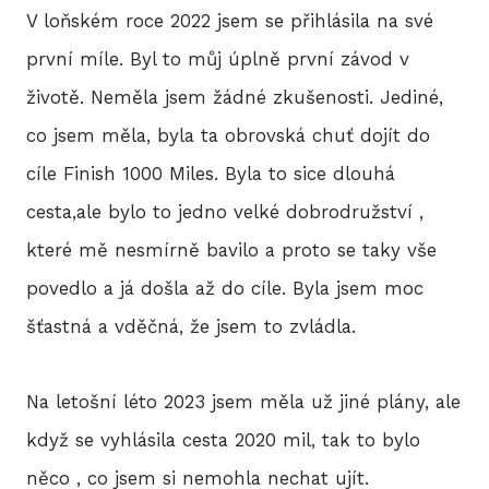
V loňském roce 2022 jsem se přihlásila na své
2
první míle. Byl to můj úplně první závod v
2
životě. Neměla jsem žádné zkušenosti. Jediné,
co jsem měla, byla ta obrovská chuť dojít do
2
cíle Finish 1000 Miles. Byla to sice dlouhá
2
cesta,ale bylo to jedno velké dobrodružství ,
které mě nesmírně bavilo a proto se taky vše
2
povedlo a já došla až do cíle. Byla jsem moc
20
šťastná a vděčná, že jsem to zvládla.
20
Na letošní léto 2023 jsem měla už jiné plány, ale
20
když se vyhlásila cesta 2020 mil, tak to bylo
něco , co jsem si nemohla nechat ujít.