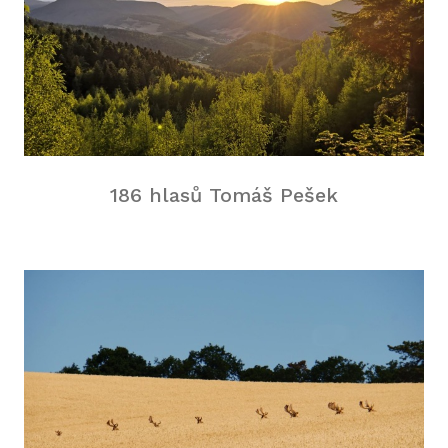
HIS
2
2
186 hlasů Tomáš Pešek
2
2
20
2
2