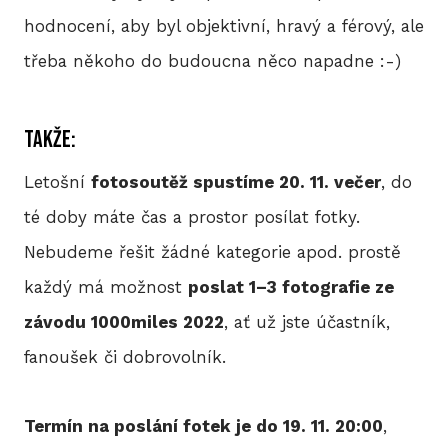
BLO
hodnocení, aby byl objektivní, hravý a férový, ale
třeba někoho do budoucna něco napadne :-)
DOB
Takže:
Letošní
fotosoutěž spustíme 20. 11. večer
, do
KON
té doby máte čas a prostor posílat fotky.
Nebudeme řešit žádné kategorie apod. prostě
E-S
každý má možnost
poslat 1–3 fotografie ze
závodu 1000miles 2022
, ať už jste účastník,
fanoušek či dobrovolník.
Termín na poslání fotek je do 19. 11. 20:00
,