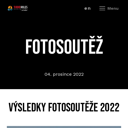
cz
en
Menu
ZÁV
Fotosoutěž
A
V
ZÁ
04. prosince 2022
P
R
Výsledky fotosoutěže 2022
ZÁ
P