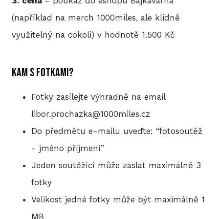
3. cena
– poukaz do eshopu Bajkavárna
(například na merch 1000miles, ale klidně
využitelný na cokoli) v hodnotě 1.500 Kč
Kam s fotkami?
Fotky zasílejte výhradně na email
libor.prochazka@1000miles.cz
Do předmětu e-mailu uveďte: “fotosoutěž
- jméno příjmení”
Jeden soutěžící může zaslat maximálně 3
fotky
Velikost jedné fotky může být maximálně 1
MB