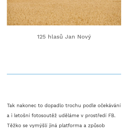
2
2
125 hlasů Jan Nový
2
2
2
20
20
Tak nakonec to dopadlo trochu podle očekávání
20
a i letošní fotosoutěž uděláme v prostředí FB.
Těžko se vymýšlí jiná platforma a způsob