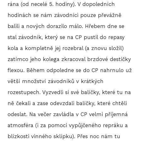
rána (od necelé 5. hodiny). V dopoledních
hodinách se nám závodníci pouze převážně
balili a nových dorazilo málo. Hřebem dne se
stal závodník, který se na CP pustil do repasy
kola a kompletně jej rozebral (a znovu složil)
zatímco jeho kolega zkracoval brzdové destičky
flexou. Během odpoledne se do CP nahrnulo už
větší množství závodníků v krátkých
rozestupech. Vyzvedli si své balíčky, které tu na
ně čekali a zase odevzdali balíčky, které chtěli
odeslat. Na večer zavládla v CP velmi příjemná
atmosféra (i za pomoci vypůjčeného repráku a
blízkosti vinného sklípku). Přes noc nám tu