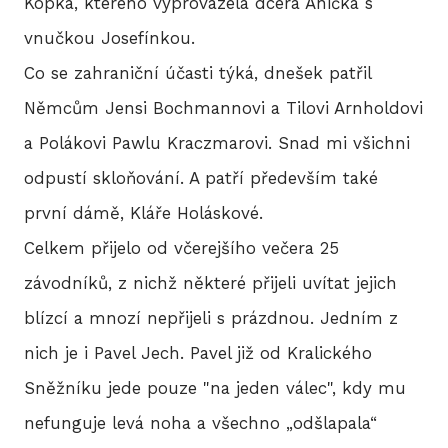
Kopka, kterého vyprovázela dcera Anička s
vnučkou Josefínkou.
Co se zahraniční účasti týká, dnešek patřil
Němcům Jensi Bochmannovi a Tilovi Arnholdovi
a Polákovi Pawlu Kraczmarovi. Snad mi všichni
odpustí skloňování. A patří především také
první dámě, Kláře Holáskové.
Celkem přijelo od včerejšího večera 25
závodníků, z nichž některé přijeli uvítat jejich
blízcí a mnozí nepřijeli s prázdnou. Jedním z
nich je i Pavel Jech. Pavel již od Kralického
Sněžníku jede pouze "na jeden válec", kdy mu
nefunguje levá noha a všechno „odšlapala“