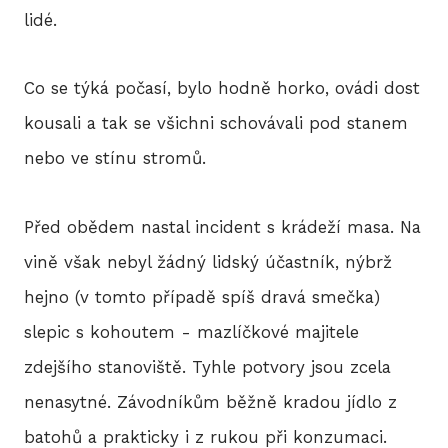
lidé.
Co se týká počasí, bylo hodně horko, ovádi dost
kousali a tak se všichni schovávali pod stanem
nebo ve stínu stromů.
Před obědem nastal incident s krádeží masa. Na
vině však nebyl žádný lidský účastník, nýbrž
hejno (v tomto případě spíš dravá smečka)
slepic s kohoutem - mazlíčkové majitele
zdejšího stanoviště. Tyhle potvory jsou zcela
nenasytné. Závodníkům běžně kradou jídlo z
batohů a prakticky i z rukou při konzumaci.