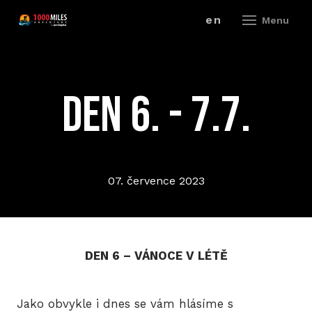
cz
en
Menu
ZÁV
DEN 6. - 7.7.
A
V
ZÁ
07. července 2023
P
R
DEN 6 – VÁNOCE V LÉTĚ
ZÁ
P
Jako obvykle i dnes se vám hlásíme s