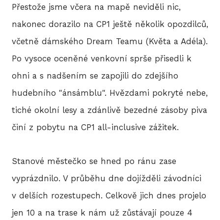
Přestože jsme včera na mapě neviděli nic,
nakonec dorazilo na CP1 ještě několik opozdilců,
včetně dámského Dream Teamu (Květa a Adéla).
Po vysoce oceněné venkovní sprše přisedli k
ohni a s nadšením se zapojili do zdejšího
hudebního "ánsámblu". Hvězdami pokryté nebe,
tiché okolní lesy a zdánlivě bezedné zásoby piva
činí z pobytu na CP1 all-inclusive zážitek.
Stanové městečko se hned po ránu zase
vyprázdnilo. V průběhu dne dojížděli závodníci
v delších rozestupech. Celkově jich dnes projelo
jen 10 a na trase k nám už zůstávají pouze 4