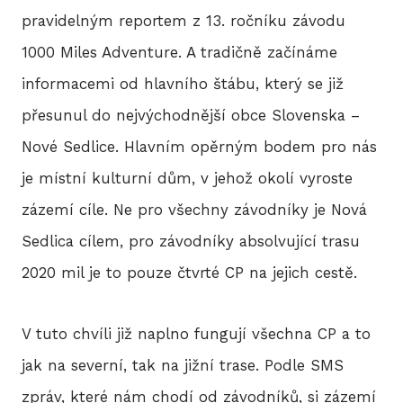
pravidelným reportem z 13. ročníku závodu
P
1000 Miles Adventure. A tradičně začínáme
T
informacemi od hlavního štábu, který se již
V
přesunul do nejvýchodnější obce Slovenska –
Nové Sedlice. Hlavním opěrným bodem pro nás
M
je místní kulturní dům, v jehož okolí vyroste
R
zázemí cíle. Ne pro všechny závodníky je Nová
Sedlica cílem, pro závodníky absolvující trasu
V
2020 mil je to pouze čtvrté CP na jejich cestě.
TRI
A
V tuto chvíli již naplno fungují všechna CP a to
S
jak na severní, tak na jižní trase. Podle SMS
LIS
zpráv, které nám chodí od závodníků, si zázemí