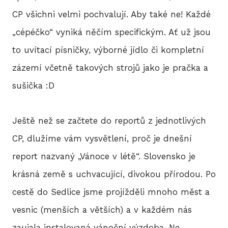
CP všichni velmi pochvalují. Aby také ne! Každé
„cépéčko“ vyniká něčím specifickým. Ať už jsou
HIS
to uvítací písničky, výborné jídlo či kompletní
zázemí včetně takových strojů jako je pračka a
2
sušička :D
2
Ještě než se začtete do reportů z jednotlivých
2
CP, dlužíme vám vysvětlení, proč je dnešní
2
report nazvaný „Vánoce v létě“. Slovensko je
20
krásná země s uchvacující, divokou přírodou. Po
cestě do Sedlice jsme projížděli mnoho měst a
2
vesnic (menších a větších) a v každém nás
2
zaujala instalovaná vánoční výzdoba. Ne