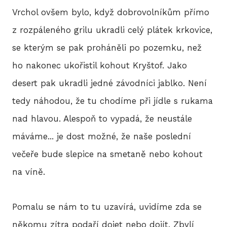
Vrchol ovšem bylo, když dobrovolníkům přímo
z rozpáleného grilu ukradli celý plátek krkovice,
se kterým se pak proháněli po pozemku, než
ho nakonec ukořistil kohout Kryštof. Jako
desert pak ukradli jedné závodníci jablko. Není
tedy náhodou, že tu chodíme při jídle s rukama
nad hlavou. Alespoň to vypadá, že neustále
máváme... je dost možné, že naše poslední
večeře bude slepice na smetaně nebo kohout
na víně.
Pomalu se nám to tu uzavírá, uvidíme zda se
někomu zítra podaří dojet nebo dojít. Zbylí