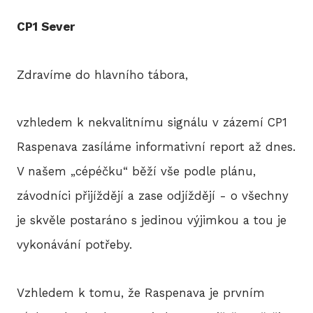
BLO
CP1 Sever
DOB
Zdravíme do hlavního tábora,
vzhledem k nekvalitnímu signálu v zázemí CP1
KON
Raspenava zasíláme informativní report až dnes.
V našem „cépéčku“ běží vše podle plánu,
E-S
závodníci přijíždějí a zase odjíždějí - o všechny
je skvěle postaráno s jedinou výjimkou a tou je
vykonávání potřeby.
Vzhledem k tomu, že Raspenava je prvním