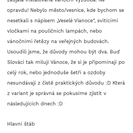
opravdu! Nebylo město/vesnice, kde bychom se
2
nesetkali s nápisem „Veselé Vianoce“, svítícími
2
vločkami na pouličních lampách, nebo
2
vánočními řetězy na veřejných budovách.
Usoudili jsme, že důvody mohou být dva. Buď
2
Slováci tak milují Vánoce, že si je připomínají po
2
celý rok, nebo jednoduše šetří a ozdoby
nesundávají z čistě praktických důvodu :D Která
20
z variant je správná se pokusíme zjistit v
20
následujících dnech :D
20
Hlavní štáb