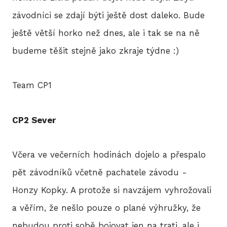
závodníci se zdají býti ještě dost daleko. Bude
ještě větší horko než dnes, ale i tak se na ně
budeme těšit stejně jako zkraje týdne :)
Team CP1
CP2 Sever
Včera ve večerních hodinách dojelo a přespalo
pět závodníků včetně pachatele závodu -
Honzy Kopky. A protože si navzájem vyhrožovali
a věřím, že nešlo pouze o plané výhružky, že
nebudou proti sobě bojovat jen na trati, ale i