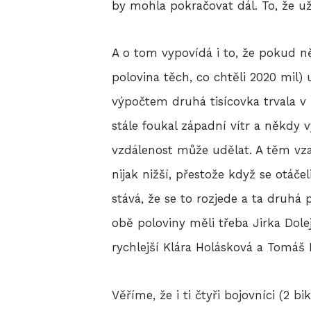
by mohla pokračovat dál. To, že už 
A o tom vypovídá i to, že pokud něk
polovina těch, co chtěli 2020 mil
výpočtem druhá tisícovka trvala v
stále foukal západní vítr a někdy 
vzdálenost může udělat. A těm vza
nijak nižší, přestože když se otá
stává, že se to rozjede a ta druhá 
obě poloviny měli třeba Jirka Dol
rychlejší Klára Holásková a Tomáš
Věříme, že i ti čtyři bojovníci (2 