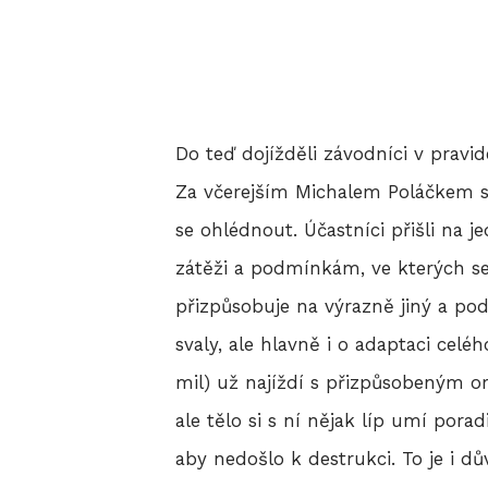
Do teď dojížděli závodníci v pravi
Za včerejším Michalem Poláčkem s
se ohlédnout. Účastníci přišli na je
zátěži a podmínkám, ve kterých se 
přizpůsobuje na výrazně jiný a pod
svaly, ale hlavně i o adaptaci celé
mil) už najíždí s přizpůsobeným or
ale tělo si s ní nějak líp umí pora
aby nedošlo k destrukci. To je i dů