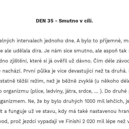
DEN 35 - Smutno v cíli.
delných intervalech jednoho dne. A bylo to příjemné, 
e ale udělala díra. Je nám sice smutno, ale aspoň ta
dno zjištění, které si já ověřil už dávno. Čím déle závo
nachází. První půlka je více devastující než ta druhá
statně těžší režim, než je běžně zvyklé (u někoho déle
ho organizmu (plíce, ledviny, játra, srdce, … ). Do dru
ganizmem. Ne, že by bylo druhých 1000 mil lehčích, jso
dit a funguje už ve stavu, kdy má také nastavenou hrani
vod, proč jezdci vypadají ve Finishi 2 020 mil lépe než