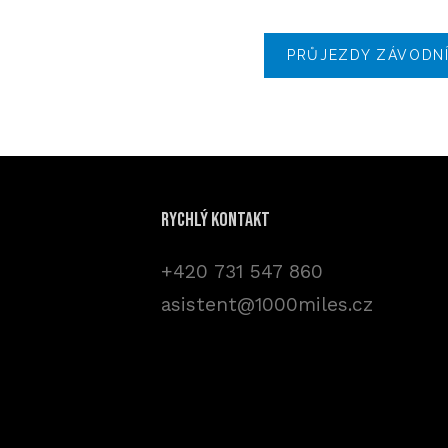
PRŮJEZDY ZÁVODN
Rychlý kontakt
+420 731 547 860
asistent@1000miles.cz