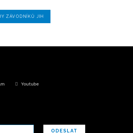
DY ZÁVODNÍKŮ JIH
am
Youtube
ODESLAT