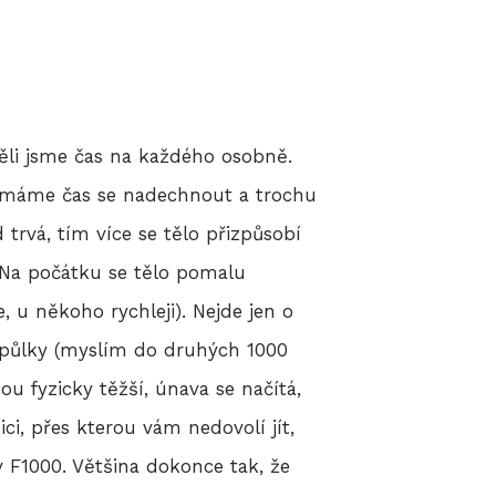
měli jsme čas na každého osobně.
k máme čas se nadechnout a trochu
d trvá, tím více se tělo přizpůsobí
. Na počátku se tělo pomalu
, u někoho rychleji). Nejde jen o
hé půlky (myslím do druhých 1000
u fyzicky těžší, únava se načítá,
ci, přes kterou vám nedovolí jít,
 v F1000. Většina dokonce tak, že