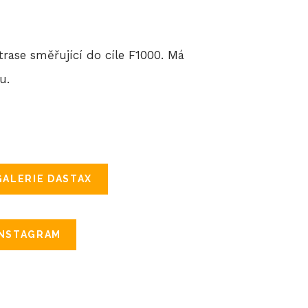
ase směřující do cíle F1000. Má
u.
ALERIE DASTAX
INSTAGRAM