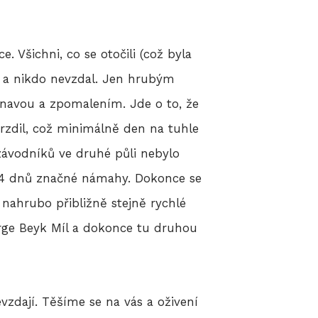
. Všichni, co se otočili (což byla
ů a nikdo nevzdal. Jen hrubým
 únavou a zpomalením. Jde o to, že
brzdil, což minimálně den na tuhle
závodníků ve druhé půli nebylo
7-14 dnů značné námahy. Dokonce se
ě nahrubo přibližně stejně rychlé
erge Beyk Míl a dokonce tu druhou
evzdají. Těšíme se na vás a oživení