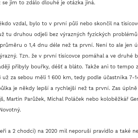
se jim to zdálo dlouhé je otázka jiná.
do vzdal, bylo to v první půli nebo skončil na tisícovce
) už tu druhou odjeli bez výrazných fyzických problém
 průměru o 1,4 dnu déle než ta první. Není to ale jen
výrazný. Tzn. že v první tisícovce pomáhal a ve druhé 
ději přibyly bouřky, déšť a bláto. Takže ani to tempo 
čeli už za sebou měli 1 600 km, tedy podle účastníka 
půlka je někdy lepší a rychlejší než ta první. Zas úpln
ejš, Martin Parůžek, Michal Poláček nebo koloběžkář G
 Novotný.
bikeři a 2 chodci) na 2020 mil neporuší pravidlo a také n