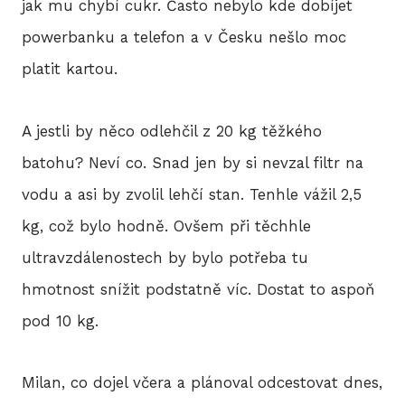
jak mu chybí cukr. Často nebylo kde dobíjet
powerbanku a telefon a v Česku nešlo moc
platit kartou.
A jestli by něco odlehčil z 20 kg těžkého
batohu? Neví co. Snad jen by si nevzal filtr na
vodu a asi by zvolil lehčí stan. Tenhle vážil 2,5
kg, což bylo hodně. Ovšem při těchhle
ultravzdálenostech by bylo potřeba tu
hmotnost snížit podstatně víc. Dostat to aspoň
pod 10 kg.
Milan, co dojel včera a plánoval odcestovat dnes,