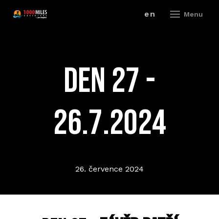
cz
en
Menu
ZÁV
DEN 27 -
A
V
26.7.2024
ZÁ
P
26. července 2024
R
ZÁ
P