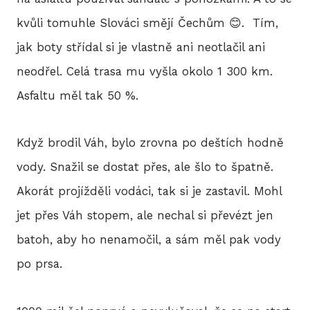
kvůli tomuhle Slováci smějí Čechům 😊. Tím,
2
jak boty střídal si je vlastně ani neotlačil ani
2
neodřel. Celá trasa mu vyšla okolo 1 300 km.
2
Asfaltu měl tak 50 %.
2
Když brodil Váh, bylo zrovna po deštích hodně
2
vody. Snažil se dostat přes, ale šlo to špatně.
Akorát projížděli vodáci, tak si je zastavil. Mohl
20
jet přes Váh stopem, ale nechal si převézt jen
20
batoh, aby ho nenamočil, a sám měl pak vody
20
po prsa.