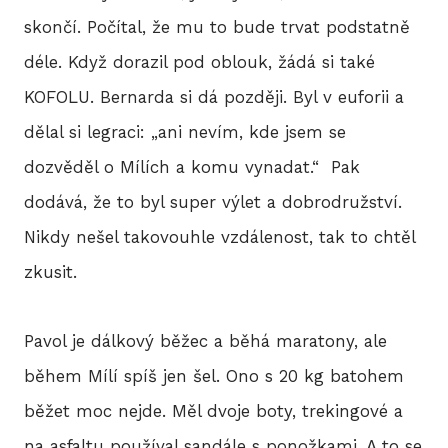
skončí. Počítal, že mu to bude trvat podstatně
déle. Když dorazil pod oblouk, žádá si také
HIS
KOFOLU. Bernarda si dá později. Byl v euforii a
dělal si legraci: „ani nevím, kde jsem se
2
dozvěděl o Mílích a komu vynadat.“ Pak
2
dodává, že to byl super výlet a dobrodružství.
Nikdy nešel takovouhle vzdálenost, tak to chtěl
2
zkusit.
2
20
Pavol je dálkový běžec a běhá maratony, ale
během Mílí spíš jen šel. Ono s 20 kg batohem
2
běžet moc nejde. Měl dvoje boty, trekingové a
2
na asfaltu používal sandále s ponožkami. A to se