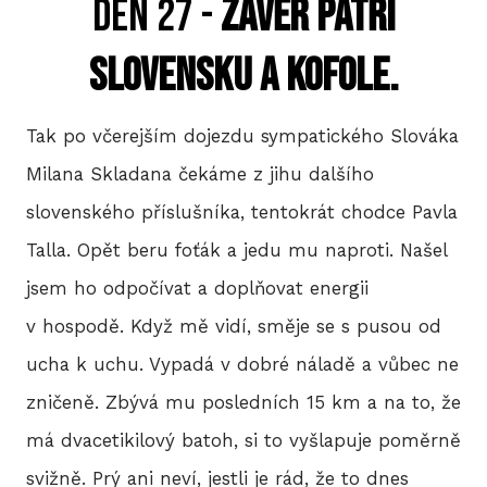
DEN 27 -
Závěr patří
P
Slovensku a kofole.
T
Tak po včerejším dojezdu sympatického Slováka
V
Milana Skladana čekáme z jihu dalšího
M
slovenského příslušníka, tentokrát chodce Pavla
R
Talla. Opět beru foťák a jedu mu naproti. Našel
jsem ho odpočívat a doplňovat energii
V
v hospodě. Když mě vidí, směje se s pusou od
TRI
ucha k uchu. Vypadá v dobré náladě a vůbec ne
A
zničeně. Zbývá mu posledních 15 km a na to, že
má dvacetikilový batoh, si to vyšlapuje poměrně
S
LIS
svižně. Prý ani neví, jestli je rád, že to dnes