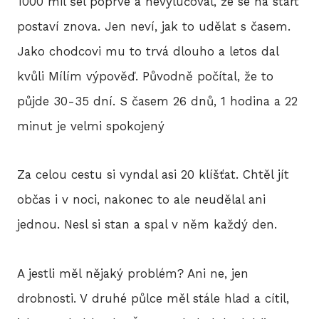
1000 mil šel poprvé a nevylučoval, že se na start
BLO
postaví znova. Jen neví, jak to udělat s časem.
Jako chodcovi mu to trvá dlouho a letos dal
DOB
kvůli Mílím výpověď. Původně počítal, že to
půjde 30-35 dní. S časem 26 dnů, 1 hodina a 22
minut je velmi spokojený
KON
Za celou cestu si vyndal asi 20 klíšťat. Chtěl jít
E-S
občas i v noci, nakonec to ale neudělal ani
jednou. Nesl si stan a spal v něm každý den.
A jestli měl nějaký problém? Ani ne, jen
drobnosti. V druhé půlce měl stále hlad a cítil,