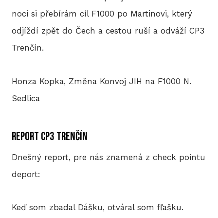
noci si přebírám cíl F1000 po Martinovi, který
odjíždí zpět do Čech a cestou ruší a odváží CP3
HIS
Trenčín.
2
Honza Kopka, Změna Konvoj JIH na F1000 N.
2
Sedlica
2
report CP3 Trenčín
2
Dnešný report, pre nás znamená z check pointu
20
deport:
2
Keď som zbadal Dášku, otváral som fľašku.
2