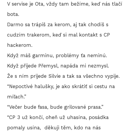
V servise je Ota, vždy tam bežíme, keď nás tlačí
2
bota.
Darmo sa trápiš za kerom, aj tak chodíš s
2
cudzím trakerom, keď si mal kontakt s CP
2
hackerom.
2
Když máš garminu, problémy ťa neminú.
Když přijede Přemysl, napáda mi nezmysl.
2
Že s ním prijede Silvie a tak sa všechno vypije.
20
“Nepoctivé halušky, je ako skrátiť si cestu na
míľach.”
20
“Večer bude fasa, bude grilované prasa.”
20
“CP 3 už končí, oheň už uhasína, posádka
pomaly usína, děkuji těm, kdo na nás