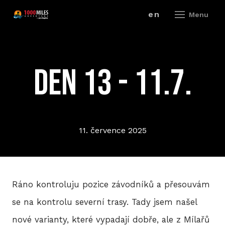
cz
en
Menu
ZÁV
DEN 13 - 11.7.
A
V
ZÁ
11. července 2025
P
R
Ráno kontroluju pozice závodníků a přesouvám
ZÁ
se na kontrolu severní trasy. Tady jsem našel
P
nové varianty, které vypadají dobře, ale z Mílařů