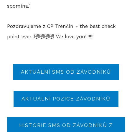
BLO
spomína.”
Pozdravujeme z CP Trenčín - the best check
DOB
point ever. 🤣🤣🤣🤣 We love you!!!!!!!
KON
AKTUÁLNÍ SMS OD ZÁVODNÍKŮ
E-S
AKTUÁLNÍ POZICE ZÁVODNÍKŮ
HISTORIE SMS OD ZÁVODNÍKŮ Z