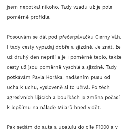
jsem nepotkal nikoho. Tady vzadu už je pole
P
poměrně prořídlé.
T
V
Posouvám se dál pod přečerpávačku Cierny Váh.
I tady cesty vypadaj dobře a sjízdně. Je znát, že
M
už druhý den neprší a je i poměrně teplo, takže
R
cesty už jsou poměrně vyschlé a sjízdné. Tady
potkávám Pavla Horáka, nadšením pusu od
V
ucha k uchu, vysloveně si to užívá. Po těch
TRI
agresivních lijácích a bouřkách je změna počasí
A
k lepšímu na náladě Mílařů hned vidět.
S
LIS
Pak sedám do auta a upaluju do cíle F1000 a v