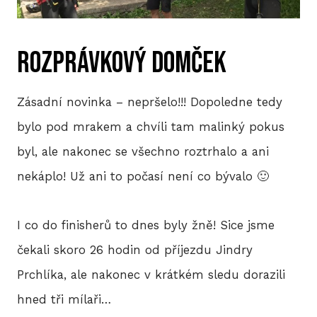
P
Rozprávkový domček
T
V
Zásadní novinka – nepršelo!!! Dopoledne tedy
M
bylo pod mrakem a chvíli tam malinký pokus
byl, ale nakonec se všechno roztrhalo a ani
R
nekáplo! Už ani to počasí není co bývalo 🙂
V
TRI
I co do finisherů to dnes byly žně! Sice jsme
čekali skoro 26 hodin od příjezdu Jindry
A
Prchlíka, ale nakonec v krátkém sledu dorazili
S
hned tři mílaři…
LIS