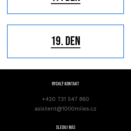
19. DEN
Rychlý kontakt
+420 731 547 860
asistent@1000miles.cz
sleduj nás