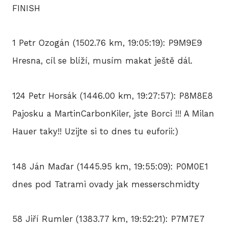
FINISH
1 Petr Ozogán (1502.76 km, 19:05:19): P9M9E9
Hresna, cíl se blíží, musím makat ještě dál.
124 Petr Horsák (1446.00 km, 19:27:57): P8M8E8
Pajosku a MartinCarbonKiler, jste Borci !!! A Milan
Hauer taky!! Uzijte si to dnes tu euforii:)
148 Ján Maďar (1445.95 km, 19:55:09): P0M0E1
dnes pod Tatrami ovady jak messerschmidty
58 Jiří Rumler (1383.77 km, 19:52:21): P7M7E7