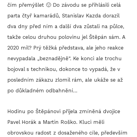
čím přemýšlet 🙂 Do závodu se přihlásili celá
2
parta čtyř kamarádů, Stanislav Kazda dorazil
2
dva dny před ním a další dva zůstali na půlce,
takže celou druhou polovinu jel Štěpán sám. A
2
2020 mil? Prý těžká představa, ale jeho reakce
2
nevypadala „beznadějně“. Ke konci ale trochu
bojoval s technikou, dokonce to vypadá, že v
2
posledním zákazu zlomil rám, ale ukáže se až
20
po důkladném odbahnění…
20
Hodinu po Štěpánovi přijela zmíněná dvojice
20
Pavel Horák a Martin Roško. Kluci měli
obrovskou radost z dosaženého cíle, především