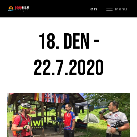
cz
en
Menu
ZÁV
18. DEN -
A
22.7.2020
V
ZÁ
P
R
ZÁ
P