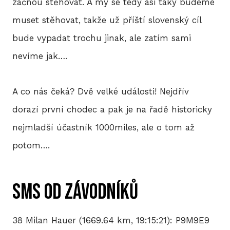
začnou stěhovat. A my se tedy asi taky budeme
muset stěhovat, takže už příští slovenský cíl
bude vypadat trochu jinak, ale zatím sami
nevíme jak….
A co nás čeká? Dvě velké události! Nejdřív
dorazí první chodec a pak je na řadě historicky
nejmladší účastník 1000miles, ale o tom až
potom….
SMS od závodníků
38 Milan Hauer (1669.64 km, 19:15:21): P9M9E9