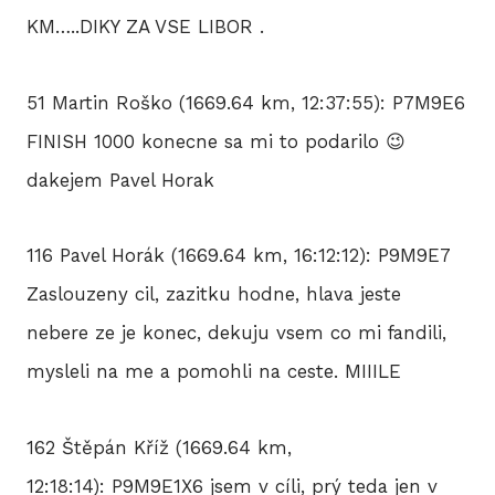
KM…..DIKY ZA VSE LIBOR .
51 Martin Roško (1669.64 km, 12:37:55): P7M9E6
FINISH 1000 konecne sa mi to podarilo 😉
dakejem Pavel Horak
116 Pavel Horák (1669.64 km, 16:12:12): P9M9E7
Zaslouzeny cil, zazitku hodne, hlava jeste
nebere ze je konec, dekuju vsem co mi fandili,
mysleli na me a pomohli na ceste. MIIILE
162 Štěpán Kříž (1669.64 km,
12:18:14): P9M9E1X6 jsem v cíli, prý teda jen v