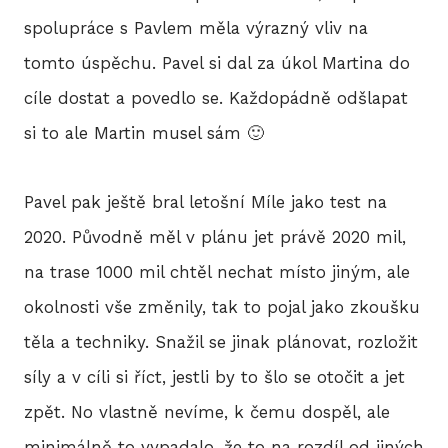
spolupráce s Pavlem měla výrazný vliv na
tomto úspěchu. Pavel si dal za úkol Martina do
cíle dostat a povedlo se. Každopádně odšlapat
si to ale Martin musel sám 🙂
Pavel pak ještě bral letošní Míle jako test na
2020. Původně měl v plánu jet právě 2020 mil,
na trase 1000 mil chtěl nechat místo jiným, ale
okolnosti vše změnily, tak to pojal jako zkoušku
těla a techniky. Snažil se jinak plánovat, rozložit
síly a v cíli si říct, jestli by to šlo se otočit a jet
zpět. No vlastně nevíme, k čemu dospěl, ale
minimálně to vypadalo, že to na rozdíl od jiných