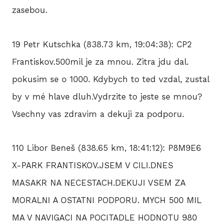
zasebou.
19 Petr Kutschka (838.73 km, 19:04:38): CP2
Frantiskov.500mil je za mnou. Zitra jdu dal.
pokusim se o 1000. Kdybych to ted vzdal, zustal
by v mé hlave dluh.Vydrzite to jeste se mnou?
Vsechny vas zdravim a dekuji za podporu.
110 Libor Beneš (838.65 km, 18:41:12): P8M9E6
X-PARK FRANTISKOV.JSEM V CILI.DNES
MASAKR NA NECESTACH.DEKUJI VSEM ZA
MORALNI A OSTATNI PODPORU. MYCH 500 MIL
MA V NAVIGACI NA POCITADLE HODNOTU 980