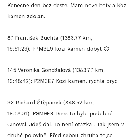
Konecne den bez deste. Mam nove boty a Kozi
kamen zdolan.
87 František Buchta (1383.77 km,
19:51:23): P7M9E9 kozí kamen dobyt 🙂
145 Veronika Gondžalová (1383.77 km,
19:48:42): P2M3E7 Kozi kamen, rychle pryc
93 Richard Štěpánek (846.52 km,
19:58:31): P9M9E9 Dnes to bylo podobné
Cínovci. Jdeš dál. To není otázka . Tak jsem v
druhé polovině. Před sebou zhruba to,co