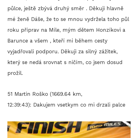
půlce, ještě zbývá druhý směr . Děkuji hlavně
mé ženě Dáše, že to se mnou vydržela toho půl
roku příprav na Míle, mým dětem Honzíkovi a
Barunce a všem , kteří mi během cesty
vyjadřovali podporu. Děkuji za silný zážitek,
který se nedá srovnat s ničím, co jsem dosud
prožil.
51 Martin Roško (1669.64 km,
12:39:43): Dakujem vsetkym co mi drzali palce