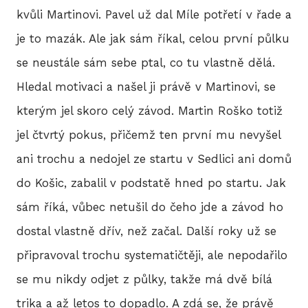
BLO
kvůli Martinovi. Pavel už dal Míle potřetí v řade a
je to mazák. Ale jak sám říkal, celou první půlku
se neustále sám sebe ptal, co tu vlastně dělá.
DOB
Hledal motivaci a našel ji právě v Martinovi, se
kterým jel skoro celý závod. Martin Roško totiž
KON
jel čtvrtý pokus, přičemž ten první mu nevyšel
ani trochu a nedojel ze startu v Sedlici ani domů
do Košic, zabalil v podstatě hned po startu. Jak
E-S
sám říká, vůbec netušil do čeho jde a závod ho
dostal vlastně dřív, než začal. Další roky už se
připravoval trochu systematičtěji, ale nepodařilo
se mu nikdy odjet z půlky, takže má dvě bílá
trika a až letos to dopadlo. A zdá se, že právě