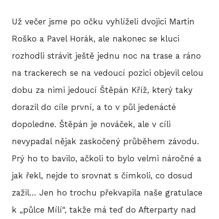
Už večer jsme po očku vyhlíželi dvojici Martin
HIS
Roško a Pavel Horák, ale nakonec se kluci
rozhodli strávit ještě jednu noc na trase a ráno
2
na trackerech se na vedoucí pozici objevil celou
dobu za nimi jedoucí Štěpán Kříž, který taky
2
dorazil do cíle první, a to v půl jedenácté
2
dopoledne. Štěpán je nováček, ale v cíli
2
nevypadal nějak zaskočený průběhem závodu.
Prý ho to bavilo, ačkoli to bylo velmi náročné a
20
jak řekl, nejde to srovnat s čímkoli, co dosud
2
zažil… Jen ho trochu překvapila naše gratulace
k „půlce Mílí“, takže má teď do Afterparty nad
2