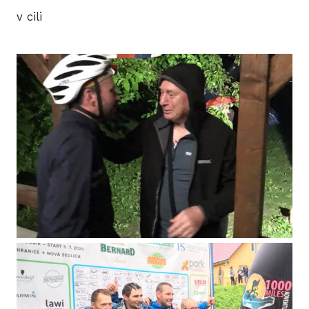
v cili