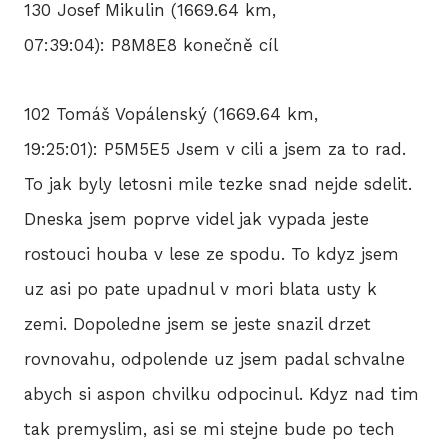
130 Josef Mikulin (1669.64 km,
07:39:04): P8M8E8 konečně cíl
102 Tomáš Vopálenský (1669.64 km,
19:25:01): P5M5E5 Jsem v cili a jsem za to rad.
To jak byly letosni mile tezke snad nejde sdelit.
Dneska jsem poprve videl jak vypada jeste
rostouci houba v lese ze spodu. To kdyz jsem
uz asi po pate upadnul v mori blata usty k
zemi. Dopoledne jsem se jeste snazil drzet
rovnovahu, odpolende uz jsem padal schvalne
abych si aspon chvilku odpocinul. Kdyz nad tim
tak premyslim, asi se mi stejne bude po tech