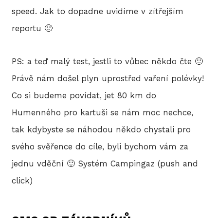
speed. Jak to dopadne uvidíme v zítřejším
reportu 🙂
PS: a teď malý test, jestli to vůbec někdo čte 🙂
Právě nám došel plyn uprostřed vaření polévky!
Co si budeme povídat, jet 80 km do
Humenného pro kartuši se nám moc nechce,
tak kdybyste se náhodou někdo chystali pro
svého svěřence do cíle, byli bychom vám za
jednu vděční 🙂 Systém Campingaz (push and
click)