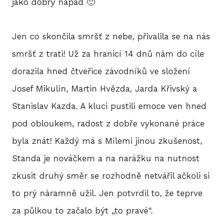
jako dobrý nápad 🙂
Jen co skončila smršť z nebe, přivalila se na nás
smršť z trati! Už za hranicí 14 dnů nám do cíle
dorazila hned čtveřice závodníků ve složení
Josef Mikulín, Martin Hvězda, Jarda Křivský a
Stanislav Kazda. A kluci pustili emoce ven hned
pod obloukem, radost z dobře vykonané práce
byla znát! Každý má s Mílemi jinou zkušenost,
Standa je nováčkem a na narážku na nutnost
zkusit druhý směr se rozhodně netvářil ačkoli si
to prý náramně užil. Jen potvrdil to, že teprve
za půlkou to začalo být „to pravé“.