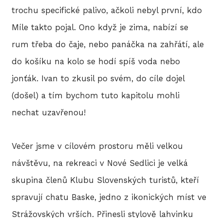
BLO
trochu specifické palivo, ačkoli nebyl první, kdo
Míle takto pojal. Ono když je zima, nabízí se
rum třeba do čaje, nebo panáčka na zahřátí, ale
DOB
do košíku na kolo se hodí spíš voda nebo
jonťák. Ivan to zkusil po svém, do cíle dojel
KON
(došel) a tím bychom tuto kapitolu mohli
nechat uzavřenou!
E-S
Večer jsme v cílovém prostoru měli velkou
návštěvu, na rekreaci v Nové Sedlici je velká
skupina členů Klubu Slovenských turistů, kteří
spravují chatu Baske, jedno z ikonických míst ve
Strážovských vrších. Přinesli stylově lahvinku