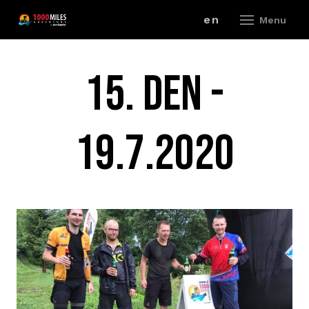
cz
en
Menu
ZÁV
15. DEN -
A
19.7.2020
V
ZÁ
P
R
ZÁ
P