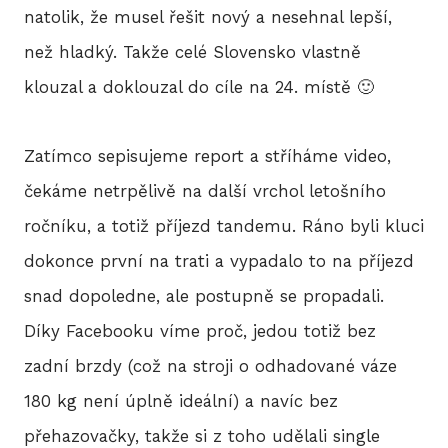
natolik, že musel řešit nový a nesehnal lepší,
než hladký. Takže celé Slovensko vlastně
klouzal a doklouzal do cíle na 24. místě 🙂
Zatímco sepisujeme report a stříháme video,
čekáme netrpělivě na další vrchol letošního
ročníku, a totiž příjezd tandemu. Ráno byli kluci
dokonce první na trati a vypadalo to na příjezd
snad dopoledne, ale postupně se propadali.
Díky Facebooku víme proč, jedou totiž bez
zadní brzdy (což na stroji o odhadované váze
180 kg není úplně ideální) a navíc bez
přehazovačky, takže si z toho udělali single