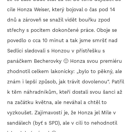
cíle Honza Weiser, který bojoval o čas pod 14
dnů a zároveň se snažil vidět bouřku zpod
střechy s pocitem dokončené práce. Oboje se
povedlo o cca 10 minut a tak jsme smršť nad
Sedlicí sledovali s Honzou v přístřešku s
panáčkem Becherovky 🙂 Honza svou premiéru
zhodnotil celkem lakonicky: „bylo to pěkný, ale
znám i lepší způsob, jak trávit dovolenou“. Patřil
k těm náhradníkům, kteří dostali svou šanci až
na začátku května, ale neváhal a chtěl to
vyzkoušet. Zajímavostí je, že Honza jel Míle v
sandálech (byť s SPD), ale v cíli to nehodnotil