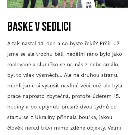
P
Baske v Sedlici
T
V
A tak nastal 14. den a co byste řekli? Prší!! Už
M
jsme se ale trochu báli, nedělní ráno bylo jako
malované a sluníčko se na nás z nebe smálo,
R
byl to však výsměch… Ale na druhou stranu,
V
mohli jsme si vysušit navlhlé věci, což ale byla
TRI
práce naprosto zbytečná, protože úderem 15.
hodiny a po uplynutí přesně dvou týdnů od
A
startu se z Ukrajiny přihnala bouřka, jakou
S
člověk nerad tráví mimo zděné objekty. Velmi
LIS