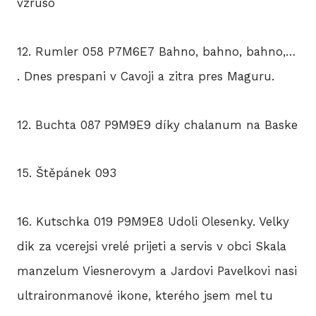
vzruso
12. Rumler 058 P7M6E7 Bahno, bahno, bahno,…
. Dnes prespani v Cavoji a zitra pres Maguru.
12. Buchta 087 P9M9E9 díky chalanum na Baske
15. Štěpánek 093
16. Kutschka 019 P9M9E8 Udoli Olesenky. Velky
dik za vcerejsi vrelé prijeti a servis v obci Skala
manzelum Viesnerovym a Jardovi Pavelkovi nasi
ultraironmanové ikone, kterého jsem mel tu