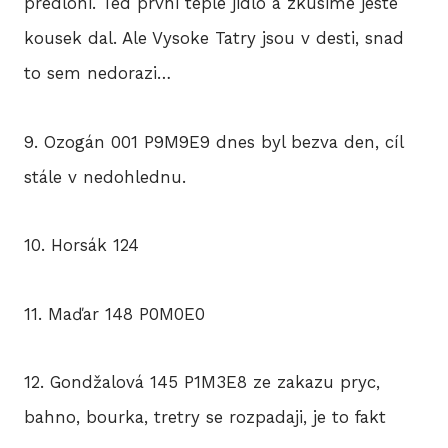
predloni. Ted prvni teplé jidlo a zkusime jeste
kousek dal. Ale Vysoke Tatry jsou v desti, snad
to sem nedorazi…
9. Ozogán 001 P9M9E9 dnes byl bezva den, cíl
stále v nedohlednu.
10. Horsák 124
11. Maďar 148 P0M0E0
12. Gondžalová 145 P1M3E8 ze zakazu pryc,
bahno, bourka, tretry se rozpadaji, je to fakt