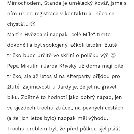
Mimochodem, Standa je umělecký kovář, jsme s
ním už od registrace v kontaktu a „něco se
chystá“… 😉
Martin Hvězda si naopak „celé Míle“ tímto
dokončil a byl spokojený, ačkoli letošní žluté
tričko bude určitě ve skříni o poličku výš 🙂
Pepa Mikulín i Jarda Křivský už doma mají bílé
tričko, ale až letos si na Afterparty přijdou pro
žluté. Zajímavostí u Jardy je, že jel na gravel
biku. Zpětně to hodnotí jako dobrý nápad, jen
ve sjezdech trochu ztrácel, na pevných cestách
(a že jich letos bylo) naopak měl výhodu.
Trochu problém byl, že před půlkou sjel plášť