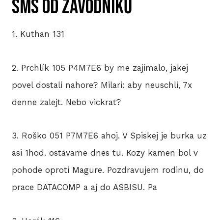
SMS od závodníků
1. Kuthan 131
2. Prchlík 105 P4M7E6 by me zajimalo, jakej
povel dostali nahore? Milari: aby neuschli, 7x
denne zalejt. Nebo vickrat?
3. Roško 051 P7M7E6 ahoj. V Spiskej je burka uz
asi 1hod. ostavame dnes tu. Kozy kamen bol v
pohode oproti Magure. Pozdravujem rodinu, do
prace DATACOMP a aj do ASBISU. Pa