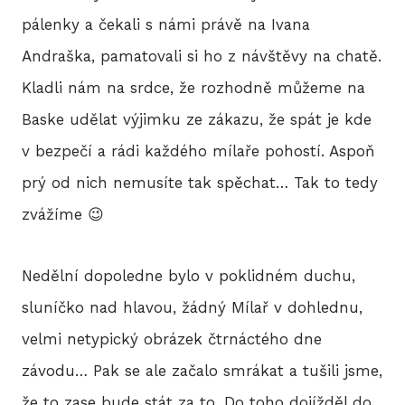
pálenky a čekali s námi právě na Ivana
Andraška, pamatovali si ho z návštěvy na chatě.
Kladli nám na srdce, že rozhodně můžeme na
Baske udělat výjimku ze zákazu, že spát je kde
v bezpečí a rádi každého mílaře pohostí. Aspoň
prý od nich nemusíte tak spěchat… Tak to tedy
zvážíme 😉
Nedělní dopoledne bylo v poklidném duchu,
sluníčko nad hlavou, žádný Mílař v dohlednu,
velmi netypický obrázek čtrnáctého dne
závodu… Pak se ale začalo smrákat a tušili jsme,
že to zase bude stát za to. Do toho dojížděl do