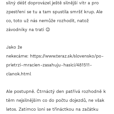
silný déšť doprovázel ještě silnější vítr a pro
zpestření se tu a tam spustila smršť krup. Ale
HIS
co, toto už nás nemůže rozhodit, natož
závodníky na trati 😉
2
Jako že
2
nekecáme: https://www.teraz.sk/slovensko/po-
2
prietrzi-mracien-zasahuju-hasici/481511-
2
clanok.html
20
Ale postupně. Čtrnáctý den patřívá rozhodně k
2
těm nejsilnějším co do počtu dojezdů, ne však
letos. Zatímco loni se třináctkou na začátku
2