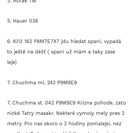
3. Horák 116
5. Hauer 038
6. Kříž 162 P8M7E7X7 jdu hledat spaní, vypadá
to ještě na déšť ( spaní už mám a taky zase
leje)
7. Chuchma ml. 242 P9M9E9
7. Chuchma st. 042 P9M9E9 Krizna pohode, zato
nizké Tatry masakr. Nekteré vymoly mely pres 2
metry. Pro nas skoro o 2 hodiny pomalejsi, nez