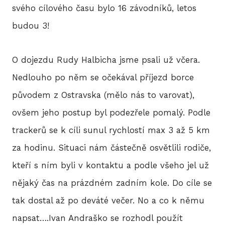
svého cílového času bylo 16 závodníků, letos
2
budou 3!
2
O dojezdu Rudy Halbicha jsme psali už včera.
2
Nedlouho po něm se očekával příjezd borce
2
původem z Ostravska (mělo nás to varovat),
ovšem jeho postup byl podezřele pomalý. Podle
2
trackerů se k cíli sunul rychlostí max 3 až 5 km
20
za hodinu. Situaci nám částečně osvětlili rodiče,
20
kteří s ním byli v kontaktu a podle všeho jel už
nějaký čas na prázdném zadním kole. Do cíle se
20
tak dostal až po deváté večer. No a co k němu
napsat….Ivan Andraško se rozhodl použít