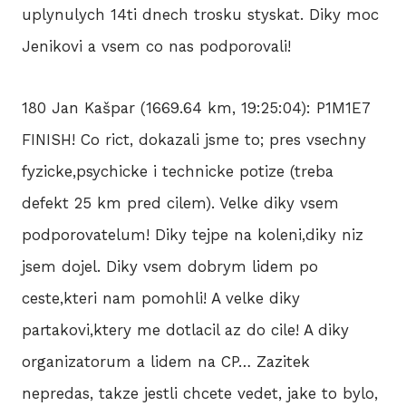
uplynulych 14ti dnech trosku styskat. Diky moc
Jenikovi a vsem co nas podporovali!
180 Jan Kašpar (1669.64 km, 19:25:04): P1M1E7
FINISH! Co rict, dokazali jsme to; pres vsechny
fyzicke,psychicke i technicke potize (treba
defekt 25 km pred cilem). Velke diky vsem
podporovatelum! Diky tejpe na koleni,diky niz
jsem dojel. Diky vsem dobrym lidem po
ceste,kteri nam pomohli! A velke diky
partakovi,ktery me dotlacil az do cile! A diky
organizatorum a lidem na CP… Zazitek
nepredas, takze jestli chcete vedet, jake to bylo,