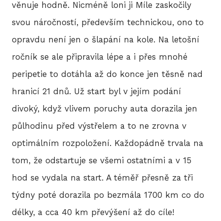
věnuje hodně. Nicméně loni ji Míle zaskočily
svou náročností, především technickou, ono to
HIS
opravdu není jen o šlapání na kole. Na letošní
ročník se ale připravila lépe a i přes mnohé
2
peripetie to dotáhla až do konce jen těsně nad
hranicí 21 dnů. Už start byl v jejím podání
2
divoký, když vlivem poruchy auta dorazila jen
2
půlhodinu před výstřelem a to ne zrovna v
2
optimálním rozpoložení. Každopádně trvala na
tom, že odstartuje se všemi ostatními a v 15
20
hod se vydala na start. A téměř přesně za tři
2
týdny poté dorazila po bezmála 1700 km co do
délky, a cca 40 km převýšení až do cíle!
2