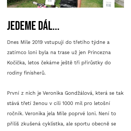
P
jedeme dál...
T
V
Dnes Míle 2019 vstupují do třetího týdne a
M
zatímco loni byla na trase už jen Princezna
Kočička, letos čekáme ještě tři přírůstky do
R
rodiny finisherů.
V
TRI
První z nich je Veronika Gondžálová, která se tak
stává třetí ženou v cíli 1000 mil pro letošní
A
ročník. Veronika jela Míle poprvé loni. Není to
S
příliš zkušená cyklistka, ale sportu obecně se
LIS