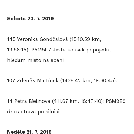
BLO
Sobota 20. 7. 2019
DOB
145 Veronika Gondžalová (1540.59 km,
19:56:15): P5M5E7 Jeste kousek popojedu,
KON
hledam misto na spani
107 Zdeněk Martínek (1436.42 km, 19:30:45):
E-S
14 Petra Bielinova (411.67 km, 18:47:40): P8M9E9
dnes otrava po silnici
Neděle 21. 7. 2019