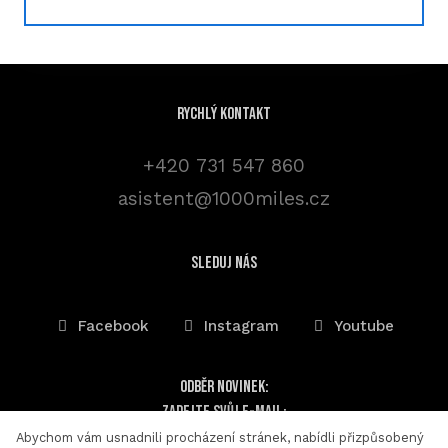
Rychlý kontakt
+420 731 547 860
asistent@1000miles.cz
sleduj nás
Facebook
Instagram
Youtube
Odběr novinek:
Zadejte svůj e-mail:
Abychom vám usnadnili procházení stránek, nabídli přizpůsobený