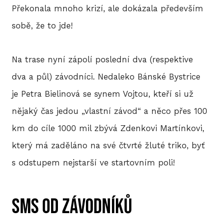
Překonala mnoho krizí, ale dokázala především
2
sobě, že to jde!
2
Na trase nyní zápolí poslední dva (respektive
2
dva a půl) závodníci. Nedaleko Bánské Bystrice
2
je Petra Bielinová se synem Vojtou, kteří si už
nějaký čas jedou „vlastní závod“ a něco přes 100
2
km do cíle 1000 mil zbývá Zdenkovi Martínkovi,
20
který má zaděláno na své čtvrté žluté triko, byť
20
s odstupem nejstarší ve startovním poli!
20
SMS od závodníků