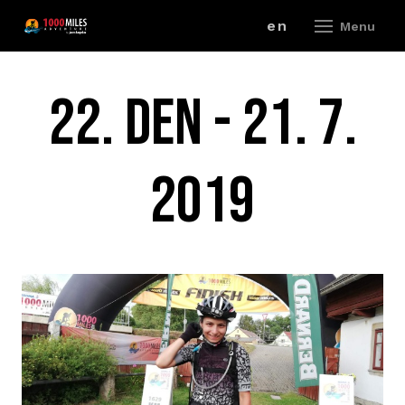
cz
en
Menu
ZÁV
22. DEN - 21. 7.
A
2019
V
ZÁ
P
R
ZÁ
P