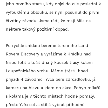
jeho prvního startu, kdy dojel do cíle poslední k
2
vyfouklému oblouku, se nyní posunul do první
2
čtvrtiny závodu. Jsme rádi, že mají Míle na
některé takový pozitivní dopad.
2
2
Po rychlé snídani bereme terénního Land
Rovera Discovery a vyrážíme k Hrádku nad
2
Nisou fotit a točit drsný kousek trasy kolem
20
Loupežnického vrchu. Máme štěstí, hned
20
přijíždí 4 závodníci. Yvča bere zdrcadlovku, já
kameru na hlavu a jdem do akce. Pohyb mílařů
20
s kolama je v těchto místech hodně pomalý,
přesto Yvča sotva stíhá vybrat příhodné