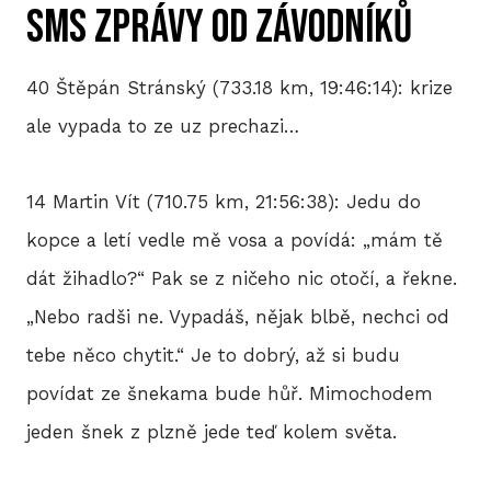
SMS zprávy od závodníků
40 Štěpán Stránský (733.18 km, 19:46:14): krize
ale vypada to ze uz prechazi…
14 Martin Vít (710.75 km, 21:56:38): Jedu do
kopce a letí vedle mě vosa a povídá: „mám tě
dát žihadlo?“ Pak se z ničeho nic otočí, a řekne.
„Nebo radši ne. Vypadáš, nějak blbě, nechci od
tebe něco chytit.“ Je to dobrý, až si budu
povídat ze šnekama bude hůř. Mimochodem
jeden šnek z plzně jede teď kolem světa.