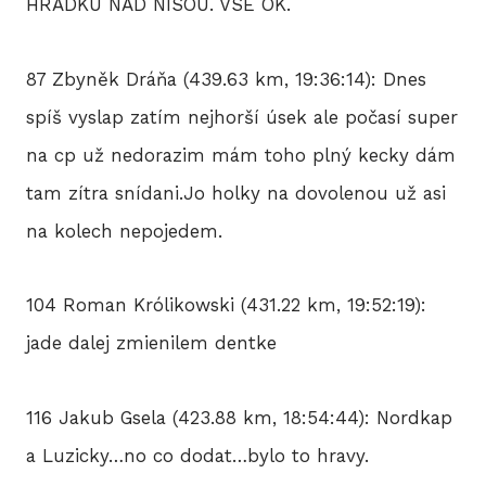
HRADKU NAD NISOU. VSE OK.
87 Zbyněk Dráňa (439.63 km, 19:36:14): Dnes
spíš vyslap zatím nejhorší úsek ale počasí super
na cp už nedorazim mám toho plný kecky dám
tam zítra snídani.Jo holky na dovolenou už asi
na kolech nepojedem.
104 Roman Królikowski (431.22 km, 19:52:19):
jade dalej zmienilem dentke
116 Jakub Gsela (423.88 km, 18:54:44): Nordkap
a Luzicky…no co dodat…bylo to hravy.