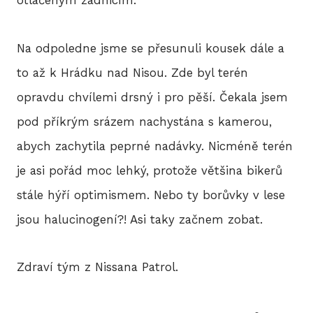
otlačeným zadnicím.
Na odpoledne jsme se přesunuli kousek dále a
to až k Hrádku nad Nisou. Zde byl terén
opravdu chvílemi drsný i pro pěší. Čekala jsem
pod příkrým srázem nachystána s kamerou,
abych zachytila peprné nadávky. Nicméně terén
je asi pořád moc lehký, protože většina bikerů
stále hýří optimismem. Nebo ty borůvky v lese
jsou halucinogení?! Asi taky začnem zobat.
Zdraví tým z Nissana Patrol.