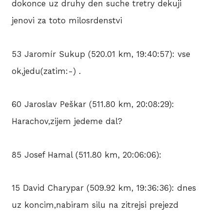
dokonce uz druhy den suche tretry dekuji
jenovi za toto milosrdenstvi
53 Jaromír Sukup (520.01 km, 19:40:57): vse
ok,jedu(zatim:-) .
60 Jaroslav Peškar (511.80 km, 20:08:29):
Harachov,zijem jedeme dal?
85 Josef Hamal (511.80 km, 20:06:06):
15 David Charypar (509.92 km, 19:36:36): dnes
uz koncim,nabiram silu na zitrejsi prejezd