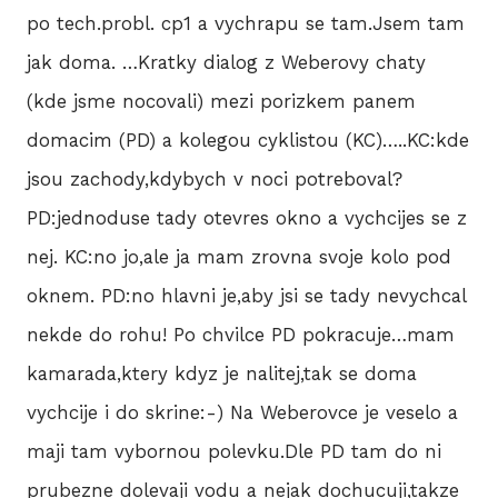
po tech.probl. cp1 a vychrapu se tam.Jsem tam
jak doma. …Kratky dialog z Weberovy chaty
(kde jsme nocovali) mezi porizkem panem
domacim (PD) a kolegou cyklistou (KC)…..KC:kde
jsou zachody,kdybych v noci potreboval?
PD:jednoduse tady otevres okno a vychcijes se z
nej. KC:no jo,ale ja mam zrovna svoje kolo pod
oknem. PD:no hlavni je,aby jsi se tady nevychcal
nekde do rohu! Po chvilce PD pokracuje…mam
kamarada,ktery kdyz je nalitej,tak se doma
vychcije i do skrine:-) Na Weberovce je veselo a
maji tam vybornou polevku.Dle PD tam do ni
prubezne dolevaji vodu a nejak dochucuji,takze