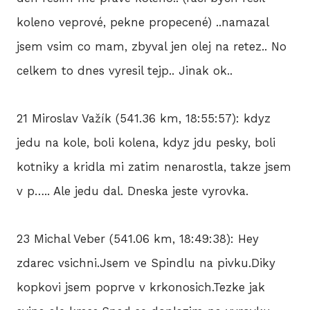
koleno veprové, pekne propecené) ..namazal
jsem vsim co mam, zbyval jen olej na retez.. No
celkem to dnes vyresil tejp.. Jinak ok..
21 Miroslav Važík (541.36 km, 18:55:57): kdyz
jedu na kole, boli kolena, kdyz jdu pesky, boli
kotniky a kridla mi zatim nenarostla, takze jsem
v p….. Ale jedu dal. Dneska jeste vyrovka.
23 Michal Veber (541.06 km, 18:49:38): Hey
zdarec vsichni.Jsem ve Spindlu na pivku.Diky
kopkovi jsem poprve v krkonosich.Tezke jak