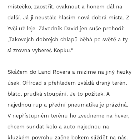
BLO
místečko, zaostřit, cvaknout a honem dál na
další. Já ji neustále hlásím nová dobrá místa. Z
Yvči už leje. Závodník David jen suše prohodí:
DOB
„Takovejch dobrejch chlapů běhá po světě a ty
si zrovna vybereš Kopku.“
KON
Skáčem do Land Rovera a mizíme na jiný hezký
úsek. Offroad s přehledem zvládá drsný terén,
E-S
bláto, prudká stoupání. Je to požitek. A
najednou rup a přední pneumatika je prázdná.
V nepřístupném terénu ho zvedneme na hever,
chcem sundat kolo a auto najednou na
kluzkém povrchu začne bokem sjíždět na nás.