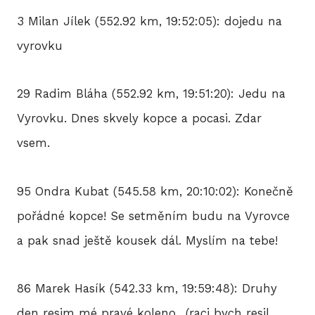
3 Milan Jílek (552.92 km, 19:52:05): dojedu na
vyrovku
29 Radim Bláha (552.92 km, 19:51:20): Jedu na
Vyrovku. Dnes skvely kopce a pocasi. Zdar
vsem.
95 Ondra Kubat (545.58 km, 20:10:02): Konečně
pořádné kopce! Se setměním budu na Vyrovce
a pak snad ještě kousek dál. Myslím na tebe!
86 Marek Hasík (542.33 km, 19:59:48): Druhy
den resim mé pravé koleno.. (raci bych resil