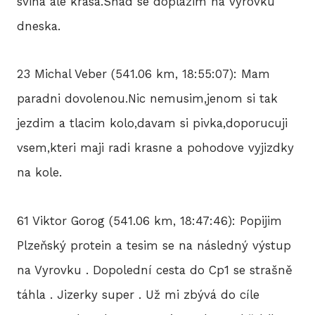
svina ale krasa.Snad se doplazim na vyrovku
dneska.
23 Michal Veber (541.06 km, 18:55:07): Mam
paradni dovolenou.Nic nemusim,jenom si tak
jezdim a tlacim kolo,davam si pivka,doporucuji
vsem,kteri maji radi krasne a pohodove vyjizdky
na kole.
61 Viktor Gorog (541.06 km, 18:47:46): Popijim
Plzeňský protein a tesim se na následný výstup
na Vyrovku . Dopolední cesta do Cp1 se strašně
táhla . Jizerky super . Už mi zbývá do cíle