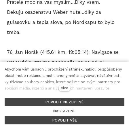
Pratele moc na vas myslim…Diky vsem.
Dekuju osazenstvu Weber hute…diky za
gulasovku a tepla slova, po Nordkapu to bylo
treba.
76 Jan Horák (415.61 km, 19:05:14): Navigace se
umoudrila, zrejme pochopila, co se od ni
Abychom vám usnadnili procházení stránek, nabídli přizpůsobený
ocekava. Jinak vse v norme. Dnes max. CP1, asi
obsah nebo reklamu a mohli anonymně analyzovat návštěvnost,
uz za tmy.
využíváme soubory cookies, které sdílíme se svými partnery pro
více
sociální média, inzerci a analýzu. Jejich nastavení upravíte
odkazem "Nastavení cookies" a kdykoliv jej můžete změnit v
cz
en
patičce webu. Podrobnější informace najdete v našich Zásadách
42 Petr Žerníček (411.13 km, 18:49:52): rano 2x
POVOLIT NEZBYTNÉ
ochrany osobních údajů a používání souborů cookies. Souhlasíte
NASTAVENÍ
na hubu, bloudeni po lese a Sluknovsko vic
s používáním cookies?
POVOLIT VŠE
jsem dnes tlacit nez jel. Jsem nasranej a jdu