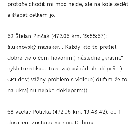
protože chodit mi moc nejde, ale na kole sedět
a šlapat celkem jo.
52 Štefan Pinčák (472.05 km, 19:55:57):
šluknovský masaker… Každy kto to prešiel
dobre vie o čom hovorím:) následne „krásna“
cykloturistika… Trasovač asi rád chodí pešo:)
CP1 dosť vážny problem s vidlou:( dufam že to
na ukrajinu nejako doklepem:))
68 Václav Polívka (472.05 km, 19:48:42): cp 1
dosazen. Zustanu na noc. Dobrou