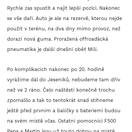
Rychle zas spustit a najít lepší pozici. Nakonec
se vše daří. Auto je ale na rezervě, kterou nejde
použít v terénu, na dva dny mimo provoz, než
dorazí nová guma. Proražená offroaďácká
pneumatika je další dnešní oběť Mílí.
Po komplikacích nakonec po 20. hodině
vyrážíme dál do Jeseníků, nebudeme tam dřív
než ve 2 ráno. Čelo naštěstí konečně trochu
zpomalilo a tak to tentokrát snad stihneme
ještě před prvním a balíčky s bateriemi budou
na svém místě včas. Ostatní pomocníci F500
Pepa a Martin jsou už touto dobou na místě.