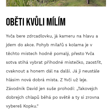
P
oběti kvůli mílím
T
V
Yvča bere zdrcadlovku, já kameru na hlavu a
M
jdem do akce. Pohyb mílařů s kolama je v
těchto místech hodně pomalý, přesto Yvča
R
sotva stíhá vybrat příhodné místečko, zaostřit,
V
cvaknout a honem dál na další. Já ji neustále
TRI
hlásím nová dobrá místa. Z Yvči už leje.
Závodník David jen suše prohodí: „Takovejch
A
dobrejch chlapů běhá po světě a ty si zrovna
S
vybereš Kopku.“
LIS