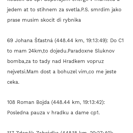
jedem at to stihnem za svetla.P.S. smrdim jako
prase musim skocit di rybnika
69 Johana Šťastná (448.44 km, 19:13:49): Do C1
to mam 24km,to dojedu.Paradoxne Sluknov
bomba,za to tady nad Hradkem vopruz
nejvetsi.Mam dost a bohuzel vim,co me jeste
ceka.
108 Roman Bojda (448.44 km, 19:13:42):
Posledna pauza v hradku a dame cp1.
117 Zdeněk Zahrádka (448.18 km, 20:27:40):