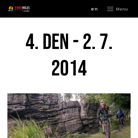
cz
en
Menu
ZÁV
4. DEN - 2. 7.
A
2014
V
ZÁ
P
R
ZÁ
P