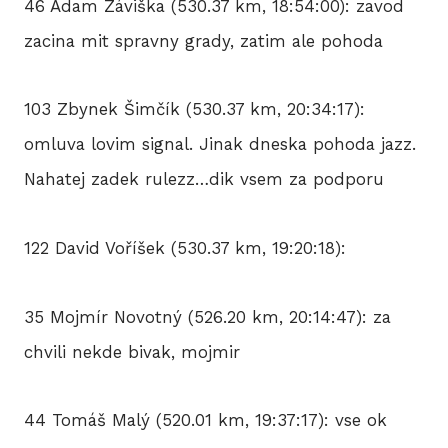
46 Adam Záviška (530.37 km, 18:54:00): zavod
zacina mit spravny grady, zatim ale pohoda
103 Zbynek Šimčík (530.37 km, 20:34:17):
omluva lovim signal. Jinak dneska pohoda jazz.
Nahatej zadek rulezz…dik vsem za podporu
122 David Voříšek (530.37 km, 19:20:18):
35 Mojmír Novotný (526.20 km, 20:14:47): za
chvili nekde bivak, mojmir
44 Tomáš Malý (520.01 km, 19:37:17): vse ok