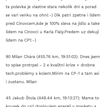
ta polevka je vlastne stara nekolik dni a porad
se vari venku na ohni:-) Dik patri zpetne i lidem
pred Cinovcem,kde je 100% sleva na jidlo a take
lidem na Cinovci u Karla Fialy.Predem uz dekuji
lidem na CP1:-)
90 Milan Chára (455.76 km, 19:51:02): Dnes jsem
to spise protrpel – 2 x kvalitni krize + drobne
tech.problémy s kolem.Mirim na CP-1 a tam asi
i zustanu. Milan
45 Jakub Štola (448.44 km, 19:13:27): Mame to
kousek do cp1 doplnujem energii v marketu a