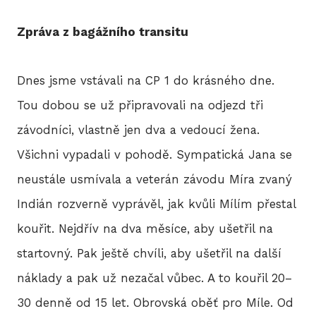
Zpráva z bagážního transitu
HIS
Dnes jsme vstávali na CP 1 do krásného dne.
2
Tou dobou se už připravovali na odjezd tři
závodníci, vlastně jen dva a vedoucí žena.
2
Všichni vypadali v pohodě. Sympatická Jana se
2
neustále usmívala a veterán závodu Míra zvaný
2
Indián rozverně vyprávěl, jak kvůli Mílím přestal
kouřit. Nejdřív na dva měsíce, aby ušetřil na
20
startovný. Pak ještě chvíli, aby ušetřil na další
2
náklady a pak už nezačal vůbec. A to kouřil 20–
30 denně od 15 let. Obrovská oběť pro Míle. Od
2