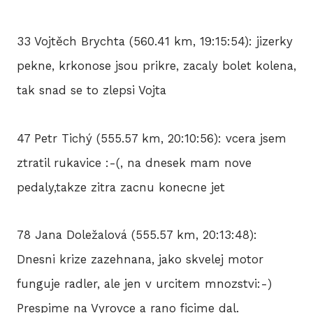
33 Vojtěch Brychta (560.41 km, 19:15:54): jizerky
pekne, krkonose jsou prikre, zacaly bolet kolena,
tak snad se to zlepsi Vojta
47 Petr Tichý (555.57 km, 20:10:56): vcera jsem
ztratil rukavice :-(, na dnesek mam nove
pedaly,takze zitra zacnu konecne jet
78 Jana Doležalová (555.57 km, 20:13:48):
Dnesni krize zazehnana, jako skvelej motor
funguje radler, ale jen v urcitem mnozstvi:-)
Prespime na Vyrovce a rano ficime dal.