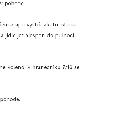
e v pohode
cni etapu vystridala turisticka.
 jidle jet alespon do pulnoci.
lne koleno, k hranecniku 7/16 se
v pohode.