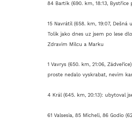
84 Bartík (690. km, 18:13, Bystři
15 Navrátil (658. km, 19:07, Dešná u
Tolik jako dnes uz jsem po lese dl
Zdravim Milcu a Marku
1 Vavrys (650. km, 21:06, Zádveřice
proste nedalo vyskrabat, nevim ka
4 Král (645. km, 20:13): ubytoval j
61 Valsesia, 85 Micheli, 86 Godio (6