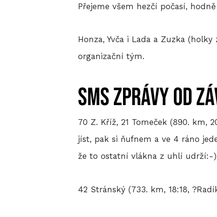
Přejeme všem hezčí počasí, hodně s
Honza, Yvča i Lada a Zuzka (holky 
organizační tým.
SMS zprávy od z
70 Z. Kříž, 21 Tomeček (890. km, 
jíst, pak si ňufnem a ve 4 ráno je
že to ostatní vlákna z uhlí udrží:-)
42 Stránský (733. km, 18:18, ?Rad