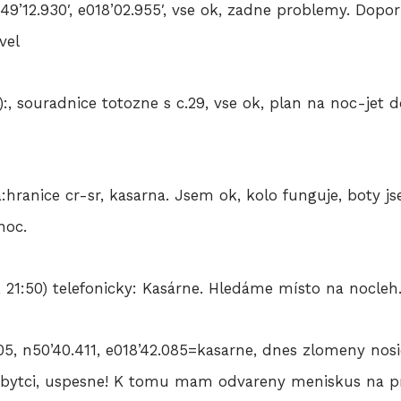
n49’12.930′, e018’02.955′, vse ok, zadne problemy. Dop
vel
:, souradnice totozne s c.29, vse ok, plan na noc-jet d
:hranice cr-sr, kasarna. Jsem ok, kolo funguje, boty j
noc.
 21:50) telefonicky: Kasárne. Hledáme místo na nocleh
005, n50’40.411, e018’42.085=kasarne, dnes zlomeny nosi
v bytci, uspesne! K tomu mam odvareny meniskus na pr