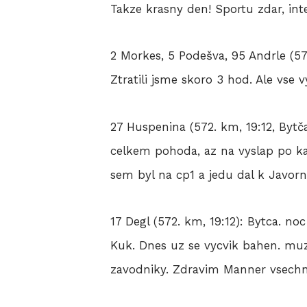
Takze krasny den! Sportu zdar, inte
2 Morkes, 5 Podešva, 95 Andrle (57
Ztratili jsme skoro 3 hod. Ale vs
27 Huspenina (572. km, 19:12, Byt
celkem pohoda, az na vyslap po ka
sem byl na cp1 a jedu dal k Javorn
17 Degl (572. km, 19:12): Bytca. no
Kuk. Dnes uz se vycvik bahen. muz
zavodniky. Zdravim Manner vsechn