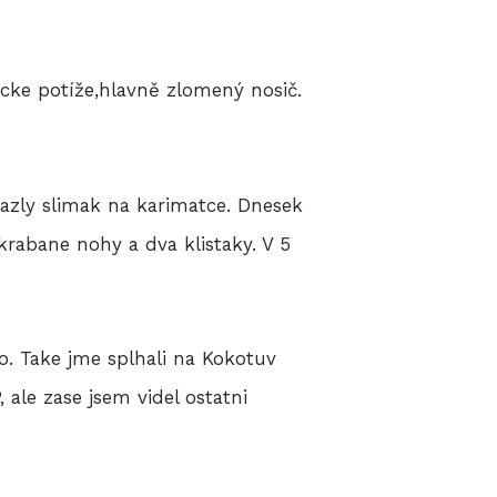
icke potíže,hlavně zlomený nosič.
mazly slimak na karimatce. Dnesek
rabane nohy a dva klistaky. V 5
no. Take jme splhali na Kokotuv
ale zase jsem videl ostatni