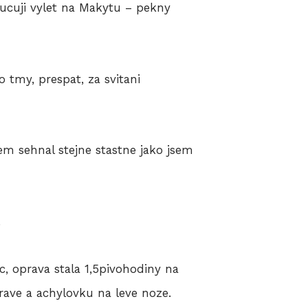
orucuji vylet na Makytu – pekny
o tmy, prespat, za svitani
sem sehnal stejne stastne jako jsem
.
c, oprava stala 1,5pivohodiny na
ave a achylovku na leve noze.