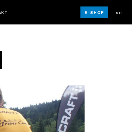
cz
AKT
E-SHOP
en
1