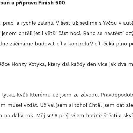
esun a příprava Finish 500
 prací a rychle zalehli. V šest už sedíme s Yvčou v au
i jenom chtěli jet i větší část noci. Ráno se naštěstí 
 začínáme budovat cíl a kontrolu.V cíli čeká plno p
ěžce Honzy Kotyka, který dal každý den více jak dva m
 lýtka, kvůli kterému už jsem ze závodu. Pravděpodob
em musel vzdát. Užíval jsem si toho! Chtěl jsem dát ale
m na další rok. Měj se! A přeji všem hodně štěstí a skv