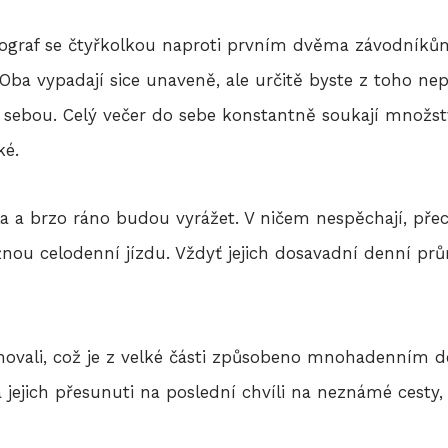
tograf se čtyřkolkou naproti prvním dvěma závodníkům.
 vypadají sice unaveně, ale určitě byste z toho nepo
sebou. Celý večer do sebe konstantně soukají množst
ké.
a a brzo ráno budou vyrážet. V ničem nespěchají, přeci
vižnou celodenní jízdu. Vždyť jejich dosavadní denní pr
lánovali, což je z velké části způsobeno mnohadenní
jejich přesunuti na poslední chvíli na neznámé cesty, k