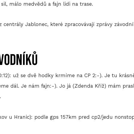
il, málo medvědů a fajn lidi na trase.
z centrály Jablonec, které zpracovávají zprávy závodn
ávodníků
20:12): už se dvě hodky krmíme na CP 2:-). Je tu krá
deme dál. Je nám fajn:-). Jo já (Zdenda Kříž) mám pras
.
íkov u Hranic): podle gps 157km pred cp2/jedu nonsto