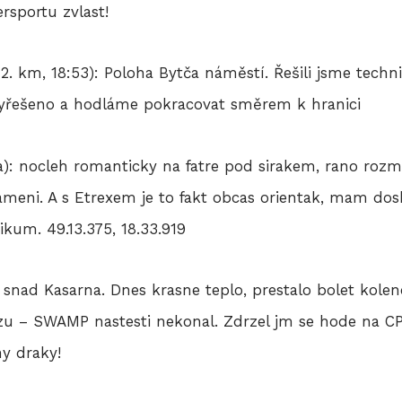
rsportu zvlast!
2. km, 18:53): Poloha Bytča náměstí. Řešili jsme techn
e vyřešeno a hodláme pokracovat směrem k hranici
ča): nocleh romanticky na fatre pod sirakem, rano roz
meni. A s Etrexem je to fakt obcas orientak, mam dosk
ikum. 49.13.375, 18.33.919
c snad Kasarna. Dnes krasne teplo, prestalo bolet kole
u – SWAMP nastesti nekonal. Zdrzel jm se hode na CP, 
y draky!