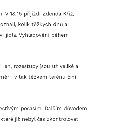
 V 18:15 přijíždí Zdenda Kříž,
znali, kolik těžkých dnů a
ví jídla. Vyhladovění během
 jen, rozestupy jsou už veliké a
ůměr i v tak těžkém terénu činí
m deštivým počasím. Dalším důvodem
teré již nebyl čas zkontrolovat.