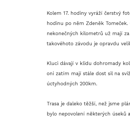
Kolem 17. hodiny vyráží čerstvý fo
hodinu po něm Zdeněk Tomeček. Oba
nekonečných kilometrů už mají za 
takovéhoto závodu je opravdu veli
Kluci dávají v klidu dohromady kol
oni zatím mají stále dost sil na s
úctyhodných 200km.
Trasa je daleko těžší, než jsme p
bylo nepovolení některých úseků a 