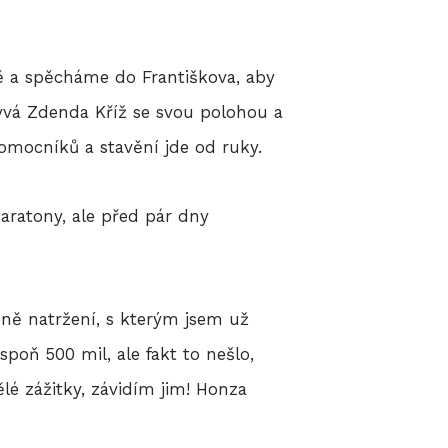
tě a spěcháme do Františkova, aby
ozývá Zdenda Kříž se svou polohou a
omocníků a stavění jde od ruky.
aratony, ale před pár dny
ně natržení, s kterým jsem už
spoň 500 mil, ale fakt to nešlo,
ělé zážitky, závidím jim! Honza