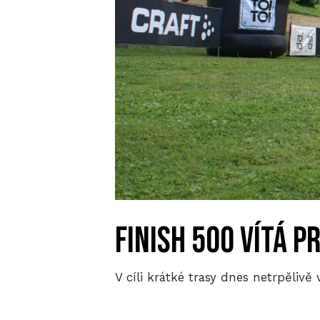
finish 500 vítá p
V cíli krátké trasy dnes netrpělivě