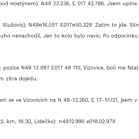
ce pod Hostýnem): N49 23.236, E 017 42.786. Jsem upln
 Slušovic): N49¤16.051′ E017¤50.329′ Zatim to jde. Silni
ouho nenachodil. Jen to kolo bylo navic. Po odpocinku a
): pozice N49 13 097 E017 48 110, Vizovice, boli me fata
m zitra dojedu.
sem se ve Vizovicich na N 49-13.260, E 17-51.121, jsem 
22. km, 18:30, Lidečko): n49.12.990 e018.02.978