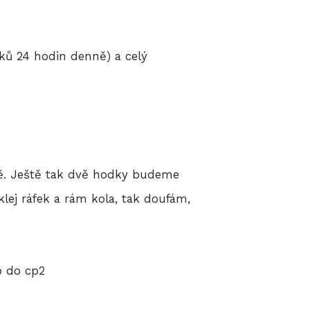
íků 24 hodin denně) a celý
sně. Ještě tak dvě hodky budeme
klej ráfek a rám kola, tak doufám,
p do cp2