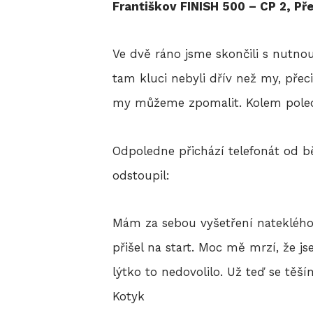
Františkov FINISH 500 – CP 2, Př
Ve dvě ráno jsme skončili s nutnou
tam kluci nebyli dřív než my, přec
my můžeme zpomalit. Kolem poledne
Odpoledne přichází telefonát od b
odstoupil:
Mám za sebou vyšetření nateklého
přišel na start. Moc mě mrzí, že js
lýtko to nedovolilo. Už teď se těší
Kotyk