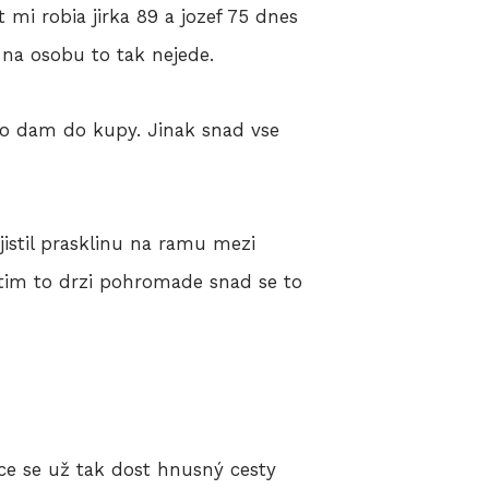
mi robia jirka 89 a jozef 75 dnes
 na osobu to tak nejede.
to dam do kupy. Jinak snad vse
istil prasklinu na ramu mezi
atim to drzi pohromade snad se to
ce se už tak dost hnusný cesty