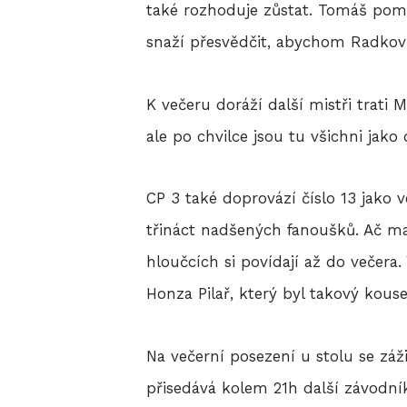
také rozhoduje zůstat. Tomáš pomáh
snaží přesvědčit, abychom Radkovi 
K večeru doráží další mistři trati M
ale po chvilce jsou tu všichni jak
CP 3 také doprovází číslo 13 jako 
třináct nadšených fanoušků. Ač ma
hloučcích si povídají až do večera
Honza Pilař, který byl takový kous
Na večerní posezení u stolu se záž
přisedává kolem 21h další závodník