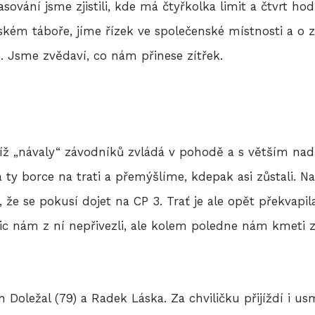
ování jsme zjistili, kde má čtyřkolka limit a čtvrt h
ském táboře, jíme řízek ve společenské místnosti a o z
. Jsme zvědaví, co nám přinese zítřek.
udíž „návaly“ závodníků zvládá v pohodě a s větším na
ty borce na trati a přemýšlíme, kdepak asi zůstali. N
li, že se pokusí dojet na CP 3. Trať je ale opět překvapil
Nic nám z ní nepřivezli, ale kolem poledne nám kmeti 
Doležal (79) a Radek Láska. Za chviličku přijíždí i us