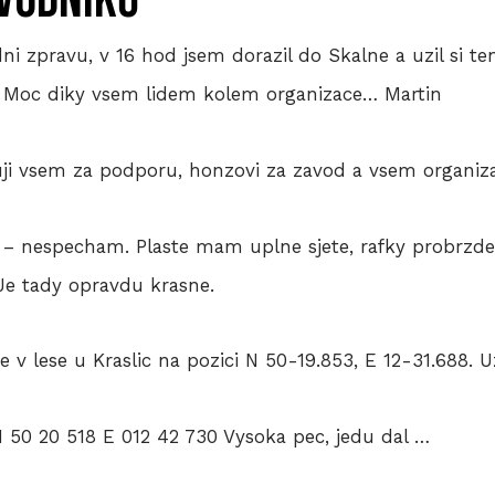
ávodníků
dni zpravu, v 16 hod jsem dorazil do Skalne a uzil si t
. Moc diky vsem lidem kolem organizace… Martin
kuji vsem za podporu, honzovi za zavod a vsem organiz
m – nespecham. Plaste mam uplne sjete, rafky probrzd
Je tady opravdu krasne.
e v lese u Kraslic na pozici N 50-19.853, E 12-31.688. U
 N 50 20 518 E 012 42 730 Vysoka pec, jedu dal …