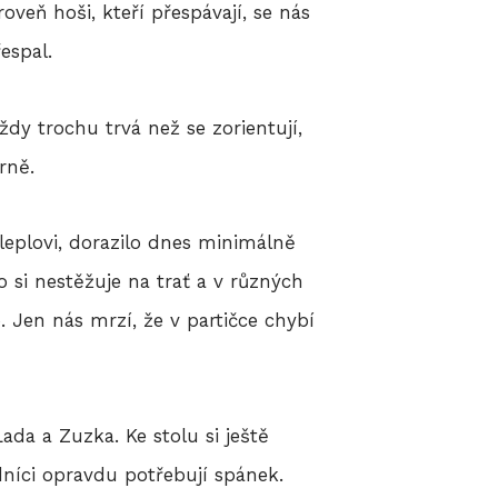
veň hoši, kteří přespávají, se nás
espal.
Vždy trochu trvá než se zorientují,
rně.
Kleplovi, dorazilo dnes minimálně
 si nestěžuje na trať a v různých
. Jen nás mrzí, že v partičce chybí
ada a Zuzka. Ke stolu si ještě
dníci opravdu potřebují spánek.