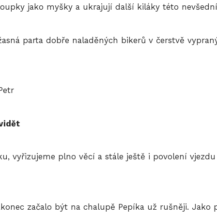
loupky jako myšky a ukrajují další kiláky této nevšední 
úžasná parta dobře naladěných bikerů v čerstvě vypraný
Petr
vidět
, vyřizujeme plno věcí a stále ještě i povolení vjezd
akonec začalo být na chalupě Pepíka už rušněji. Jako 