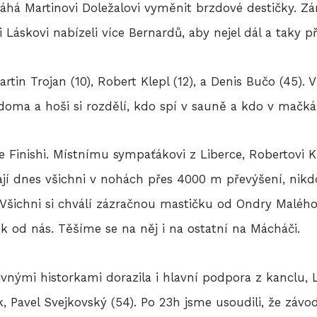
á Martinovi Doležalovi vyměnit brzdové destičky. Záro
Láskovi nabízeli více Bernardů, aby nejel dál a taky př
artin Trojan (10), Robert Klepl (12), a Denis Bučo (45). 
o doma a hoši si rozdělí, kdo spí v sauně a kdo v mačká
ve Finishi. Místnímu sympaťákovi z Liberce, Robertovi 
jí dnes všichni v nohách přes 4000 m převýšení, nikdo
. Všichni si chválí zázračnou mastičku od Ondry Malého
ek od nás. Těšíme se na něj i na ostatní na Mácháči.
ivnými historkami dorazila i hlavní podpora z kanclu, L
, Pavel Svejkovský (54). Po 23h jsme usoudili, že závo