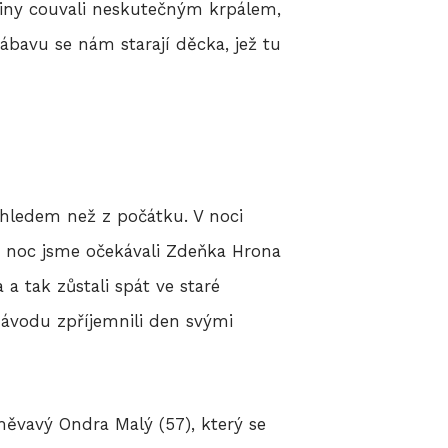
odiny couvali neskutečným krpálem,
ábavu se nám starají děcka, jež tu
dhledem než z počátku. V noci
a noc jsme očekávali Zdeňka Hrona
a a tak zůstali spát ve staré
závodu zpříjemnili den svými
měvavý Ondra Malý (57), který se