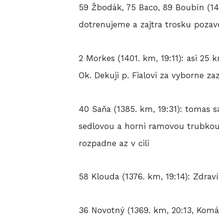
59 Žbodák, 75 Baco, 89 Boubín (143
dotrenujeme a zajtra trosku pozavo
2 Morkes (1401. km, 19:11): asi 2
Ok. Dekuji p. Fialovi za vyborne za
40 Saňa (1385. km, 19:31): tomas 
sedlovou a horni ramovou trubkou 
rozpadne az v cili
58 Klouda (1376. km, 19:14): Zdrav
36 Novotný (1369. km, 20:13, Komá