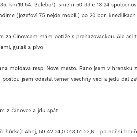
5. km,19:54, Boleboř): sme n 50 33 e 13 24 spolocnost 
dime (jozefovi 75 nejde mobil.) po 20 bor. knedlikach
5 km za Cinovcem mám potíže s prehazovackou. Ale asi 
zemi, guláš a pivo
sana moldava resp. Nove mesto. Rano jsem v hrensku zj
postou jsem odeslal temer vsechny veci a jedu dal z
ím z Čínovce a jdu spát
ří hůrka): Ahoj, 50 42 24,0 013 51 23,6 …po noční bouř