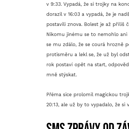
v 9:33. Vypadá, že si trojky na ko
dorazil v 16:03 a vypadá, že je nadš
postavili znova. Bolest je až příliš
Nikomu jinému se to nemohlo ani po
se mu zdálo, že se courá hrozně po
protisměru a lekl se, že už byl od
rok postaví opět na start, odpověd
mně stýskat.
Přéma sice prolomil magickou trojku
20:13, ale už by to vypadalo, že si