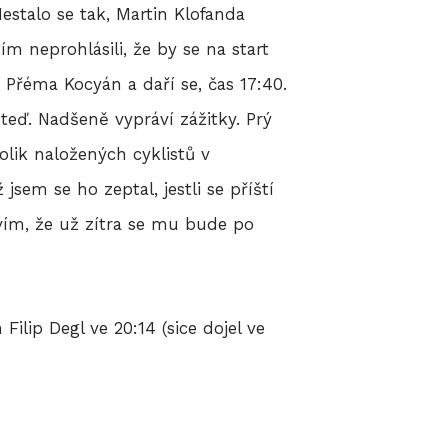
estalo se tak, Martin Klofanda
ím neprohlásili, že by se na start
se Přéma Kocyán a daří se, čas 17:40.
teď. Nadšeně vypráví zážitky. Prý
lik naložených cyklistů v
sem se ho zeptal, jestli se příští
 vím, že už zítra se mu bude po
ilip Degl ve 20:14 (sice dojel ve