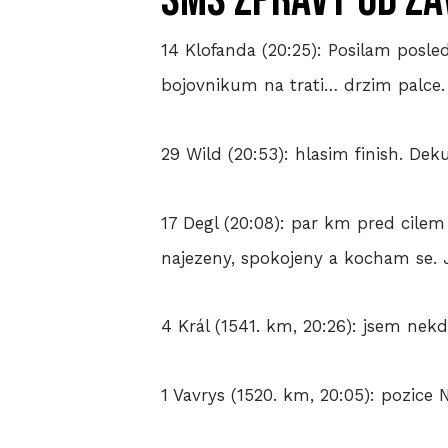
SMS zprávy od z
14 Klofanda (20:25): Posilam posle
bojovnikum na trati… drzim palce
29 Wild (20:53): hlasim finish. De
17 Degl (20:08): par km pred cile
najezeny, spokojeny a kocham se. 
4 Král (1541. km, 20:26): jsem nekd
1 Vavrys (1520. km, 20:05): pozice