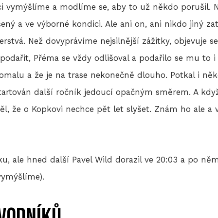
nci vymýšlíme a modlíme se, aby to už někdo porušil. N
ený a ve výborné kondici. Ale ani on, ani nikdo jiný zat
 čerstvá. Než dovyprávíme nejsilnější zážitky, objevuje 
dařit, Přéma se vždy odlišoval a podařilo se mu to i 
malu a že je na trase nekonečně dlouho. Potkal i něko
startován další ročník jedoucí opačným směrem. A když j
ěl, že o Kopkovi nechce pět let slyšet. Znám ho ale a
, ale hned další Pavel Wild dorazil ve 20:03 a po něm F
 vymýšlíme).