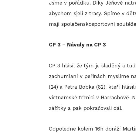
Jsme v pořádku. Díky Jéňově natras
abychom sjeli z trasy. Spíme v dět
mají společenskosportovní soutěže
CP 3 – Návaly na CP 3
CP 3 hlásí, že tým je sladěný a t
zachumlaní v peřinách myslíme na 
(24) a Petra Bobka (62), kteří hlási
vietnamské tržnici v Harrachově. 
zážitky a pak pokračovali dál.
Odpoledne kolem 16h doráží Martin 