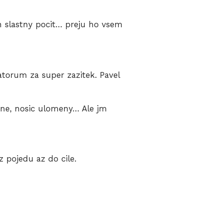
en slastny pocit… preju ho vsem
atorum za super zazitek. Pavel
ene, nosic ulomeny… Ale jm
z pojedu az do cile.