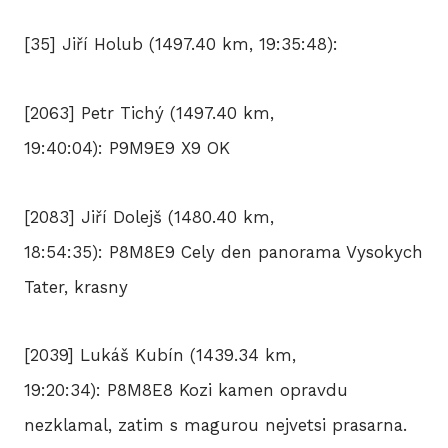
[35] Jiří Holub (1497.40 km, 19:35:48):
[2063] Petr Tichý (1497.40 km,
19:40:04): P9M9E9 X9 OK
[2083] Jiří Dolejš (1480.40 km,
18:54:35): P8M8E9 Cely den panorama Vysokych
Tater, krasny
[2039] Lukáš Kubín (1439.34 km,
19:20:34): P8M8E8 Kozi kamen opravdu
nezklamal, zatim s magurou nejvetsi prasarna.