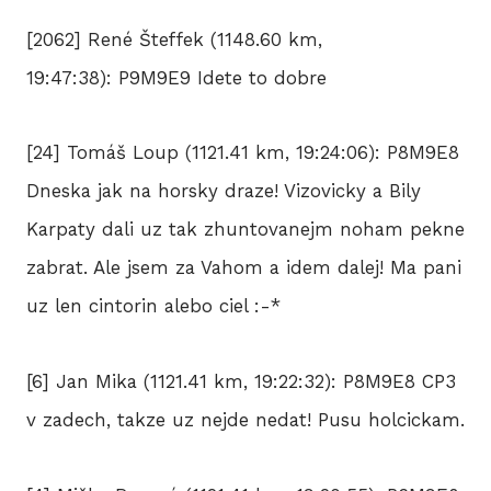
[2062] René Šteffek (1148.60 km,
19:47:38): P9M9E9 Idete to dobre
[24] Tomáš Loup (1121.41 km, 19:24:06): P8M9E8
Dneska jak na horsky draze! Vizovicky a Bily
Karpaty dali uz tak zhuntovanejm noham pekne
zabrat. Ale jsem za Vahom a idem dalej! Ma pani
uz len cintorin alebo ciel :-*
[6] Jan Mika (1121.41 km, 19:22:32): P8M9E8 CP3
v zadech, takze uz nejde nedat! Pusu holcickam.