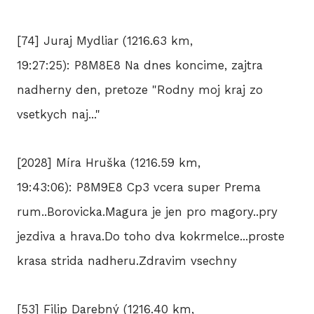
[74] Juraj Mydliar (1216.63 km,
19:27:25): P8M8E8 Na dnes koncime, zajtra
nadherny den, pretoze "Rodny moj kraj zo
vsetkych naj..."
[2028] Míra Hruška (1216.59 km,
19:43:06): P8M9E8 Cp3 vcera super Prema
rum..Borovicka.Magura je jen pro magory..pry
jezdiva a hrava.Do toho dva kokrmelce...proste
krasa strida nadheru.Zdravim vsechny
[53] Filip Darebný (1216.40 km,