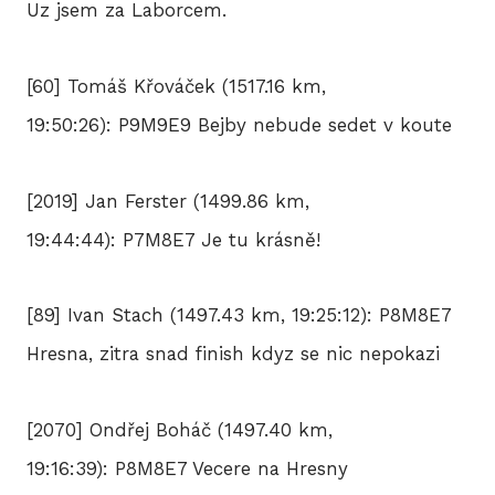
Uz jsem za Laborcem.
BLO
[60] Tomáš Křováček (1517.16 km,
DOB
19:50:26): P9M9E9 Bejby nebude sedet v koute
[2019] Jan Ferster (1499.86 km,
KON
19:44:44): P7M8E7 Je tu krásně!
E-S
[89] Ivan Stach (1497.43 km, 19:25:12): P8M8E7
Hresna, zitra snad finish kdyz se nic nepokazi
[2070] Ondřej Boháč (1497.40 km,
19:16:39): P8M8E7 Vecere na Hresny