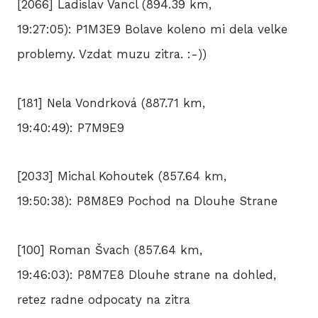
[2066] Ladislav Vancl (894.39 km,
19:27:05): P1M3E9 Bolave koleno mi dela velke
problemy. Vzdat muzu zitra. :-))
[181] Nela Vondrková (887.71 km,
19:40:49): P7M9E9
[2033] Michal Kohoutek (857.64 km,
19:50:38): P8M8E9 Pochod na Dlouhe Strane
[100] Roman Švach (857.64 km,
19:46:03): P8M7E8 Dlouhe strane na dohled,
retez radne odpocaty na zitra