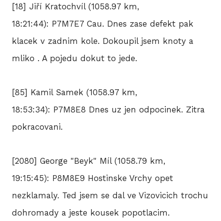
[18] Jiří Kratochvíl (1058.97 km,
18:21:44): P7M7E7 Cau. Dnes zase defekt pak
klacek v zadnim kole. Dokoupil jsem knoty a
mliko . A pojedu dokut to jede.
[85] Kamil Samek (1058.97 km,
18:53:34): P7M8E8 Dnes uz jen odpocinek. Zitra
pokracovani.
[2080] George "Beyk" Míl (1058.79 km,
19:15:45): P8M8E9 Hostinske Vrchy opet
nezklamaly. Ted jsem se dal ve Vizovicich trochu
dohromady a jeste kousek popotlacim.