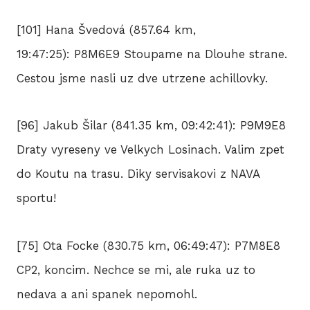
[101] Hana Švedová (857.64 km,
19:47:25): P8M6E9 Stoupame na Dlouhe strane.
Cestou jsme nasli uz dve utrzene achillovky.
[96] Jakub Šilar (841.35 km, 09:42:41): P9M9E8
Draty vyreseny ve Velkych Losinach. Valim zpet
do Koutu na trasu. Diky servisakovi z NAVA
sportu!
[75] Ota Focke (830.75 km, 06:49:47): P7M8E8
CP2, koncim. Nechce se mi, ale ruka uz to
nedava a ani spanek nepomohl.