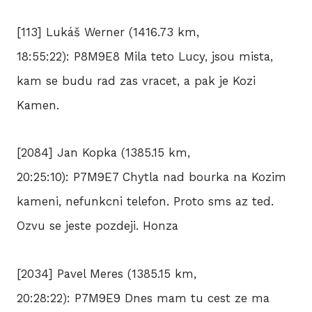
[113] Lukáš Werner (1416.73 km,
18:55:22): P8M9E8 Mila teto Lucy, jsou mista,
kam se budu rad zas vracet, a pak je Kozi
Kamen.
[2084] Jan Kopka (1385.15 km,
20:25:10): P7M9E7 Chytla nad bourka na Kozim
kameni, nefunkcni telefon. Proto sms az ted.
Ozvu se jeste pozdeji. Honza
[2034] Pavel Meres (1385.15 km,
20:28:22): P7M9E9 Dnes mam tu cest ze ma