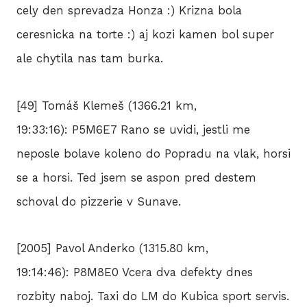
cely den sprevadza Honza :) Krizna bola
ceresnicka na torte :) aj kozi kamen bol super
ale chytila nas tam burka.
[49] Tomáš Klemeš (1366.21 km,
19:33:16): P5M6E7 Rano se uvidi, jestli me
neposle bolave koleno do Popradu na vlak, horsi
se a horsi. Ted jsem se aspon pred destem
schoval do pizzerie v Sunave.
[2005] Pavol Anderko (1315.80 km,
19:14:46): P8M8E0 Vcera dva defekty dnes
rozbity naboj. Taxi do LM do Kubica sport servis.