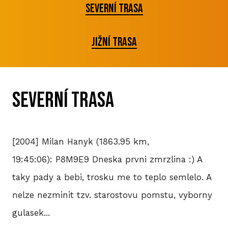
Severní trasa
P
T
jižní trasa
V
M
Severní trasa
R
V
[2004] Milan Hanyk (1863.95 km,
TRI
19:45:06): P8M9E9 Dneska prvni zmrzlina :) A
taky pady a bebi, trosku me to teplo semlelo. A
A
nelze nezminit tzv. starostovu pomstu, vyborny
S
gulasek...
LIS