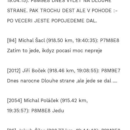
19:04:15): P8M9E8 DNES VYLET NA DLOUHE
STRANE. PAK TROCHU DEST ALE V POHODE :-
PO VECERI JESTE POPOJEDEME DAL.
[94] Michal Šacl (918.50 km, 19:40:35): P7M8E8
Zatim to jede, ikdyz pocasi moc nepreje
[2012] Jiří Boček (918.46 km, 19:08:55): P8M9E7
Dnes narocne Dlouhe strane ,ale jede se dal ....
[2054] Michal Poláček (915.42 km,
19:35:57): P8M8E8 Jedu