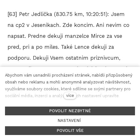
[63] Petr Jedlička (830.75 km, 10:20:51): Jsem
na cp2 v Jesenikach. Zde koncim. Ani nevim co
napsat. Predne dekuji manzelce Mirce za vse
pred, pri a po miles. Také Lence dekuji za
podporu. Dekuji Vsem ostatnim priznivcum,
pomocnikum na CP a mnoha dalsim, bez cas by
Abychom vám usnadnili procházení stránek, nabídli přizpůsobený
to neslo. Drzim vsem co pokracuji palce, dojedte
obsah nebo reklamu a mohli anonymně analyzovat návštěvnost,
využíváme soubory cookies, které sdílíme se svými partnery pro
ve zdravi a uzivejte si kazdy den.
více
sociální média, inzerci a analýzu. Jejich nastavení upravíte
odkazem "Nastavení cookies" a kdykoliv jej můžete změnit v
cz
en
patičce webu. Podrobnější informace najdete v našich Zásadách
POVOLIT NEZBYTNÉ
[10] Radek Tichý (830.75 km, 09:26:40): P9M9E9
ochrany osobních údajů a používání souborů cookies. Souhlasíte
NASTAVENÍ
Finish 500
s používáním cookies?
POVOLIT VŠE