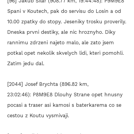
[96] Jakub Šilar (908.77 km, 19:44:48): P9M9E8
Spani v Koutech, pak do servisu do Losin a od
10.00 zpatky do stopy. Jeseniky trosku proverily.
Dneska prvni destiky, ale nic hroznyho. Diky
rannimu zdrzeni najeto malo, ale zato jsem
potkal opet nekolik skvelych lidi, kteri pomohli.
Zatim jedu dal.
[2044] Josef Brychta (896.82 km,
23:02:46): P8M9E8 Dlouhy Strane opet hnusny
pocasi a traser asi kamosi s baterkarema co se
cestou z Koutu vysmivaji.