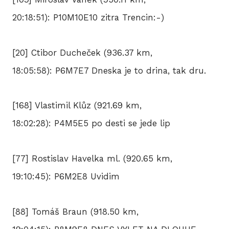
20:18:51): P10M10E10 zitra Trencin:-)
[20] Ctibor Ducheček (936.37 km,
18:05:58): P6M7E7 Dneska je to drina, tak dru.
[168] Vlastimil Klůz (921.69 km,
18:02:28): P4M5E5 po desti se jede lip
[77] Rostislav Havelka ml. (920.65 km,
19:10:45): P6M2E8 Uvidim
[88] Tomáš Braun (918.50 km,