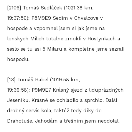
[2106] Tomáš Sedláček (1021.38 km,
19:37:56): P8M9E9 Sedim v Chvalcove v
hospode a vzpomnel jsem si jak jsme na
lonskych Milich totalne zmokli v Hostynkach a
seslo se tu asi 5 Milaru a kompletne jsme sezrali
hospodu.
[13] Tomáš Habel (1019.58 km,
19:36:58): P9M9E7 Krásný sjezd z liduprázdných
Jeseníku. Krásně se ochladilo a sprchlo. Další
drobný servis kola, taktéž tedy díky do
Drahotuše. Jahodám a třešním jsem neodolal.