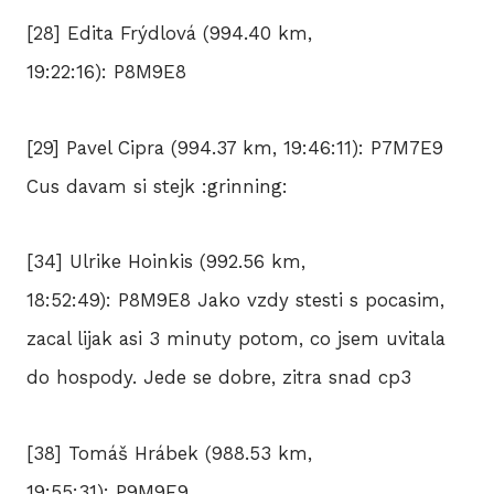
[28] Edita Frýdlová (994.40 km,
19:22:16): P8M9E8
[29] Pavel Cipra (994.37 km, 19:46:11): P7M7E9
Cus davam si stejk :grinning:
[34] Ulrike Hoinkis (992.56 km,
18:52:49): P8M9E8 Jako vzdy stesti s pocasim,
zacal lijak asi 3 minuty potom, co jsem uvitala
do hospody. Jede se dobre, zitra snad cp3
[38] Tomáš Hrábek (988.53 km,
19:55:31): P9M9E9