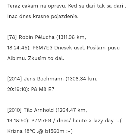
Teraz cakam na opravu. Ked sa dari tak sa dari .
Inac dnes krasne pojazdenie.
[78] Robin Pělucha (1311.96 km,
18:24:45): P6M7E3 Dnesek usel. Posilam pusu
Albimu. Zkusim to dal.
[2014] Jens Bochmann (1308.34 km,
20:19:10): P8 M8 E7
[2010] Tilo Arnhold (1264.47 km,
19:18:50): P7M7E9 / dnes/ heute > lazy day :-(
Krizna 18°C .@ b1560m :-)