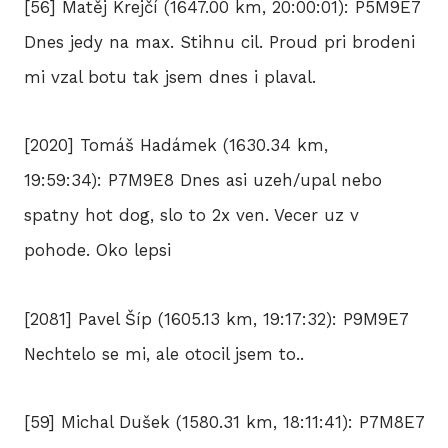
[56] Matěj Krejčí (1647.00 km, 20:00:01): P5M9E7
2
Dnes jedy na max. Stihnu cil. Proud pri brodeni
mi vzal botu tak jsem dnes i plaval.
2
2
[2020] Tomáš Hadámek (1630.34 km,
19:59:34): P7M9E8 Dnes asi uzeh/upal nebo
2
spatny hot dog, slo to 2x ven. Vecer uz v
2
pohode. Oko lepsi
20
[2081] Pavel Šíp (1605.13 km, 19:17:32): P9M9E7
20
Nechtelo se mi, ale otocil jsem to..
20
[59] Michal Dušek (1580.31 km, 18:11:41): P7M8E7