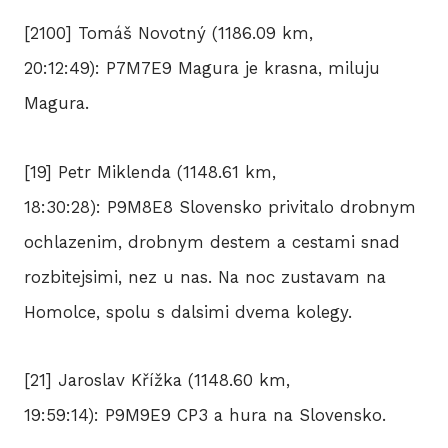
[2100] Tomáš Novotný (1186.09 km,
20:12:49): P7M7E9 Magura je krasna, miluju
Magura.
[19] Petr Miklenda (1148.61 km,
18:30:28): P9M8E8 Slovensko privitalo drobnym
ochlazenim, drobnym destem a cestami snad
rozbitejsimi, nez u nas. Na noc zustavam na
Homolce, spolu s dalsimi dvema kolegy.
[21] Jaroslav Křížka (1148.60 km,
19:59:14): P9M9E9 CP3 a hura na Slovensko.