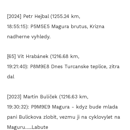
[2024] Petr Hejbal (1255.24 km,
18:55:15): P5M5E5 Magura brutus, Krizna
nadherne vyhledy.
[65] Vít Hrabánek (1216.68 km,
19:21:40): P8M9E8 Dnes Turcanske teplice, zitra
dal
[2023] Martin Bulíček (1216.63 km,
19:30:32): P9M9E9 Magura - kdyz bude mlada
pani Bulickova zlobit, vezmu ji na cyklovylet na
Maguru…..Labute