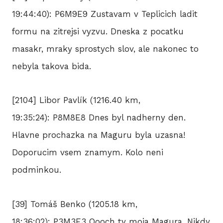
19:44:40): P6M9E9 Zustavam v Teplicich ladit
formu na zitrejsi vyzvu. Dneska z pocatku
masakr, mraky sprostych slov, ale nakonec to
nebyla takova bida.
[2104] Libor Pavlík (1216.40 km,
19:35:24): P8M8E8 Dnes byl nadherny den.
Hlavne prochazka na Maguru byla uzasna!
Doporucim vsem znamym. Kolo neni
podminkou.
[39] Tomáš Benko (1205.18 km,
18:36:02): P3M3E3 Oooch ty moja Magura. Nikdy