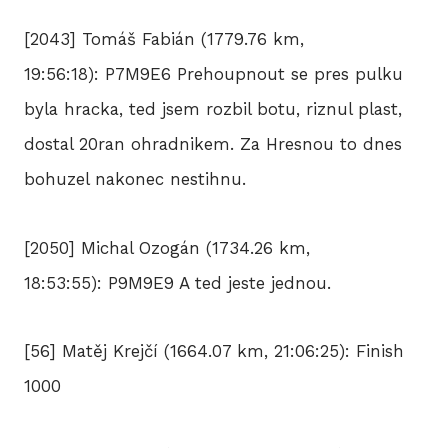
[2043] Tomáš Fabián (1779.76 km,
HIS
19:56:18): P7M9E6 Prehoupnout se pres pulku
byla hracka, ted jsem rozbil botu, riznul plast,
2
dostal 20ran ohradnikem. Za Hresnou to dnes
bohuzel nakonec nestihnu.
2
2
[2050] Michal Ozogán (1734.26 km,
18:53:55): P9M9E9 A ted jeste jednou.
2
20
[56] Matěj Krejčí (1664.07 km, 21:06:25): Finish
2
1000
2