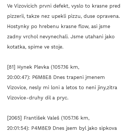
Ve Vizovicich prvni defekt, vyslo to krasne pred
pizzerii, takze nez upekli pizzu, duse opravena.
Hostynky po hrebenu krasne flow, asi jsme
zadny vrchol nevynechali. Jsme utahani jako
kotatka, spime ve stoje.
[81] Hynek Plevka (1057.16 km,
20:00:47): P6M8E8 Dnes trapeni jmenem
Vizovice, nesly mi loni a letos to neni jiny,zitra
Vizovice-druhy dil a pryc.
[2065] František Valeš (1057.16 km,
20:01:54): P4M8E9 Dnes jsem byl jako sipkova