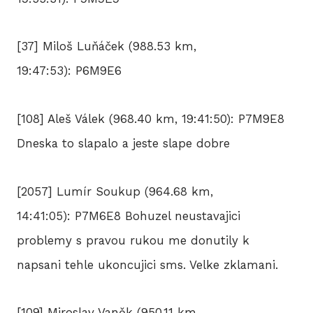
[37] Miloš Luňáček (988.53 km,
19:47:53): P6M9E6
[108] Aleš Válek (968.40 km, 19:41:50): P7M9E8
Dneska to slapalo a jeste slape dobre
[2057] Lumír Soukup (964.68 km,
14:41:05): P7M6E8 Bohuzel neustavajici
problemy s pravou rukou me donutily k
napsani tehle ukoncujici sms. Velke zklamani.
[109] Miroslav Vaněk (950.11 km,