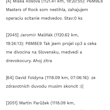
[4] Miška Rosová (1121.41 km, 19:20:55): P6M9E8
Masters of Rock som nestihla, zahajujem
operaciu scitanie medvedov. Stav:0 ks
[2045] Jaromír Maliňák (1120.62 km,
19:24:13): P8M8E9 Tak jsem projel cp3 a ceka
me divocina na Slovensku, medvedi a
drevokocury. Ahoj zitra
[64] David Foldyna (1118.09 km, 07:06:16): ze
zdravotnich duvodu musim skoncit :((
[2051] Martin Parůžek (1118.09 km,