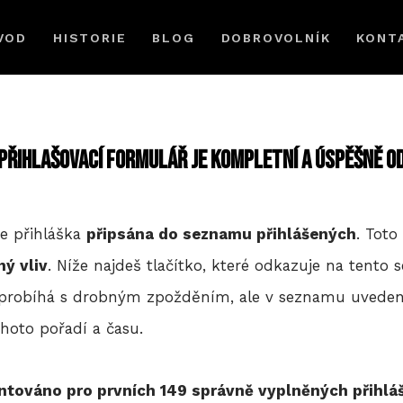
VOD
HISTORIE
BLOG
DOBROVOLNÍK
KONT
 přihlašovací formulář je kompletní a úspěšně o
de přihláška
připsána do seznamu přihlášených
. Tot
ý vliv
. Níže najdeš tlačítko, které odkazuje na tento
 probíhá s drobným zpožděním, ale v seznamu uvedený
ohoto pořadí a času.
ntováno pro prvních 149 správně vyplněných přihlá