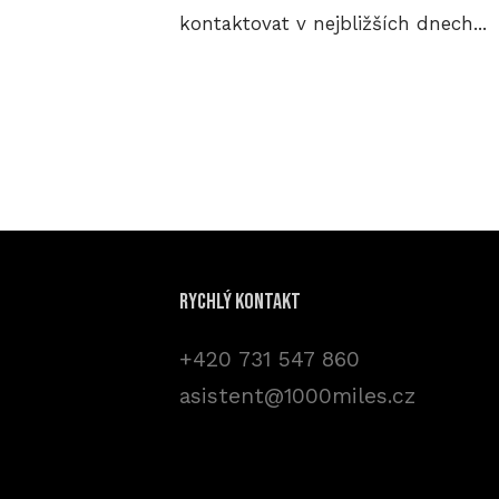
kontaktovat v nejbližších dnech...
Rychlý kontakt
+420 731 547 860
asistent@1000miles.cz