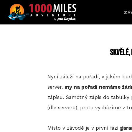
ZÁ
Skvělé,
Nyní záleží na pořadí, v jakém bu
server,
my na pořadí nemáme žádn
zápisu. Samotný zápis do tabulky
(dle serveru), proto vycházíme z t
Místo v závodě je v první fázi
gara