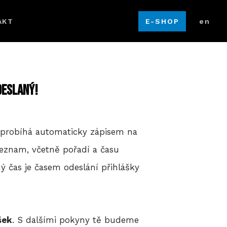
cz
AKT
E-SHOP
en
deslaný!
o probíhá automaticky zápisem na
 seznam, včetně pořadí a času
 čas je časem odeslání přihlášky
šek
. S dalšími pokyny tě budeme