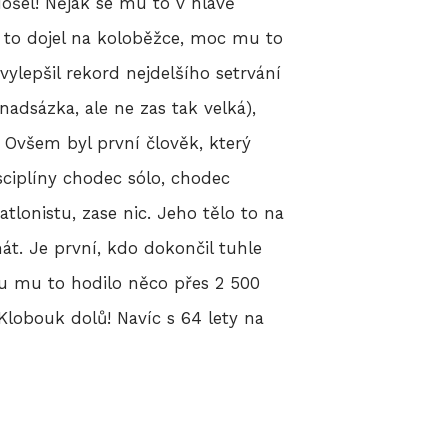
 došel! Nějak se mu to v hlavě
15 to dojel na koloběžce, moc mu to
vylepšil rekord nejdelšího setrvání
nadsázka, ale ne zas tak velká),
. Ovšem byl první člověk, který
sciplíny chodec sólo, chodec
tlonistu, zase nic. Jeho tělo to na
át. Je první, kdo dokončil tuhle
lu mu to hodilo něco přes 2 500
Klobouk dolů! Navíc s 64 lety na