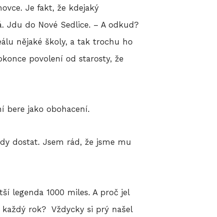
vce. Je fakt, že kdejaký
á. Jdu do Nové Sedlice. – A odkud?
eálu nějaké školy, a tak trochu ho
 dokonce povolení od starosty, že
í bere jako obohacení.
ěkdy dostat. Jsem rád, že jsme mu
tší legenda 1000 miles. A proč jel
í každý rok? Vždycky si prý našel