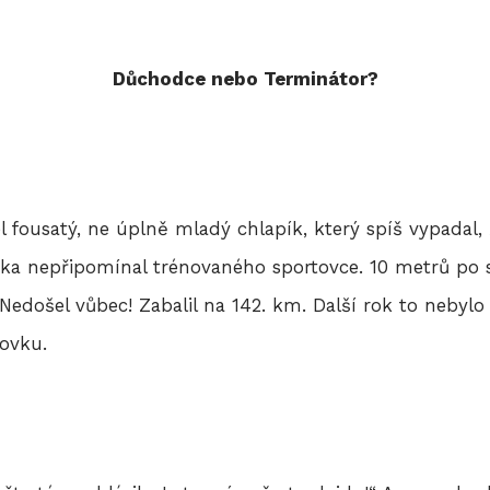
Důchodce nebo Terminátor?
el fousatý, ne úplně mladý chlapík, který spíš vypadal
leka nepřipomínal trénovaného sportovce. 10 metrů po s
. Nedošel vůbec! Zabalil na 142. km. Další rok to nebylo
covku.