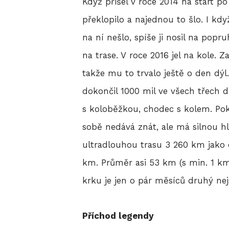
Když přišel v roce 2014 na start po
překlopilo a najednou to šlo. I kd
na ní nešlo, spíše ji nosil na popr
na trase. V roce 2016 jel na kole. 
takže mu to trvalo ještě o den dýl
dokončil 1000 mil ve všech třech d
s koloběžkou, chodec s kolem. Pokud
sobě nedává znát, ale má silnou hl
ultradlouhou trasu 3 260 km jako 
km. Průměr asi 53 km (s min. 1 km
krku je jen o pár měsíců druhý ne
Příchod legendy