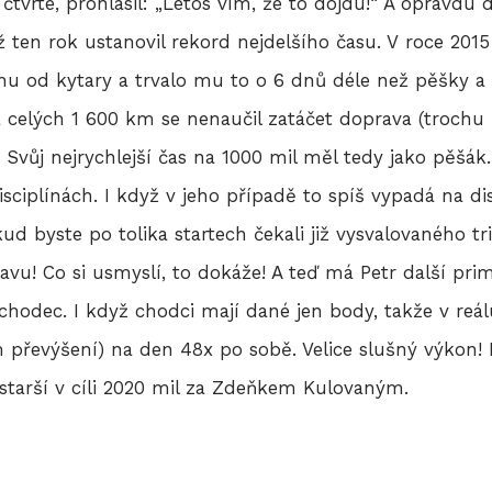
 čtvrté, prohlásil: „Letos vím, že to dojdu!“ A opravdu
yž ten rok ustanovil rekord nejdelšího času. V roce 20
uhu od kytary a trvalo mu to o 6 dnů déle než pěšky a 
Za celých 1 600 km se nenaučil zatáčet doprava (trochu 
. Svůj nejrychlejší čas na 1000 mil měl tedy jako pěšák
isciplínách. I když v jeho případě to spíš vypadá na di
 byste po tolika startech čekali již vysvalovaného tria
avu! Co si usmyslí, to dokáže! A teď má Petr další prim
chodec. I když chodci mají dané jen body, takže v reá
 převýšení) na den 48x po sobě. Velice slušný výkon! 
jstarší v cíli 2020 mil za Zdeňkem Kulovaným.