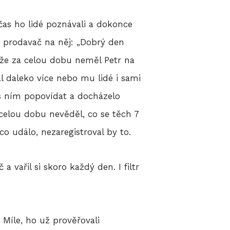
čas ho lidé poznávali a dokonce
, prodavač na něj: „Dobrý den
, že za celou dobu neměl Petr na
l daleko více nebo mu lidé i sami
i s ním popovídat a docházelo
celou dobu nevěděl, co se těch 7
co událo, nezaregistroval by to.
a vařil si skoro každý den. I filtr
 Míle, ho už prověřovali