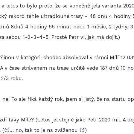
o a letos to bylo proto, že se konečně jela varianta 20
cký rekord téhle ultradlouhé trasy - 48 dnů 4 hodiny
ýdnů 6dnů 4 hodiny 55 minut nebo 1 měsíc, 2 týdny, 3 
 za sebou 1-2-3-4-5. Prostě Petr ví, jak má dojít.)
inou v kategorii chodec absolvoval v rámci Mílí 12 03
A v čase stráveném na trase určitě vede 187 dnů 10 ho
 2/3 roku.
ě ne! To ale říká každý rok, jsem si jistý, že na startu
dí taky Míle? (Letos jel stejně jako Petr 2020 mil. A do
 (😊… no, tak to je na zváženou 😊)