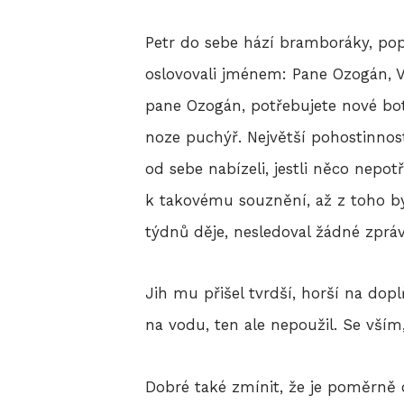
Petr do sebe hází bramboráky, pop
oslovovali jménem: Pane Ozogán, Vy
pane Ozogán, potřebujete nové bot
noze puchýř. Největší pohostinnost
od sebe nabízeli, jestli něco nepot
k takovému souznění, až z toho by
týdnů děje, nesledoval žádné zprávy
Jih mu přišel tvrdší, horší na doplň
na vodu, ten ale nepoužil. Se vším,
Dobré také zmínit, že je poměrně o