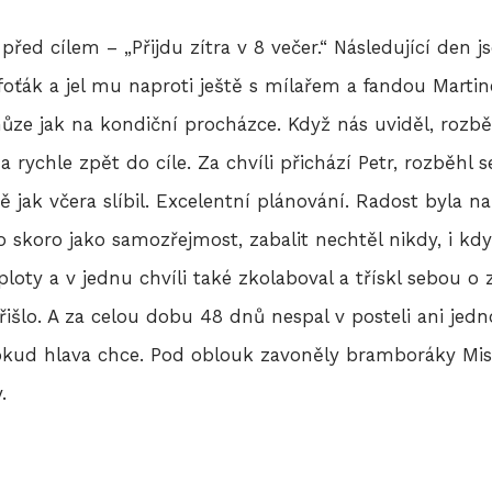
před cílem – „Přijdu zítra v 8 večer.“ Následující den
 foťák a jel mu naproti ještě s mílařem a fandou Martin
 chůze jak na kondiční procházce. Když nás uviděl, rozb
 a rychle zpět do cíle. Za chvíli přichází Petr, rozběhl
ak včera slíbil. Excelentní plánování. Radost byla na 
 to skoro jako samozřejmost, zabalit nechtěl nikdy, i k
teploty a v jednu chvíli také zkolaboval a třískl sebou
išlo. A za celou dobu 48 dnů nespal v posteli ani jednou
kud hlava chce. Pod oblouk zavoněly bramboráky Mist
.