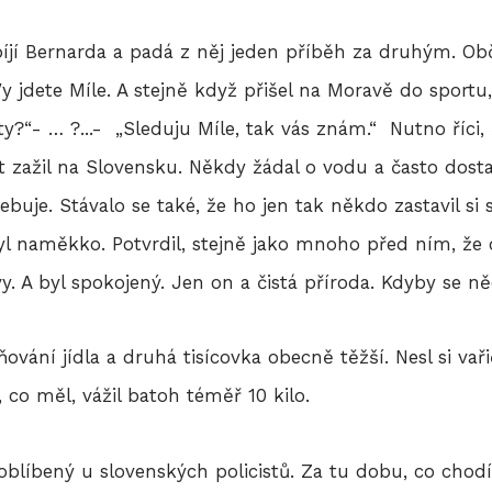
íjí Bernarda a padá z něj jeden příběh za druhým. Ob
 jdete Míle. A stejně když přišel na Moravě do sportu
y?“- … ?...- „Sleduju Míle, tak vás znám.“ Nutno říci
 zažil na Slovensku. Někdy žádal o vodu a často dosta
řebuje. Stávalo se také, že ho jen tak někdo zastavil s
l naměkko. Potvrdil, stejně jako mnoho před ním, že 
. A byl spokojený. Jen on a čistá příroda. Kdyby se ně
ování jídla a druhá tisícovka obecně těžší. Nesl si vařič 
 co měl, vážil batoh téměř 10 kilo.
blíbený u slovenských policistů. Za tu dobu, co chodí