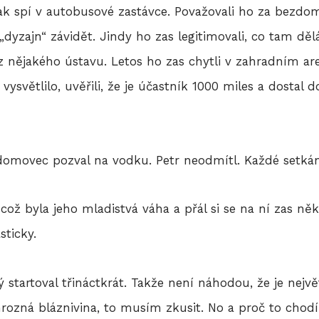
k spí v autobusové zastávce. Považovali ho za bezdomo
yzajn“ závidět. Jindy ho zas legitimovali, co tam děl
l z nějakého ústavu. Letos ho zas chytli v zahradním ar
 vysvětlilo, uvěřili, že je účastník 1000 miles a dostal
omovec pozval na vodku. Petr neodmítl. Každé setkán
což byla jeho mladistvá váha a přál si se na ní zas n
sticky.
ý startoval třináctkrát. Takže není náhodou, že je nejvě
hrozná bláznivina, to musím zkusit. No a proč to chod