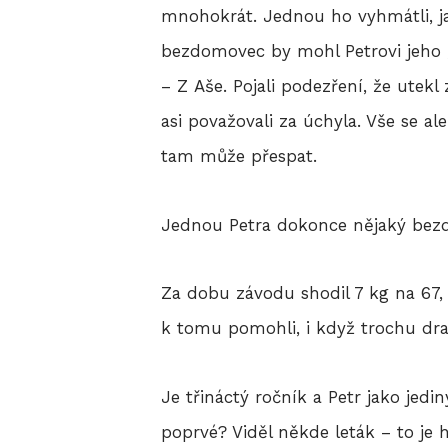
mnohokrát. Jednou ho vyhmátli, ja
bezdomovec by mohl Petrovi jeho „d
– Z Aše. Pojali podezření, že utek
asi považovali za úchyla. Vše se ale
tam může přespat.
Jednou Petra dokonce nějaký bezd
Za dobu závodu shodil 7 kg na 67, 
k tomu pomohli, i když trochu dra
Je třináctý ročník a Petr jako jedin
poprvé? Viděl někde leták – to je 