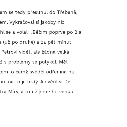
 jsem se tedy přesunul do Třebeně,
em. Vykračoval si jakoby nic.
ěhl se a volal: „Běžím poprvé po 2 a
 se (už po druhé) a za pět minut
Petrovi vidět, ale žádná velká
dyž s problémy se potýkal. Měl
 o zem, o čemž svědčí odřenina na
, na to je hrdý. A ověřil si, že
ra Míry, a to už jsme ho venku