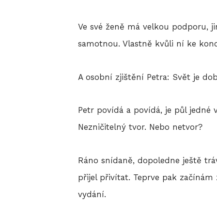
Ve své ženě má velkou podporu, jina
samotnou. Vlastně kvůli ní ke konci
A osobní zjištění Petra: Svět je do
Petr povídá a povídá, je půl jedné 
Nezničitelný tvor. Nebo netvor?
Ráno snídaně, dopoledne ještě trá
přijel přivítat. Teprve pak začín
vydání.