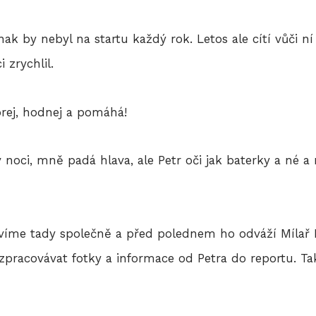
k by nebyl na startu každý rok. Letos ale cítí vůči ní 
 zrychlil.
brej, hodnej a pomáhá!
v noci, mně padá hlava, ale Petr oči jak baterky a né a
víme tady společně a před polednem ho odváží Mílař 
ám zpracovávat fotky a informace od Petra do reportu. 