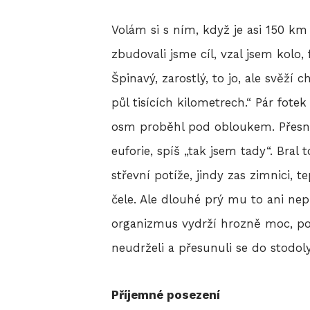
Volám si s ním, když je asi 150 km 
zbudovali jsme cíl, vzal jsem kolo,
Špinavý, zarostlý, to jo, ale svěží
půl tisících kilometrech.“ Pár fotek
osm proběhl pod obloukem. Přesně j
euforie, spíš „tak jsem tady“. Bral
střevní potíže, jindy zas zimnici, 
čele. Ale dlouhé prý mu to ani nepř
organizmus vydrží hrozně moc, po
neudrželi a přesunuli se do stodoly
Příjemné posezení