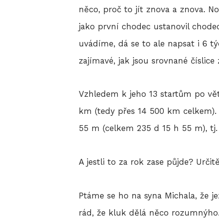
něco, proč to jít znova a znova. N
jako první chodec ustanovil chode
uvádíme, dá se to ale napsat i 6 t
zajímavé, jak jsou srovnané číslice
Vzhledem k jeho 13 startům po větš
km (tedy přes 14 500 km celkem). 
55 m (celkem 235 d 15 h 55 m), tj.
A jestli to za rok zase půjde? Určit
Ptáme se ho na syna Michala, že jez
rád, že kluk dělá něco rozumnýho.