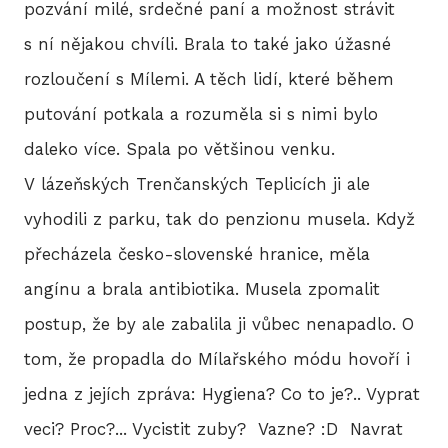
pozvání milé, srdečné paní a možnost strávit
BLO
s ní nějakou chvíli. Brala to také jako úžasné
rozloučení s Mílemi. A těch lidí, které během
DOB
putování potkala a rozuměla si s nimi bylo
daleko více. Spala po většinou venku.
V lázeňských Trenčanských Teplicích ji ale
KON
vyhodili z parku, tak do penzionu musela. Když
přecházela česko-slovenské hranice, měla
E-S
angínu a brala antibiotika. Musela zpomalit
postup, že by ale zabalila ji vůbec nenapadlo. O
tom, že propadla do Mílařského módu hovoří i
jedna z jejích zpráva: Hygiena? Co to je?.. Vyprat
veci? Proc?... Vycistit zuby? Vazne? :D Navrat