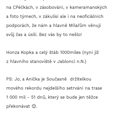
na CPéčkách, v zásobování, v kameramanských
a foto týmech, v zákulisí ale i na neoficiálních
podporách, že nám a hlavně Mílařům věnují
svůj čas a úsilí. Bez vás by to nešlo!
Honza Kopka a celý štáb 1000miles (nyní již
z hlavního stanoviště v Jablonci n.N.)
PS: Jo, a Anička je Současně držitelkou
mového rekordu nejdelšího setrvání na trase
1 000 mil - 51 dnů, který se bude jen těžce
překonávat 😊.