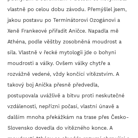
vlastně po celou dobu závodu. Přemýšlel jsem,
jakou postavu po Terminátorovi Ozogánovi a
HIS
Xeně Frankeové přiřadit Aničce. Napadla mě
Athéna, podle věštby zosobněná moudrost a
2
síla. Vlastně v řecké mytologii jde o bohyni
2
moudrosti a války. Ovšem války chytře a
2
rozvážně vedené, vždy končící vítězstvím. A
takový boj Anička přesně předvedla,
2
postupovala uvážlivě a bitvu proti neskutečné
20
vzdálenosti, nepřízni počasí, vlastní únavě a
dalším mnoha překážkám na trase přes Česko-
2
Slovensko dovedla do vítězného konce. A
2