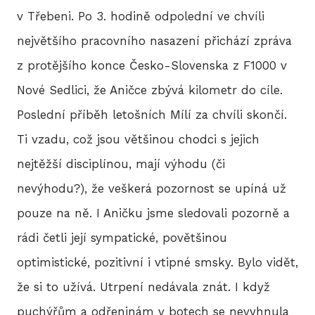
v Třebeni. Po 3. hodině odpolední ve chvíli
P
největšího pracovního nasazení přichází zpráva
T
z protějšího konce Česko-Slovenska z F1000 v
V
Nové Sedlici, že Aničce zbývá kilometr do cíle.
Poslední příběh letošních Mílí za chvíli skončí.
M
Ti vzadu, což jsou většinou chodci s jejich
R
nejtěžší disciplínou, mají výhodu (či
nevýhodu?), že veškerá pozornost se upíná už
V
pouze na ně. I Aničku jsme sledovali pozorně a
TRI
rádi četli její sympatické, povětšinou
A
optimistické, pozitivní i vtipné smsky. Bylo vidět,
S
že si to užívá. Utrpení nedávala znát. I když
LIS
puchýřům a odřeninám v botech se nevyhnula