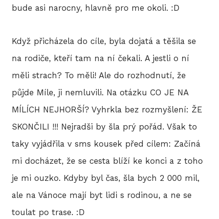
bude asi narocny, hlavně pro me okoli. :D
Když přicházela do cíle, byla dojatá a těšila se
na rodiče, kteří tam na ní čekali. A jestli o ní
měli strach? To měli! Ale do rozhodnutí, že
půjde Míle, ji nemluvili. Na otázku CO JE NA
MÍLÍCH NEJHORŠÍ? Vyhrkla bez rozmyšlení: ŽE
SKONČILI !!! Nejradši by šla prý pořád. Však to
taky vyjádřila v sms kousek před cílem: Začíná
mi docházet, že se cesta blíží ke konci a z toho
je mi ouzko. Kdyby byl čas, šla bych 2 000 mil,
ale na Vánoce mají byt lidi s rodinou, a ne se
toulat po trase. :D