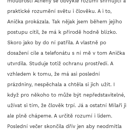
moudrostí Athény se obvykle rozumí shrnující a
2
praktické rozumění světu i člověku. A i to,
Anička prokázala. Tak nějak jsem během jejího
2
postupu cítil, že má k přírodě hodně blízko.
2
Skoro jako by do ní patřila. A vlastně po
dosažení cíle a telefonátu s ní mě v tom Anička
2
utvrdila. Studuje totiž ochranu prostředí. A
2
vzhledem k tomu, že má asi poslední
20
prázdniny, nespěchala a chtěla si jich užít. I
když pro někoho to může být nepředstavitelné,
20
užívat si tím, že člověk trpí. Já a ostatní Mílaři ji
20
ale plně chápeme. A určitě rozumí i lidem.
Poslední večer skončila dřív jen aby neodmítla