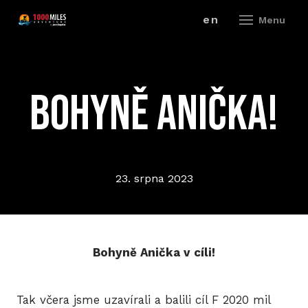
cz
en
Menu
ZÁV
Bohyně Anička!
A
V
ZÁ
23. srpna 2023
P
R
Bohyně Anička v cíli!
ZÁ
P
Tak včera jsme uzavírali a balili cíl F 2020 mil