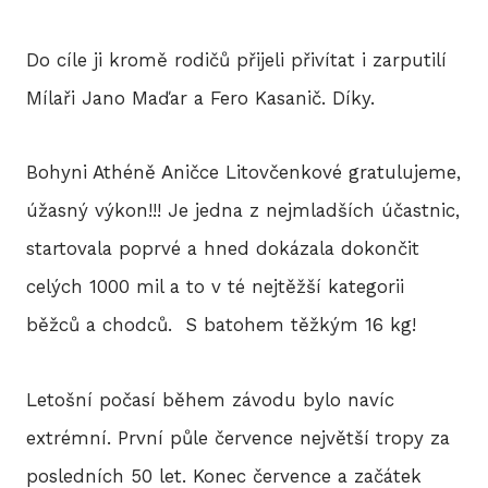
Do cíle ji kromě rodičů přijeli přivítat i zarputilí
Mílaři Jano Maďar a Fero Kasanič. Díky.
Bohyni Athéně Aničce Litovčenkové gratulujeme,
úžasný výkon!!! Je jedna z nejmladších účastnic,
startovala poprvé a hned dokázala dokončit
celých 1000 mil a to v té nejtěžší kategorii
běžců a chodců. S batohem těžkým 16 kg!
Letošní počasí během závodu bylo navíc
extrémní. První půle července největší tropy za
posledních 50 let. Konec července a začátek