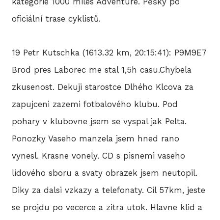
kategorie 1000 miles Adventure. Pěšky po
oficiální trase cyklistů.
19 Petr Kutschka (1613.32 km, 20:15:41): P9M9E7
Brod pres Laborec me stal 1,5h casu.Chybela
zkusenost. Dekuji starostce Dlhého Klcova za
zapujceni zazemi fotbalového klubu. Pod
pohary v klubovne jsem se vyspal jak Pelta.
Ponozky Vaseho manzela jsem hned rano
vynesl. Krasne vonely. CD s pisnemi vaseho
lidového sboru a svaty obrazek jsem neutopil.
Diky za dalsi vzkazy a telefonaty. Cil 57km, jeste
se projdu po vecerce a zitra utok. Hlavne klid a