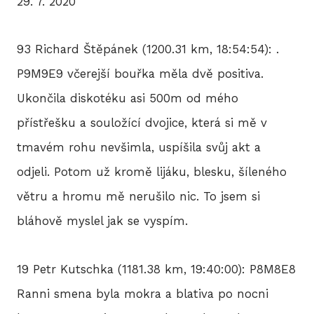
29. 7. 2020
93 Richard Štěpánek (1200.31 km, 18:54:54): .
P9M9E9 včerejší bouřka měla dvě positiva.
Ukončila diskotéku asi 500m od mého
přístřešku a souložící dvojice, která si mě v
tmavém rohu nevšimla, uspíšila svůj akt a
odjeli. Potom už kromě lijáku, blesku, šíleného
větru a hromu mě nerušilo nic. To jsem si
bláhově myslel jak se vyspím.
19 Petr Kutschka (1181.38 km, 19:40:00): P8M8E8
Ranni smena byla mokra a blativa po nocni