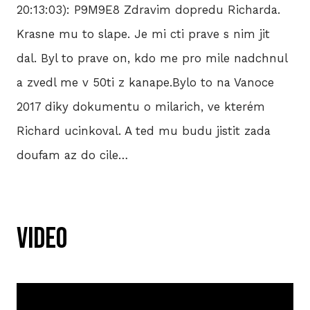
20:13:03): P9M9E8 Zdravim dopredu Richarda.
Krasne mu to slape. Je mi cti prave s nim jit
dal. Byl to prave on, kdo me pro mile nadchnul
a zvedl me v 50ti z kanape.Bylo to na Vanoce
2017 diky dokumentu o milarich, ve kterém
Richard ucinkoval. A ted mu budu jistit zada
doufam az do cile…
VIDEO