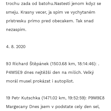
trochu zada od batohu.Nastesti jenom kdyz se
smeju. Krasny vecer, ja spim ve vychytaném
pristresku primo pred obecakem. Tak snad
nezaspim.
4. 8. 2020
93 Richard Štěpánek (1503.68 km, 18:14:46): .
P4M5E9 dnes nejtěžší den na mílích. Velký
morál musel prokázat i autopilot.
19 Petr Kutschka (1471.02 km, 19:52:59): P9M9E8
Margecany Dnes jsem v podstate cely den sel,