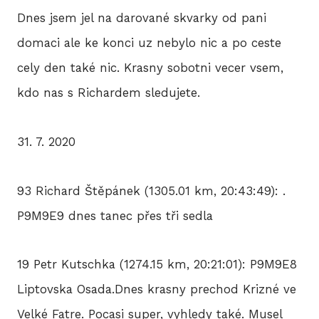
Dnes jsem jel na darované skvarky od pani
domaci ale ke konci uz nebylo nic a po ceste
cely den také nic. Krasny sobotni vecer vsem,
kdo nas s Richardem sledujete.
31. 7. 2020
93 Richard Štěpánek (1305.01 km, 20:43:49): .
P9M9E9 dnes tanec přes tři sedla
19 Petr Kutschka (1274.15 km, 20:21:01): P9M9E8
Liptovska Osada.Dnes krasny prechod Krizné ve
Velké Fatre. Pocasi super, vyhledy také. Musel