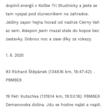
doplnil energii v Kolibe Tri Studnicky a jeste se
tam vyspal pod slunecnikem na zahradce.
Jédiny zapor hejna hovad od nadrze Cierny Vah
az sem. Alespon jsem mazal stale do kopce bez
zastavky. Dobrou noc a zase diky za vzkazy.
1. 8. 2020
93 Richard Štěpánek (1348.16 km, 18:47:42): .
P9M9E9
19 Petr Kutschka (1319.14 km, 19:53:18): P8M8E8
Demanovska dolina. Jdu se hodne najist a napit.