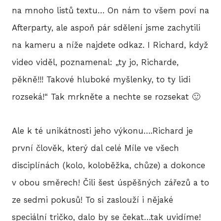
BLO
na mnoho listů textu… On nám to všem poví na
Afterparty, ale aspoň pár sdělení jsme zachytili
na kameru a níže najdete odkaz. I Richard, když
DOB
video viděl, poznamenal: „ty jo, Richarde,
pěkně!!! Takové hluboké myšlenky, to ty lidi
KON
rozseká!“ Tak mrkněte a nechte se rozsekat 🙂
Ale k té unikátnosti jeho výkonu….Richard je
E-S
první člověk, který dal celé Míle ve všech
disciplínách (kolo, koloběžka, chůze) a dokonce
v obou směrech! Čili šest úspěšných zářezů a to
ze sedmi pokusů! To si zaslouží i nějaké
speciální tričko, dalo by se čekat…tak uvidíme!