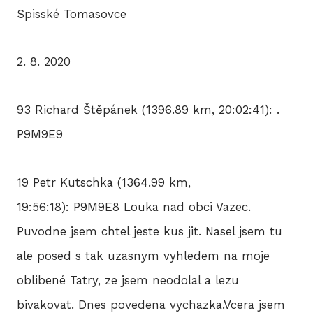
Spisské Tomasovce
2. 8. 2020
93 Richard Štěpánek (1396.89 km, 20:02:41): .
P9M9E9
19 Petr Kutschka (1364.99 km,
19:56:18): P9M9E8 Louka nad obci Vazec.
Puvodne jsem chtel jeste kus jit. Nasel jsem tu
ale posed s tak uzasnym vyhledem na moje
oblibené Tatry, ze jsem neodolal a lezu
bivakovat. Dnes povedena vychazka.Vcera jsem