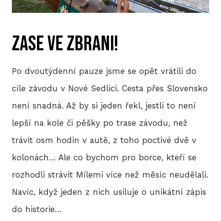
P
Zase ve zbrani!
T
V
Po dvoutýdenní pauze jsme se opět vrátili do
M
cíle závodu v Nové Sedlici. Cesta přes Slovensko
není snadná. Až by si jeden řekl, jestli to není
R
lepší na kole či pěšky po trase závodu, než
V
trávit osm hodin v autě, z toho poctivé dvě v
TRI
kolonách… Ale co bychom pro borce, kteří se
rozhodli strávit Mílemi více než měsíc neudělali.
A
Navíc, když jeden z nich usiluje o unikátní zápis
S
do historie…
LIS