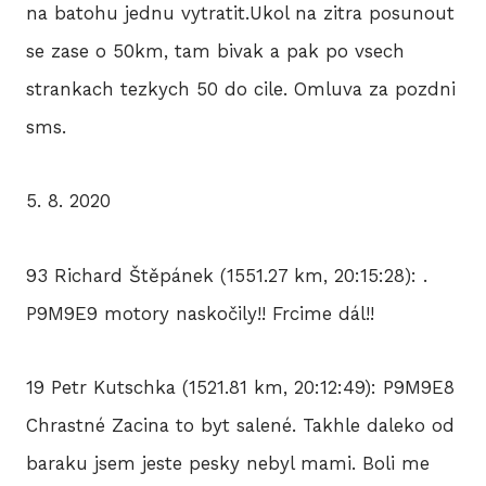
na batohu jednu vytratit.Ukol na zitra posunout
se zase o 50km, tam bivak a pak po vsech
strankach tezkych 50 do cile. Omluva za pozdni
sms.
5. 8. 2020
93 Richard Štěpánek (1551.27 km, 20:15:28): .
P9M9E9 motory naskočily!! Frcime dál!!
19 Petr Kutschka (1521.81 km, 20:12:49): P9M9E8
Chrastné Zacina to byt salené. Takhle daleko od
baraku jsem jeste pesky nebyl mami. Boli me