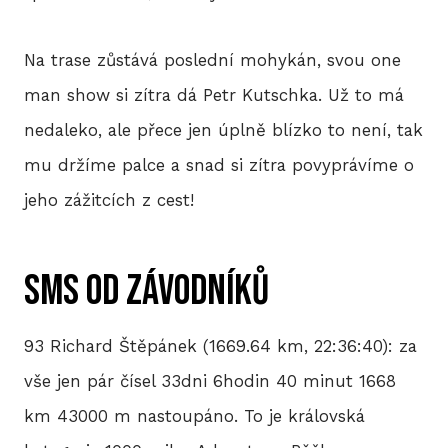
Na trase zůstává poslední mohykán, svou one
man show si zítra dá Petr Kutschka. Už to má
nedaleko, ale přece jen úplně blízko to není, tak
mu držíme palce a snad si zítra povyprávíme o
jeho zážitcích z cest!
SMS od závodníků
93 Richard Štěpánek (1669.64 km, 22:36:40): za
vše jen pár čísel 33dni 6hodin 40 minut 1668
km 43000 m nastoupáno. To je královská