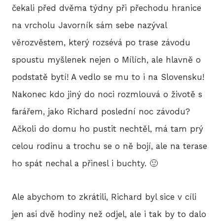
čekali před dvěma týdny při přechodu hranice
2
na vrcholu Javorník sám sebe nazýval
2
věrozvěstem, který rozsévá po trase závodu
spoustu myšlenek nejen o Mílích, ale hlavně o
2
podstatě bytí! A vedlo se mu to i na Slovensku!
2
Nakonec kdo jiný do noci rozmlouvá o životě s
farářem, jako Richard poslední noc závodu?
2
Ačkoli do domu ho pustit nechtěl, má tam prý
20
celou rodinu a trochu se o ně bojí, ale na terase
20
ho spát nechal a přinesl i buchty. 🙂
20
Ale abychom to zkrátili, Richard byl sice v cíli
jen asi dvě hodiny než odjel, ale i tak by to dalo