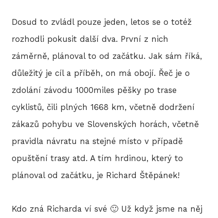
Dosud to zvládl pouze jeden, letos se o totéž
HIS
rozhodli pokusit další dva. První z nich
záměrně, plánoval to od začátku. Jak sám říká,
2
důležitý je cíl a příběh, on má obojí. Řeč je o
zdolání závodu 1000miles pěšky po trase
2
cyklistů, čili plných 1668 km, včetně dodržení
2
zákazů pohybu ve Slovenských horách, včetně
2
pravidla návratu na stejné místo v případě
opuštění trasy atd. A tím hrdinou, který to
20
plánoval od začátku, je Richard Štěpánek!
2
Kdo zná Richarda ví své 🙂 Už když jsme na něj
2