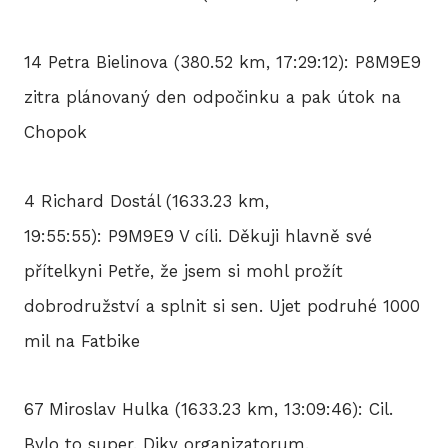
14 Petra Bielinova (380.52 km, 17:29:12): P8M9E9
zitra plánovaný den odpočinku a pak útok na
Chopok
4 Richard Dostál (1633.23 km,
19:55:55): P9M9E9 V cíli. Děkuji hlavně své
přítelkyni Petře, že jsem si mohl prožít
dobrodružství a splnit si sen. Ujet podruhé 1000
mil na Fatbike
67 Miroslav Hulka (1633.23 km, 13:09:46): Cil.
Bylo to super. Diky organizatorum.