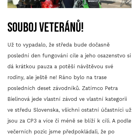
P
souboj veteránů!
T
V
Už to vypadalo, že středa bude dočasně
M
poslední den fungování cíle a jeho osazenstvo si
dá krátkou pauza a potěší návštěvou své
R
rodiny, ale ještě ne! Ráno bylo na trase
V
posledních deset závodníků. Zatímco Petra
TRI
Bielinová jede vlastní závod ve vlastní kategorii
ve středu Slovenska, všichni ostatní účastníci už
A
jsou za CP3 a více či méně se blíží k cíli. A podle
S
večerních pozic jsme předpokládali, že po
LIS