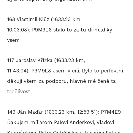
168 Vlastimil Klůz (1633.23 km,
10:03:08): P9M9E6 stalo to za tu drinu,diky
vsem
117 Jaroslav Křížka (1633.23 km,
11:43:04): P9M9E8 Jsem v cíli. Bylo to perfektní,
děkuji všem za podporu, hlavně mě ženě ta
trpělivost.
149 Ján Maďar (1633.23 km, 12:59:51): P7M4E9
Ďakujem míliarom Paľovi Anderkovi, Vladovi
Kramárikovi, Petre Oubělickej a frajerovi Peťovi