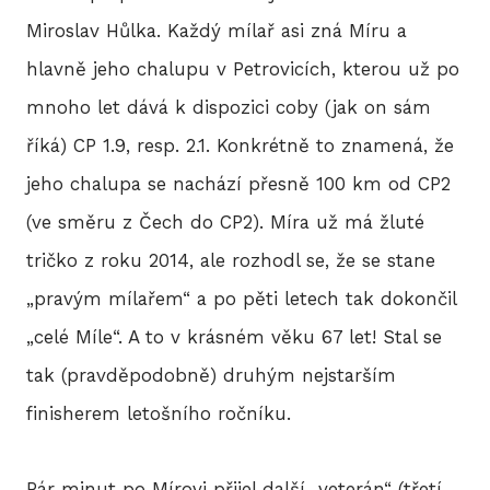
Miroslav Hůlka. Každý mílař asi zná Míru a
hlavně jeho chalupu v Petrovicích, kterou už po
mnoho let dává k dispozici coby (jak on sám
říká) CP 1.9, resp. 2.1. Konkrétně to znamená, že
jeho chalupa se nachází přesně 100 km od CP2
(ve směru z Čech do CP2). Míra už má žluté
tričko z roku 2014, ale rozhodl se, že se stane
„pravým mílařem“ a po pěti letech tak dokončil
„celé Míle“. A to v krásném věku 67 let! Stal se
tak (pravděpodobně) druhým nejstarším
finisherem letošního ročníku.
Pár minut po Mírovi přijel další „veterán“ (třetí