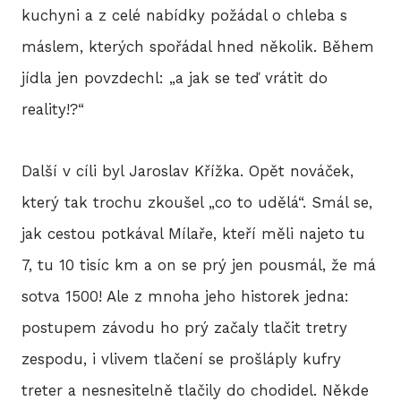
kuchyni a z celé nabídky požádal o chleba s
2
máslem, kterých spořádal hned několik. Během
2
jídla jen povzdechl: „a jak se teď vrátit do
reality!?“
2
2
Další v cíli byl Jaroslav Křížka. Opět nováček,
který tak trochu zkoušel „co to udělá“. Smál se,
2
jak cestou potkával Mílaře, kteří měli najeto tu
20
7, tu 10 tisíc km a on se prý jen pousmál, že má
20
sotva 1500! Ale z mnoha jeho historek jedna:
postupem závodu ho prý začaly tlačit tretry
20
zespodu, i vlivem tlačení se prošláply kufry
treter a nesnesitelně tlačily do chodidel. Někde