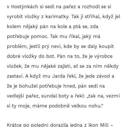
BLO
v Hostýnkách si sedl na pařez a rozhodl se si
vyrobit vložky z karimatky. Tak ji stříhal, když jel
kolem nějaký pán na kole a ptá se, zda
DOB
potřebuje pomoc. Tak mu říkal, jaký má
problém, jestli prý neví, kde by se daly koupit
KON
dobré vložky do bot. Pán na to, že je výrobce
vložek, že mu nějaké zajistí, ať se za ním někdy
zastaví. A když mu Jarda řekl, že jede závod a
E-S
že je bohužel potřebuje hned, pán sedl na
vedlejší pařez, sundal boty a řekl: „tak na, vezmi
si ty moje, máme podobně velkou nohu.“
Krátce po polední dorazila jedna z ikon Mílí –