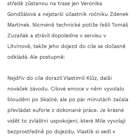
středě zůstanou na trase jen Veronika
Gondžálová a nejstarší účastník ročníku Zdenek
HIS
Martínek. Nicméně technické potíže řešil Tomáš
Zuzaňák a strávil dopoledne v servisu v
2
Litvínově, takže jeho dojezd do cíle se dočasně
odkládá. Ale postupně:
2
2
Nejdřív do cíle dorazil Vlastimil Klůz, další
2
nováček závodu. Cílové emoce v něm vyvolalo
bloudění po Skalné, ale po pár minutách začala
20
převládat euforie z dokonané práce. Je krásné
2
vidět to zvláštní uspokojení, které Míle vyvolají
bezprostředně po dojezdu. Vlastík si sedl v
2