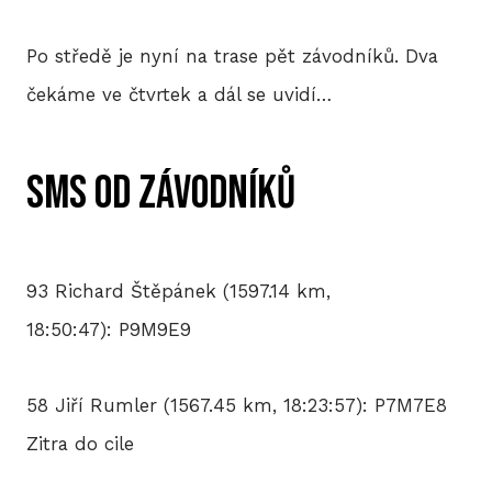
Po středě je nyní na trase pět závodníků. Dva
čekáme ve čtvrtek a dál se uvidí…
SMS od závodníků
93 Richard Štěpánek (1597.14 km,
18:50:47): P9M9E9
58 Jiří Rumler (1567.45 km, 18:23:57): P7M7E8
Zitra do cile