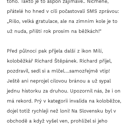
toho. Takto je to aspoň zajímavé.. Nicméně,
přátelé ho hned v cíli počastovali SMS zprávou:
„Ríšo, velká gratulace, ale na zimním kole je to
už nuda, příští rok prosím na běžkách!“
Před půlnocí pak přijela další z ikon Mílí,
koloběžkář Richard Štěpánek. Richard přijel,
pozdravil, sedl si a mlčel….samozřejmě vtip!
Ještě ani neprojel cílovou bránou a už sypal
jednu historku za druhou. Upozornil nás, že i on
má rekord. Prý v kategorii invalida na koloběžce,
dojel totiž rychleji než loni! Na Slovensku byl v
obchodě a když vyšel ven, prohlížel si jeho