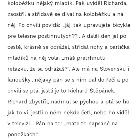
koloběžku nějaký mladík. Pak uviděl Richarda,
zaostřil a střídavě se díval na koloběžku a na
něj. Po chvíli povídá: „jáj, tak upravujete bicykle
pre telesne postihnutých??“. A další den jel po
cestě, krásně se odrážel, střídal nohy a partička
mladíků na něj vola: „máš pretrhnutú
reťazku, že sa odrážaš?“. Ale má na Slovensku i
fanoušky…nějaký pán se s ním dal do řeči a po
chvíli se ptá, jestli je to Richard Štěpánek.
Richard zbystřil, nadmul se pýchou a ptá se ho,
jak to ví, jestli o něm někde četl, nebo ho viděl
v televizi… Pán na to: „máte to napsané na
ponožkách.“