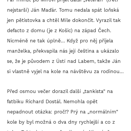
nejstarší) Ján Maďár. Tomu nedala spát loňská
jen pětistovka a chtěl Míle dokončit. Vyrazil tak
defacto z domu (je z Košic) na západ Čech.
Nicméně ne tak úplně… Když pro něj přijela
manželka, překvapila nás její čeština a ukázalo
se, že je původem z Ústí nad Labem, takže Ján
si vlastně vyjel na kole na návštěvu za rodinou…
Před osmou večer dorazil další „tankista“ na
fatbiku Richard Dostál. Nemohla opět
nepadnout otázka: proč!? Prý na „normálním“
kole by byl možná o dva dny rychlejší a co z