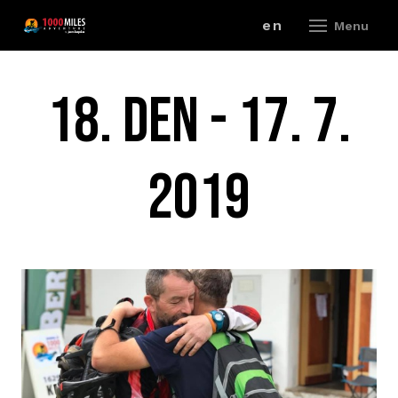
cz
en
Menu
ZÁV
18. DEN - 17. 7.
A
2019
V
ZÁ
P
R
ZÁ
P