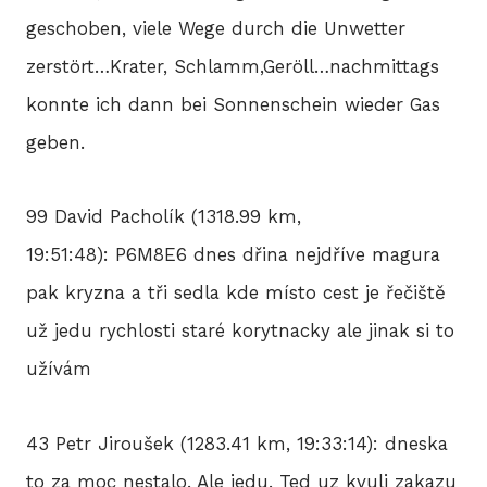
geschoben, viele Wege durch die Unwetter
zerstört…Krater, Schlamm,Geröll…nachmittags
konnte ich dann bei Sonnenschein wieder Gas
geben.
99 David Pacholík (1318.99 km,
19:51:48): P6M8E6 dnes dřina nejdříve magura
pak kryzna a tři sedla kde místo cest je řečiště
už jedu rychlosti staré korytnacky ale jinak si to
užívám
43 Petr Jiroušek (1283.41 km, 19:33:14): dneska
to za moc nestalo. Ale jedu. Ted uz kvuli zakazu