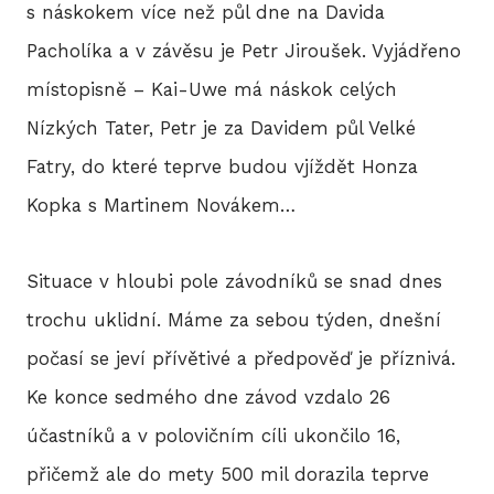
s náskokem více než půl dne na Davida
Pacholíka a v závěsu je Petr Jiroušek. Vyjádřeno
E-S
místopisně – Kai-Uwe má náskok celých
Nízkých Tater, Petr je za Davidem půl Velké
REG
Fatry, do které teprve budou vjíždět Honza
202
Kopka s Martinem Novákem…
Situace v hloubi pole závodníků se snad dnes
trochu uklidní. Máme za sebou týden, dnešní
počasí se jeví přívětivé a předpověď je příznivá.
Ke konce sedmého dne závod vzdalo 26
účastníků a v polovičním cíli ukončilo 16,
přičemž ale do mety 500 mil dorazila teprve