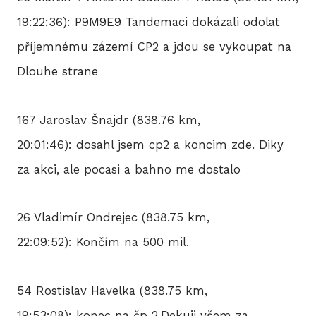
19:22:36): P9M9E9 Tandemaci dokázali odolat
příjemnému zázemí CP2 a jdou se vykoupat na
Dlouhe strane
167 Jaroslav Šnajdr (838.76 km,
20:01:46): dosahl jsem cp2 a koncim zde. Diky
za akci, ale pocasi a bahno me dostalo
26 Vladimír Ondrejec (838.75 km,
22:09:52): Končím na 500 mil.
54 Rostislav Havelka (838.75 km,
19:53:08): konec na čp 2.Dekuji všem za