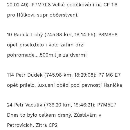
20:02:49): P7M7E8 Velké poděkování na CP 1.9
pro Hůlkovi, supr občerstvení.
10 Radek Tichý (745.98 km, 19:14:55): P8M8E8
opet prselo,telo i kolo zatim drzi
pohromade….500mil je za dvermi
114 Petr Dudek (745.98 km, 18:29:08): P7 M6 E7
opět pršelo, luxusní oběd pod pevností Hanička
24 Petr Vaculík (739.20 km, 19:46:21): P7M5E7
Dnes to bylo celkem drsný. Zůstávám v
Petrovicich. Zítra CP2