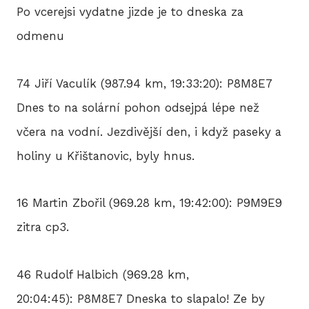
Po vcerejsi vydatne jizde je to dneska za
odmenu
74 Jiří Vaculík (987.94 km, 19:33:20): P8M8E7
Dnes to na solární pohon odsejpá lépe než
včera na vodní. Jezdivější den, i když paseky a
holiny u Křištanovic, byly hnus.
16 Martin Zbořil (969.28 km, 19:42:00): P9M9E9
zitra cp3.
46 Rudolf Halbich (969.28 km,
20:04:45): P8M8E7 Dneska to slapalo! Ze by