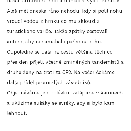
nasáli atmosféru mílí a udělali si výlet. Bohužel
Aleš měl dneska ráno nehodu, kdy si polil nohu
vroucí vodou z hrnku co mu sklouzl z
turistického vařiče. Takže zpátky cestovali
autem, aby nenamáhal opařenou nohu.
Odpoledne se dala na cestu většina těch co
přes den přijeli, včetně zmíněných tandemistů a
druhé ženy na trati za CP2. Na večer čekáme
další příděl promrzlých závodníků.
Objednáváme jim polévku, zatápíme v kamnech
a uklízíme sušáky se svršky, aby si bylo kam
lehnout.