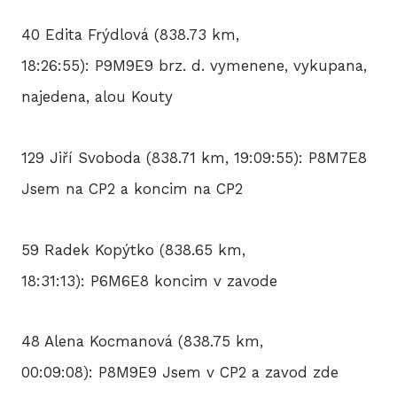
40 Edita Frýdlová (838.73 km,
18:26:55): P9M9E9 brz. d. vymenene, vykupana,
najedena, alou Kouty
129 Jiří Svoboda (838.71 km, 19:09:55): P8M7E8
Jsem na CP2 a koncim na CP2
59 Radek Kopýtko (838.65 km,
18:31:13): P6M6E8 koncim v zavode
48 Alena Kocmanová (838.75 km,
00:09:08): P8M9E9 Jsem v CP2 a zavod zde