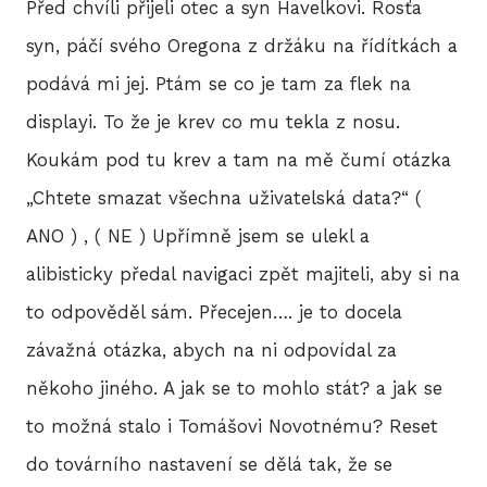
Před chvíli přijeli otec a syn Havelkovi. Rosťa
syn, páčí svého Oregona z držáku na řídítkách a
podává mi jej. Ptám se co je tam za flek na
displayi. To že je krev co mu tekla z nosu.
Koukám pod tu krev a tam na mě čumí otázka
„Chtete smazat všechna uživatelská data?“ (
ANO ) , ( NE ) Upřímně jsem se ulekl a
alibisticky předal navigaci zpět majiteli, aby si na
to odpověděl sám. Přecejen…. je to docela
závažná otázka, abych na ni odpovídal za
někoho jiného. A jak se to mohlo stát? a jak se
to možná stalo i Tomášovi Novotnému? Reset
do továrního nastavení se dělá tak, že se