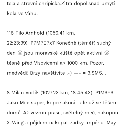
tela a strevni chripicka.Zìtra dopol.snad umytì
kola ve Vàhu.
118 Tilo Arnhold (1056.41 km,
22:23:39): P7M7E7x7 Konečně (téměř) suchý
den 🙂 jsou moravské klíště opět aktivní 🙁
těsně před Visovicemi a> 1000 km. Pozor,
medvědi! Brzy navštívíte .-) —- = 3.SMS…
8 Milan Vorlík (1027.23 km, 18:45:43): P1M9E9
Jako Míle super, kopce akorát, ale už se těším
domů. Až vezmu prase, světelný meč, nakopnu
X-Wing a půjdem nakopat zadky Impériu. May