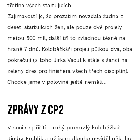
třetina všech startujících.
Zajímavostí je, že prozatím nevzdala žádná z
deseti startujících žen, ale pouze dvě projely
metou 500 mil, další tři to zvládnou těsně na
hraně 7 dnů. Koloběžkáři projeli půlkou dva, oba
pokračují (z toho Jirka Vaculík stále s šancí na
zelený dres pro finishera všech třech disciplín).
Chodce jsme v polovině ještě neměli…
ZPRÁVY Z CP2
V noci se přiřítil druhý promrzlý koloběžkář
Jindra Prchlík a už jsem dlouho neviděl někoho