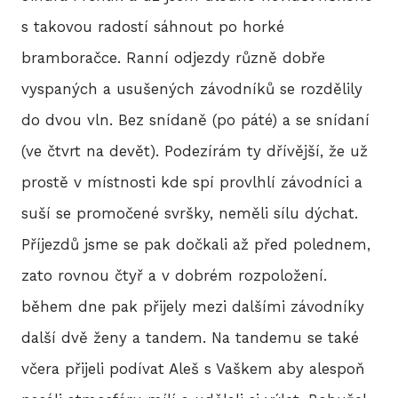
s takovou radostí sáhnout po horké
bramboračce. Ranní odjezdy různě dobře
vyspaných a usušených závodníků se rozdělily
do dvou vln. Bez snídaně (po páté) a se snídaní
(ve čtvrt na devět). Podezírám ty dřívější, že už
prostě v místnosti kde spí provlhlí závodníci a
suší se promočené svršky, neměli sílu dýchat.
Příjezdů jsme se pak dočkali až před polednem,
zato rovnou čtyř a v dobrém rozpoložení.
během dne pak přijely mezi dalšími závodníky
další dvě ženy a tandem. Na tandemu se také
včera přijeli podívat Aleš s Vaškem aby alespoň