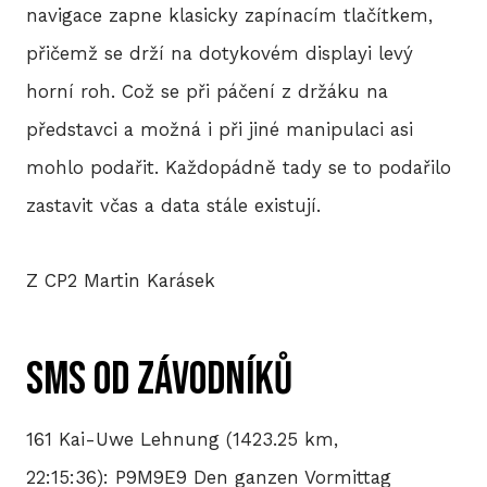
navigace zapne klasicky zapínacím tlačítkem,
přičemž se drží na dotykovém displayi levý
horní roh. Což se při páčení z držáku na
představci a možná i při jiné manipulaci asi
mohlo podařit. Každopádně tady se to podařilo
zastavit včas a data stále existují.
Z CP2 Martin Karásek
SMS od závodníků
161 Kai-Uwe Lehnung (1423.25 km,
22:15:36): P9M9E9 Den ganzen Vormittag