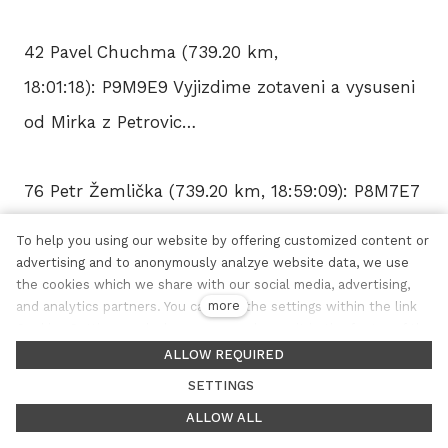
42 Pavel Chuchma (739.20 km,
18:01:18): P9M9E9 Vyjizdime zotaveni a vysuseni
od Mirka z Petrovic…
76 Petr Žemlička (739.20 km, 18:59:09): P8M7E7
U Miri v Petrovicích 🙂 bozi
To help you using our website by offering customized content or
advertising and to anonymously analzye website data, we use
the cookies which we share with our social media, advertising,
111 Miroslav Hruška (739.20 km, 19:41:53): ceske
more
and analytics partners. You can edit the settings within the link
petrovice me dnes zachranili. Poprve sem videl
Cookies Settings and whenever you change it in the footer of the
cz
site. See our General Data Protection Policy for more details. Do
ALLOW REQUIRED
Hanicku a naaadhera
you agree with the use of cookies?
SETTINGS
ALLOW ALL
111 Miroslav Hruška (739.20 km,