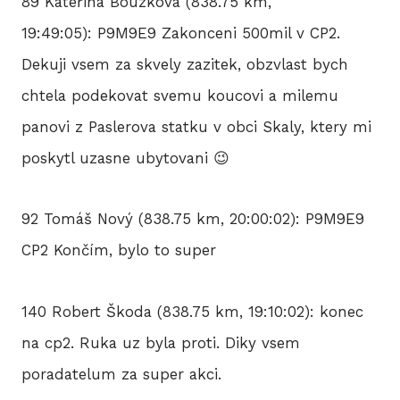
89 Kateřina Bouzková (838.75 km,
19:49:05): P9M9E9 Zakonceni 500mil v CP2.
Dekuji vsem za skvely zazitek, obzvlast bych
chtela podekovat svemu koucovi a milemu
panovi z Paslerova statku v obci Skaly, ktery mi
poskytl uzasne ubytovani 😉
92 Tomáš Nový (838.75 km, 20:00:02): P9M9E9
CP2 Končím, bylo to super
140 Robert Škoda (838.75 km, 19:10:02): konec
na cp2. Ruka uz byla proti. Diky vsem
poradatelum za super akci.