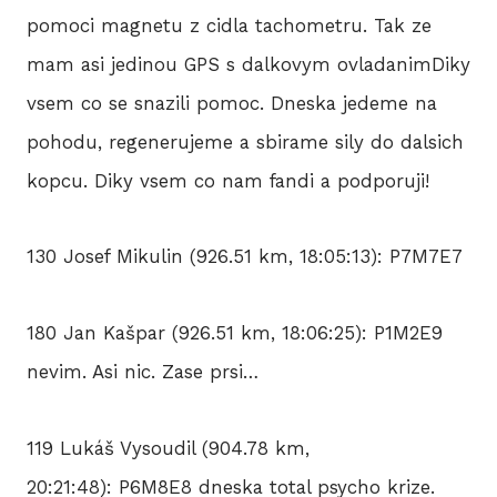
pomoci magnetu z cidla tachometru. Tak ze
mam asi jedinou GPS s dalkovym ovladanimDiky
vsem co se snazili pomoc. Dneska jedeme na
pohodu, regenerujeme a sbirame sily do dalsich
kopcu. Diky vsem co nam fandi a podporuji!
130 Josef Mikulin (926.51 km, 18:05:13): P7M7E7
180 Jan Kašpar (926.51 km, 18:06:25): P1M2E9
nevim. Asi nic. Zase prsi…
119 Lukáš Vysoudil (904.78 km,
20:21:48): P6M8E8 dneska total psycho krize.