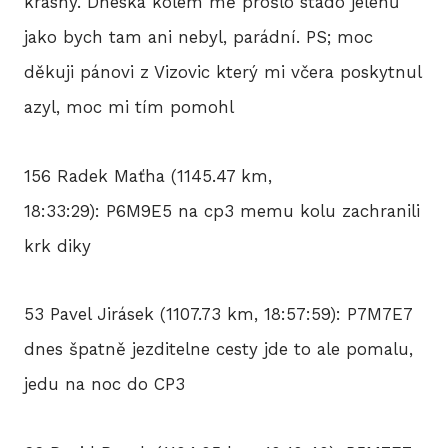
krásný. Dneska kolem mě prošlo stádo jelenů
jako bych tam ani nebyl, parádní. PS; moc
děkuji pánovi z Vizovic který mi včera poskytnul
azyl, moc mi tím pomohl
156 Radek Maťha (1145.47 km,
18:33:29): P6M9E5 na cp3 memu kolu zachranili
krk diky
53 Pavel Jirásek (1107.73 km, 18:57:59): P7M7E7
dnes špatně jezditelne cesty jde to ale pomalu,
jedu na noc do CP3