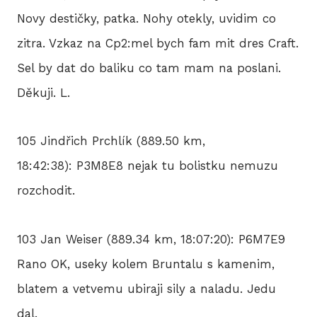
Novy destičky, patka. Nohy otekly, uvidim co
zitra. Vzkaz na Cp2:mel bych fam mit dres Craft.
Sel by dat do baliku co tam mam na poslani.
Děkuji. L.
105 Jindřich Prchlík (889.50 km,
18:42:38): P3M8E8 nejak tu bolistku nemuzu
rozchodit.
103 Jan Weiser (889.34 km, 18:07:20): P6M7E9
Rano OK, useky kolem Bruntalu s kamenim,
blatem a vetvemu ubiraji sily a naladu. Jedu
dal.