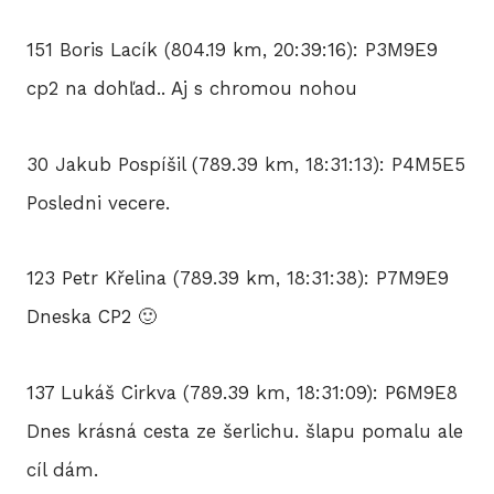
151 Boris Lacík (804.19 km, 20:39:16): P3M9E9
cp2 na dohľad.. Aj s chromou nohou
30 Jakub Pospíšil (789.39 km, 18:31:13): P4M5E5
Posledni vecere.
123 Petr Křelina (789.39 km, 18:31:38): P7M9E9
Dneska CP2 🙂
137 Lukáš Cirkva (789.39 km, 18:31:09): P6M9E8
Dnes krásná cesta ze šerlichu. šlapu pomalu ale
cíl dám.