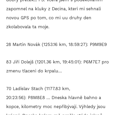
zapomnel na kluky z Decina, kteri mi sehnali
novou GPS po tom, co mi uu druhy den
zkolabovala ta moje.
28 Martin Novák (1253.16 km, 18:59:27): P9M9E9
83 Jiří Dolejš (1201.36 km, 19:45:01): P6M7E7 pro
zmenu tlaceni do krpalu…
70 Ladislav Stach (1177.83 km,
20:23:56): P8M8E8 … Dneska hlavně bahno a
kopce, kilometry moc nepřibývají. Výhledy jsou