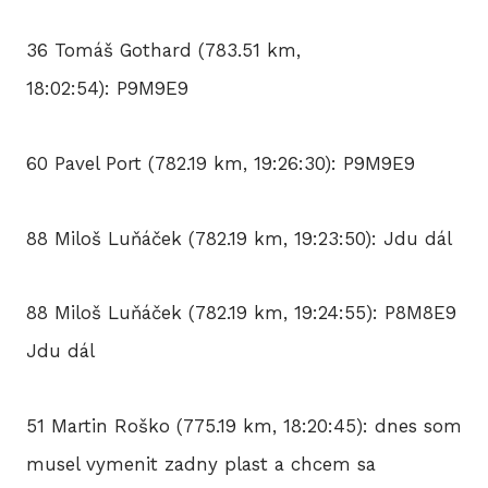
36 Tomáš Gothard (783.51 km,
18:02:54): P9M9E9
60 Pavel Port (782.19 km, 19:26:30): P9M9E9
88 Miloš Luňáček (782.19 km, 19:23:50): Jdu dál
88 Miloš Luňáček (782.19 km, 19:24:55): P8M8E9
Jdu dál
51 Martin Roško (775.19 km, 18:20:45): dnes som
musel vymenit zadny plast a chcem sa