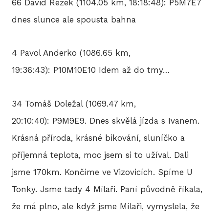
66 David Rezek (1104.05 km, 18:18:48): P5M7E7
dnes slunce ale spousta bahna
4 Pavol Anderko (1086.65 km,
19:36:43): P10M10E10 Idem až do tmy…
34 Tomáš Doležal (1069.47 km,
20:10:40): P9M9E9. Dnes skvělá jízda s Ivanem.
Krásná příroda, krásné bikování, sluníčko a
příjemná teplota, moc jsem si to užíval. Dali
jsme 170km. Končíme ve Vizovicích. Spíme U
Tonky. Jsme tady 4 Mílaři. Paní původně říkala,
že má plno, ale když jsme Mílaři, vymyslela, že