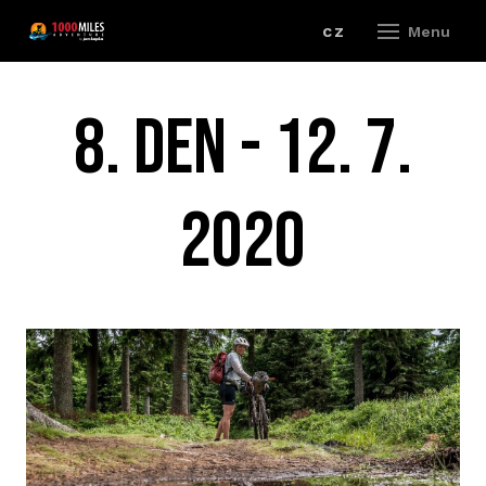
en
cz
Menu
RAC
8. DEN - 12. 7.
R
2020
202
R
R
R
E
R