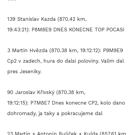
139 Stanislav Kazda (870.42 km,
19:43:21): P8M8E9 DNES KONECNE TOP POCASI
3 Martin Hvězda (870.38 km, 19:12:12): P9M9E9
Cp2 v zadech, hura do dalsi poloviny. Valim dal
pres Jeseniky.
90 Jaroslav Křivský (870.38 km,
19:12:15): P7M8E7 Dnes konecne CP2, kolo dano
dohromady, ja taky a pokracujeme dal
23 Martin + Antonín Bulíček + Kulda (857.61 km,