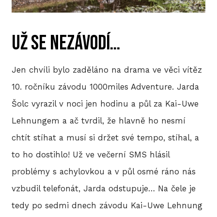
W
Už se nezávodí…
JER
S
Jen chvíli bylo zaděláno na drama ve věci vítěz
- 2
10. ročníku závodu 1000miles Adventure. Jarda
Šolc vyrazil v noci jen hodinu a půl za Kai-Uwe
HIS
Lehnungem a ač tvrdil, že hlavně ho nesmí
chtít stíhat a musí si držet své tempo, stíhal, a
to ho dostihlo! Už ve večerní SMS hlásil
VOL
problémy s achylovkou a v půl osmé ráno nás
vzbudil telefonát, Jarda odstupuje… Na čele je
CON
tedy po sedmi dnech závodu Kai-Uwe Lehnung