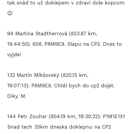
tak snáď to už doklepem v zdraví dole kopcom
😉
94 Martina Stadtherrová (823.87 km,
19:44:50): 608. P8M9E9. Slapu na CP2. Dnes to
vyjde!
132 Martin Mikšovský (820.15 km,
19:07:13): P8M9E8. Chtěl bych do cp2 dojet.
Díky. M.
144 Petr Zouhar (804.19 km, 19:30:22): P1M1E1X1
Snad tech 35km dneska doklepnu na CP2