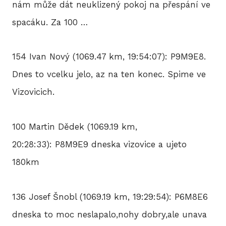
nám může dát neuklizený pokoj na přespání ve
spacáku. Za 100 …
154 Ivan Nový (1069.47 km, 19:54:07): P9M9E8.
Dnes to vcelku jelo, az na ten konec. Spime ve
Vizovicich.
100 Martin Dědek (1069.19 km,
20:28:33): P8M9E9 dneska vizovice a ujeto
180km
136 Josef Šnobl (1069.19 km, 19:29:54): P6M8E6
dneska to moc neslapalo,nohy dobry,ale unava