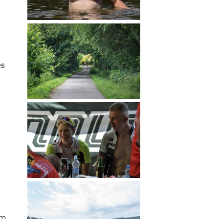
es
ím