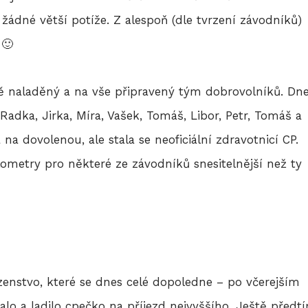
l žádné větší potíže. Z alespoň (dle tvrzení závodníků)
 🙂
ně naladěný a na vše připravený tým dobrovolníků. Dn
Radka, Jirka, Míra, Vašek, Tomáš, Libor, Petr, Tomáš a
 na dovolenou, ale stala se neoficiální zdravotnicí CP.
ilometry pro některé ze závodníků snesitelnější než ty
zenstvo, které se dnes celé dopoledne – po včerejším
lo a ladilo cpečko na příjezd nejvyššího. Ještě předt