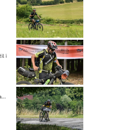
l i
la…