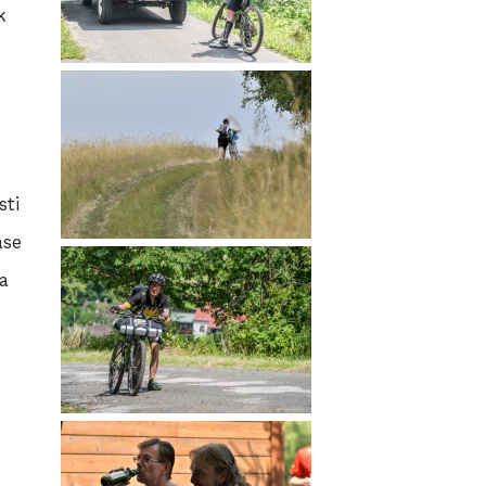
k
sti
ase
a