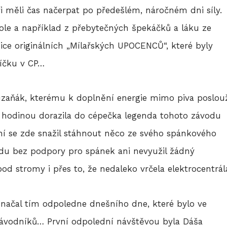
i měli čas načerpat po předešlém, náročném dni síly.
kole a například z přebytečných špekáčků a láku ze
ice originálních „Mílařských UPOCENCŮ“, které byly
níčku v CP…
uzaňák, kterému k doplnění energie mimo piva poslouži
 hodinou dorazila do cépečka legenda tohoto závodu
ní se zde snažil stáhnout něco ze svého spánkového
odu bez podpory pro spánek ani nevyužil žádný
 pod stromy i přes to, že nedaleko vrčela elektrocentrá
načal tím odpoledne dnešního dne, které bylo ve
ávodníků… První odpolední návštěvou byla Dáša