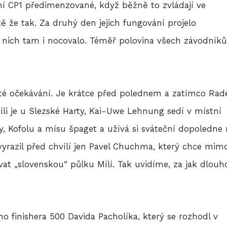
ení CP1 předimenzované, když běžně to zvládají ve
 že tak. Za druhý den jejich fungování projelo
z nich tam i nocovalo. Téměř polovina všech závodníků
até očekávání. Je krátce před polednem a zatímco Rad
íli je u Slezské Harty, Kai-Uwe Lehnung sedí v místní
y, Kofolu a mísu špaget a užívá si sváteční dopoledne
yrazil před chvílí jen Pavel Chuchma, který chce mim
at „slovenskou“ půlku Mílí. Tak uvidíme, za jak dlouh
o finishera 500 Davida Pacholíka, který se rozhodl v