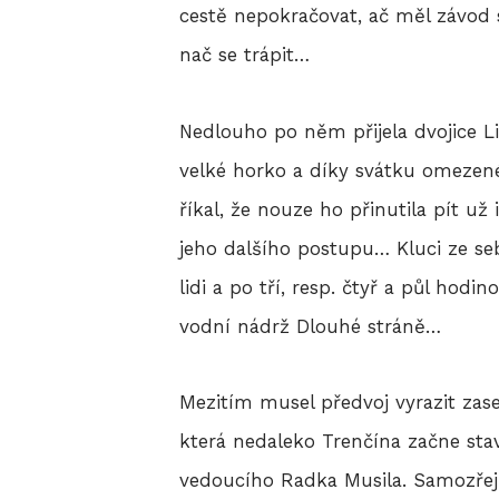
cestě nepokračovat, ač měl závod s
nač se trápit…
Nedlouho po něm přijela dvojice L
velké horko a díky svátku omezené
říkal, že nouze ho přinutila pít už
jeho dalšího postupu… Kluci ze seb
lidi a po tří, resp. čtyř a půl ho
vodní nádrž Dlouhé stráně…
Mezitím musel předvoj vyrazit zas
která nedaleko Trenčína začne sta
vedoucího Radka Musila. Samozře