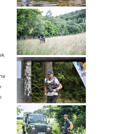
ek
 na
o
o