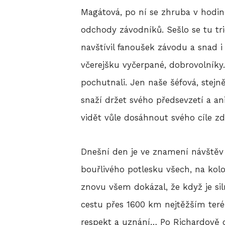
Magátová, po ní se zhruba v hodino
odchody závodníků. Sešlo se tu tri
navštívil fanoušek závodu a snad i
včerejšku vyčerpané, dobrovolníky…
pochutnali. Jen naše šéfová, stejně
snaží držet svého předsevzetí a a
vidět vůle dosáhnout svého cíle zd
Dnešní den je ve znamení návštěv 
bouřlivého potlesku všech, na kolob
znovu všem dokázal, že když je si
cestu přes 1600 km nejtěžším ter
respekt a uznání… Po Richardově 