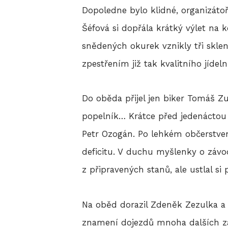
Dopoledne bylo klidné, organizátoř
Šéfová si dopřála krátký výlet na 
snědených okurek vznikly tři sklen
zpestřením již tak kvalitního jídel
Do oběda přijel jen biker Tomáš Z
popelník… Krátce před jedenáctou
Petr Ozogán. Po lehkém občerstve
deficitu. V duchu myšlenky o záv
z připravených stanů, ale ustlal si
Na oběd dorazil Zdeněk Zezulka a 
znamení dojezdů mnoha dalších z