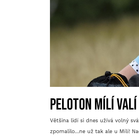
peloton mílí valí
Většina lidí si dnes užívá volný s
zpomalilo…ne už tak ale u Mílí! Na