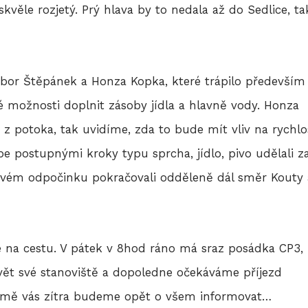
kvěle rozjetý. Prý hlava by to nedala až do Sedlice, ta
ibor Štěpánek a Honza Kopka, které trápilo především
 možnosti doplnit zásoby jídla a hlavně vody. Honza
 i z potoka, tak uvidíme, zda to bude mít vliv na rychlo
e postupnými kroky typu sprcha, jídlo, pivo udělali z
dinovém odpočinku pokračovali odděleně dál směr Kouty 
e na cestu. V pátek v 8hod ráno má sraz posádka CP3,
vět své stanoviště a dopoledne očekáváme příjezd
jmě vás zítra budeme opět o všem informovat…