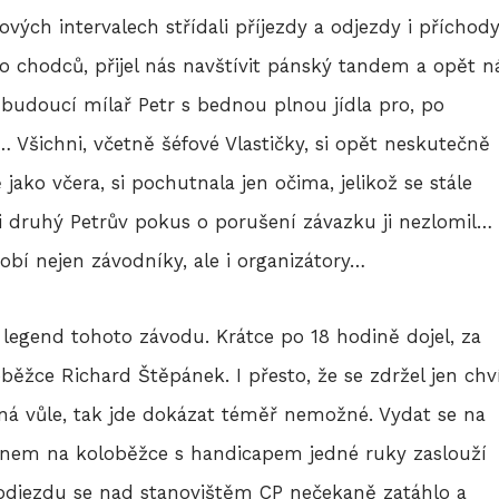
vých intervalech střídali příjezdy a odjezdy i příchody
o chodců, přijel nás navštívit pánský tandem a opět n
 budoucí mílař Petr s bednou plnou jídla pro, po
 Všichni, včetně šéfové Vlastičky, si opět neskutečně
 jako včera, si pochutnala jen očima, jelikož se stále
ni druhý Petrův pokus o porušení závazku ji nezlomil…
obí nejen závodníky, ale i organizátory…
legend tohoto závodu. Krátce po 18 hodině dojel, za
ěžce Richard Štěpánek. I přesto, že se zdržel jen chvíl
lná vůle, tak jde dokázat téměř nemožné. Vydat se na
énem na koloběžce s handicapem jedné ruky zaslouží
odjezdu se nad stanovištěm CP nečekaně zatáhlo a