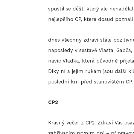
spustil se déšť, který ale nenaděla
nejlepšího CP, které dosud poznali
dnes všechny zdraví stále pozitiv
naposledy v sestavě Vlasta, Gabča, 
navíc Vlaďka, která původně přijela
Díky ní a jejím rukám jsou další k
poslední km před stanovištěm CP.
CP2
Krásný večer z CP2. Zdraví Vás osa
zahřívacím prvním dni – připravova