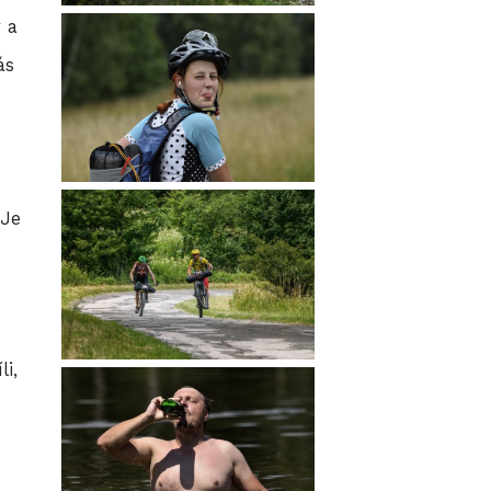
 a
ás
 Je
i,