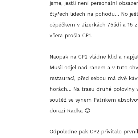
jsme, jestli není personální obsaz
čtyřech lidech na pohodu… No ještě
cépéčkem v Jizerkách 75lidí a 15 
včera prošla CP1.
Naopak na CP2 vládne klid a napj
Musil odjel nad ránem a v tuto chv
restauraci, před sebou má dvě káv
horách… Na trasu druhé poloviny v
soutěž se synem Patrikem absolvov
dorazí Radka 🙂
Odpoledne pak CP2 přivítalo prvníh