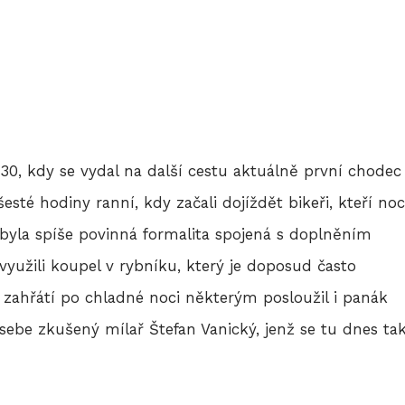
30, kdy se vydal na další cestu aktuálně první chodec
esté hodiny ranní, kdy začali dojíždět bikeři, kteří noc
 byla spíše povinná formalita spojená s doplněním
 využili koupel v rybníku, který je doposud často
 K zahřátí po chladné noci některým posloužil i panák
 sebe zkušený mílař Štefan Vanický, jenž se tu dnes ta